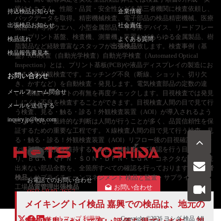
践はもちろん、性能・品質・安全性などを第三者機関に検査依頼し、
持込検品お知らせ
企業情報
バックデータを取得。精密機械検査、電子部品の検品精密機械、医療
出張検品お知らせ
社会責任
機器、半導体ウエハ、小型金属部品、半導体デバイス、リードフレー
ム、プリント基盤、検査機、測量機、装置などあらゆる金属製品、樹
検品流れ
よくある質問
脂製品など経験豊富なスタッフが
出張検品
致します。検査事例（基
検品報告書見本
盤）AOI検査（自動光学検査）自動光学検査（Automated Optical
Inspection）とは、プリント基板(PCB)や液晶ディスプレイの製造にお
ける自動外観検査です。エッチング不良（断線、ショット、切り欠
お問い合わせ
き、かすなど）を自動検査・発見します。電気検査部品の定数の違
メールフォーム問合せ
い、断線やショットの有無を再度チェックします。目視検査では発見
しにくい不良を検査することができます。目視検査人間の目で見て行
メールを送信する
う検査、見る・触る・診る！外観検査装置（AOI）が導入されるよう
inquiry.jp@hqts.com
になっても、最終的な判断は人間が行うことが多く、品質信頼性を保
証するための重要な工程です。Ｘ線検査人間の目で見て行う検査、見
る・触る・診る！外観検査装置（AOI）リフロー後の目視確認が出来
ない製品の品質を維持するためにＸ線検査にて確認を行う目的があ
り、ＢＧＡ・ＱＦＮ・ＳＯＮ・ＤＦＮ・ＬＧＡ・コネクタなどの目視
出来ない部品全数を、全箇所すべての確認を行っております。
第三者
検品
・サプライチェーンマネジメント 検品と監査・サプライヤー＆
お電話でのお問い合わせ
工場
品質管理
出張検品
お問い合わせ
050-5840-2657
メイキングトイ検品 嘉興での検品は、地元の
サイトマップ
利用規
Copyright ©2026
ヨシダ 検品
All