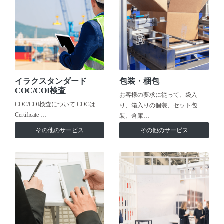
イラクスタンダード
包装・梱包
COC/COI検査
お客様の要求に従って、袋入
COC/COI検査について COCは
り、箱入りの個装、セット包
Certificate …
装、倉庫…
その他のサービス
その他のサービス