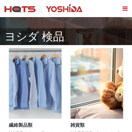
ヨシダ 検品
繊維製品類
雑貨類