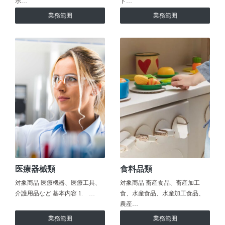
ホ…
ト…
業務範囲
業務範囲
医療器械類
食料品類
対象商品 医療機器、医療工具、
対象商品 畜産食品、畜産加工
介護用品など 基本内容 1. …
食、水産食品、水産加工食品、
農産…
業務範囲
業務範囲