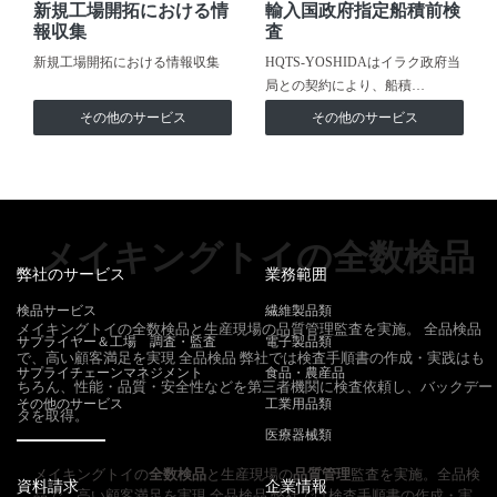
新規工場開拓における情
輸入国政府指定船積前検
報収集
査
新規工場開拓における情報収集
HQTS-YOSHIDAはイラク政府当
局との契約により、船積…
その他のサービス
その他のサービス
メイキングトイの全数検品
弊社のサービス
業務範囲
検品サービス
繊維製品類
メイキングトイの全数検品と生産現場の品質管理監査を実施。 全品検品
サプライヤー＆工場 調査・監査
電子製品類
で、高い顧客満足を実現 全品検品 弊社では検査手順書の作成・実践はも
サプライチェーンマネジメント
食品・農産品
ちろん、性能・品質・安全性などを第三者機関に検査依頼し、バックデー
その他のサービス
工業用品類
タを取得。
医療器械類
メイキングトイの
全数検品
と生産現場の
品質管理
監査を実施。全品検
資料請求
企業情報
品で、高い顧客満足を実現 全品検品 弊社では検査手順書の作成・実