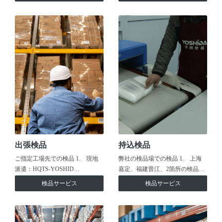
出張検品
持込検品
ご指定工場先での検品 1. 現地
弊社の検品場での検品 1. 上海
派遣：HQTS-YOSHID…
嘉定、福建晋江、2箇所の検品…
検品サービス
検品サービス