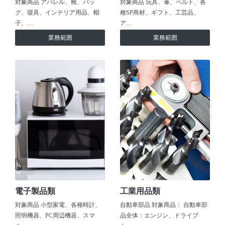
対象商品 アパレル、靴、バッ
対象商品 玩具、傘、ベルト、各
グ、寝具、インテリア用品、帽
種SP商材、ギフト、工芸品、
子、…
ア…
業務範囲
業務範囲
電子製品類
工業用品類
対象商品 小型家電、各種時計、
自動車部品 対象商品： 自動車部
照明機器、PC周辺機器、スマ
品全体：エンジン、ドライブ