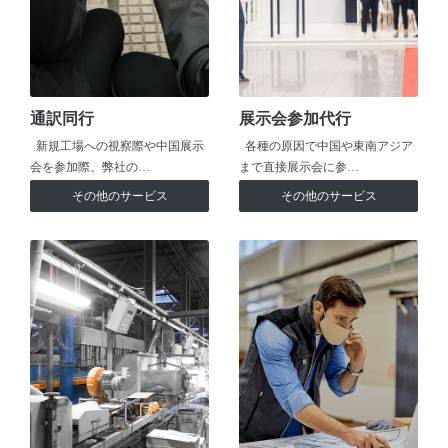
通訳同行
展示会参加代行
新規工場への視察際や中国展示
各種の原因で中国や東南アジア
会を参加際、弊社の…
まで直接展示会に参…
その他のサービス
その他のサービス