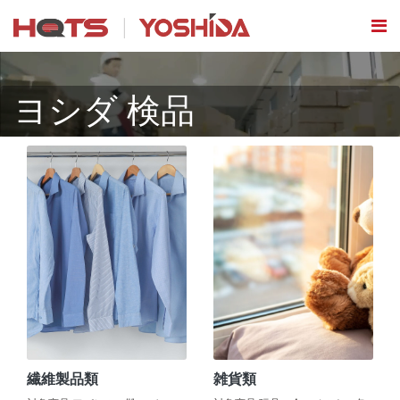
ヨシダ 検品
繊維製品類
雑貨類