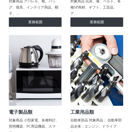
対象商品 アパレル、靴、バッ
対象商品 玩具、傘、ベルト、各
グ、寝具、インテリア用品、帽
種SP商材、ギフト、工芸品、
子、…
ア…
業務範囲
業務範囲
電子製品類
工業用品類
対象商品 小型家電、各種時計、
自動車部品 対象商品： 自動車部
照明機器、PC周辺機器、スマ
品全体：エンジン、ドライブ