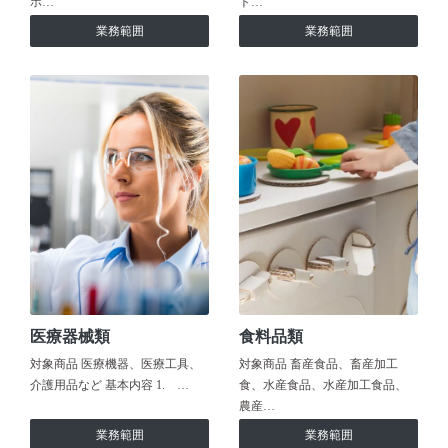
ホ…
ト…
業務範囲
業務範囲
医療器械類
食料品類
対象商品 医療機器、医療工具、
対象商品 畜産食品、畜産加工
介護用品など 基本内容 1. …
食、水産食品、水産加工食品、
農産…
業務範囲
業務範囲