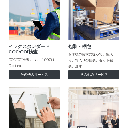
イラクスタンダード
包装・梱包
COC/COI検査
お客様の要求に従って、袋入
COC/COI検査について COCは
り、箱入りの個装、セット包
Certificate …
装、倉庫…
その他のサービス
その他のサービス