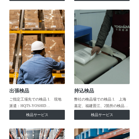
出張検品
持込検品
ご指定工場先での検品 1. 現地
弊社の検品場での検品 1. 上海
派遣：HQTS-YOSHID…
嘉定、福建晋江、2箇所の検品…
検品サービス
検品サービス