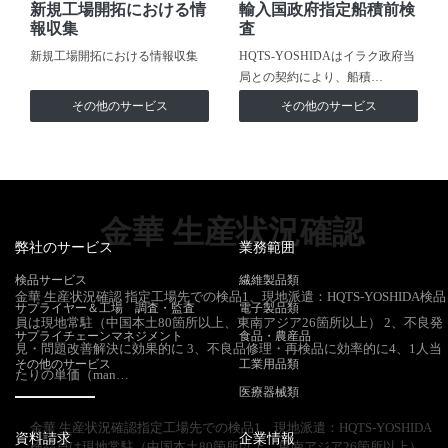
新規工場開拓における情
輸入国政府指定船積前検
報収集
査
新規工場開拓における情報収集
HQTS-YOSHIDAはイラク政府当
局との契約により、船積…
その他のサービス
その他のサービス
金華 生産状況確認
弊社のサービス
業務範囲
検品サービス
繊維製品類
金華 生産状況確認 指定工場先での検品1、現地派遣：HQTS-YOSHIDA検品
サプライヤー＆工場 調査・監査
電子製品類
員は現地常駐（中国本土80箇所以上、東南アジア26箇所以上） 2、不良発
サプライチェーンマネジメント
食品・農産品
見・問題改善解決に効果的に 3、不良品修理・再検品に効率的に4、1人当
その他のサービス
工業用品類
たりの単価（man…
医療器械類
金華 生産状況確認指定工場先での検品1、現地派遣：HQTS-YOSHIDA
資料請求
企業情報
検品員は現地常駐（中国本土80箇所以上、東南アジア26箇所以上）