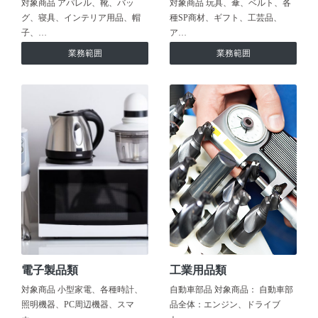
対象商品 アパレル、靴、バッ
対象商品 玩具、傘、ベルト、各
グ、寝具、インテリア用品、帽
種SP商材、ギフト、工芸品、
子、…
ア…
業務範囲
業務範囲
電子製品類
工業用品類
対象商品 小型家電、各種時計、
自動車部品 対象商品： 自動車部
照明機器、PC周辺機器、スマ
品全体：エンジン、ドライブ