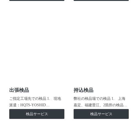
出張検品
持込検品
ご指定工場先での検品 1. 現地
弊社の検品場での検品 1. 上海
派遣：HQTS-YOSHID…
嘉定、福建晋江、2箇所の検品…
検品サービス
検品サービス