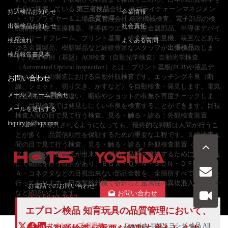
十分に把握している
第三者検品
会社・サプライチェーンマネジメン
持込検品お知らせ
企業情報
ト・サプライヤー＆工場
品質管理
会社 精密機械検査、電子部品の検
出張検品お知らせ
社会責任
品精密機械、医療機器、半導体ウエハ、小型金属部品、半導体デバイ
ス、リードフレーム、プリント基盤、検査機、測量機、装置などあら
検品流れ
よくある質問
ゆる金属製品、樹脂製品など経験豊富なスタッフが
出張検品
致しま
検品報告書見本
す。検査事例（基盤）AOI検査（自動光学検査）自動光学検査
（Automated Optical Inspection）とは、プリント基板(PCB)や液晶デ
ィスプレイの製造における自動外観検査です。エッチング不良（断
お問い合わせ
線、ショット、切り欠き、かすなど）を自動検査・発見します。電気
メールフォーム問合せ
検査部品の定数の違い、断線やショットの有無を再度チェックしま
す。目視検査では発見しにくい不良を検査することができます。目視
メールを送信する
検査人間の目で見て行う検査、見る・触る・診る！外観検査装置
inquiry.jp@hqts.com
（AOI）が導入されるようになっても、最終的な判断は人間が行うこ
とが多く、品質信頼性を保証するための重要な工程です。Ｘ線検査人
間の目で見て行う検査、見る・触る・診る！外観検査装置（AOI）リ
フロー後の目視確認が出来ない製品の品質を維持するためにＸ線検査
にて確認を行う目的があり、ＢＧＡ・ＱＦＮ・ＳＯＮ・ＤＦＮ・ＬＧ
Ａ・コネクタなどの目視出来ない部品全数を、全箇所すべての確認を
行っております。日本製検針機で折針など金属性の異物混入がないか
お電話でのお問い合わせ
など確認いたします。
お問い合わせ
050-5840-2657
エプロン検品 知育玩具の品質管理において、
サイトマップ
利用規
Copyright ©2026
ヨシダ 検品
All