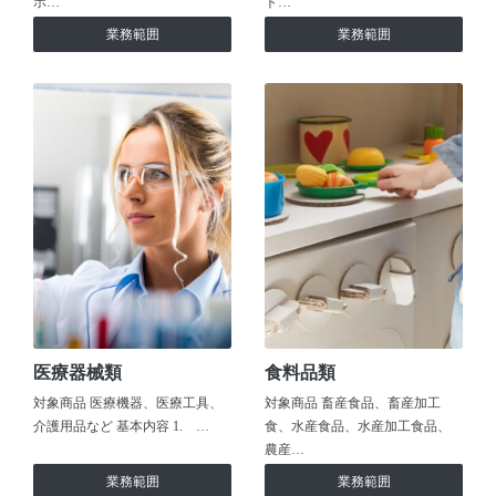
ホ…
ト…
業務範囲
業務範囲
医療器械類
食料品類
対象商品 医療機器、医療工具、
対象商品 畜産食品、畜産加工
介護用品など 基本内容 1. …
食、水産食品、水産加工食品、
農産…
業務範囲
業務範囲