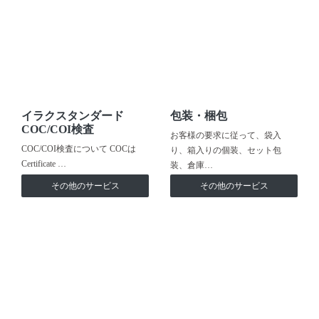
イラクスタンダード
包装・梱包
COC/COI検査
お客様の要求に従って、袋入
COC/COI検査について COCは
り、箱入りの個装、セット包
Certificate …
装、倉庫…
その他のサービス
その他のサービス