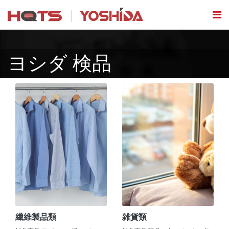
ヨシダ 検品
繊維製品類
雑貨類