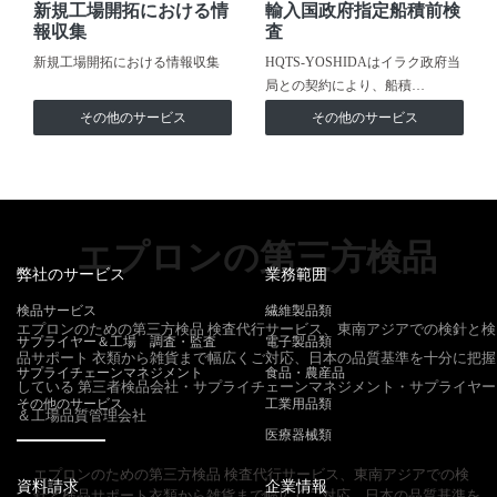
新規工場開拓における情
輸入国政府指定船積前検
報収集
査
新規工場開拓における情報収集
HQTS-YOSHIDAはイラク政府当
局との契約により、船積…
その他のサービス
その他のサービス
エプロンの第三方検品
弊社のサービス
業務範囲
検品サービス
繊維製品類
エプロンのための第三方検品 検査代行サービス、東南アジアでの検針と検
サプライヤー＆工場 調査・監査
電子製品類
品サポート 衣類から雑貨まで幅広くご対応、日本の品質基準を十分に把握
サプライチェーンマネジメント
食品・農産品
している 第三者検品会社・サプライチェーンマネジメント・サプライヤー
その他のサービス
工業用品類
＆工場品質管理会社
医療器械類
エプロンのための第三方検品 検査代行サービス、東南アジアでの検
資料請求
企業情報
針と検品サポート衣類から雑貨まで幅広くご対応、日本の品質基準を