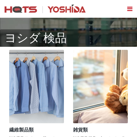
ヨシダ 検品
繊維製品類
雑貨類