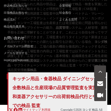
など海外で作られた商品や部品は、その国内で検品・検査を実施した
持込検品お知らせ
企業情報
上で、日本に輸出することが理想的です。工場監査 | CSR監査 |
出張検品お知らせ
社会責任
SMETA監査 | 信用調査工場監査中国・インド・ベトナム・マレーシ
ア・タイ・バングラデシュ・インドネシア・パキスタン・カンボジ
検品流れ
よくある質問
ア、ミャンマー工場監査は生産前または発注確定前に問題を明らかに
検品報告書見本
できます。サプライヤーの能力、
品質管理
システム、人材管理、運用
手順を正確に理解することができます。これにより自信を持ってサプ
ライヤーを選択できます。工場監査を行うタイミングは？新規または
お問い合わせ
既存のサプライヤーとの新たなお取引を計画している場合、
ヨシダ検
メールフォーム問合せ
品
会社の工場監査は、工場の最新の機能を徹底的にチェックするのに
役立ちます。工場監査の内容は？工場監査では以下のポイントを主に
メールを送信する
調査します。工場プロフィール（基本情報）組織構造生産工程生産能
inquiry.jp@hqts.com
力設備と機械
品質保証
システム研究開発お客様からのご要望
第三者検
品
・サプライチェーンマネジメント 検品と監査・サプライヤー＆工
場品質管理
出張検品
キッチン用品・食器検品 ダイニングセットの
全数検品
と生産現場の品質管理監査を実施。
お電話でのお問い合わせ
お問い合わせ
和楽器アクセサリーの出荷前
050-5840-2657
検品代行
と中国
での検品 監査
サイトマップ
利用規
Copyright ©2026
ヨシダ 検品
All