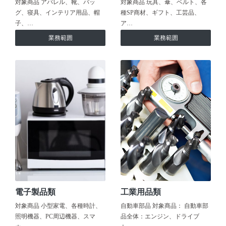
対象商品 アパレル、靴、バッ
対象商品 玩具、傘、ベルト、各
グ、寝具、インテリア用品、帽
種SP商材、ギフト、工芸品、
子、…
ア…
業務範囲
業務範囲
電子製品類
工業用品類
対象商品 小型家電、各種時計、
自動車部品 対象商品： 自動車部
照明機器、PC周辺機器、スマ
品全体：エンジン、ドライブ