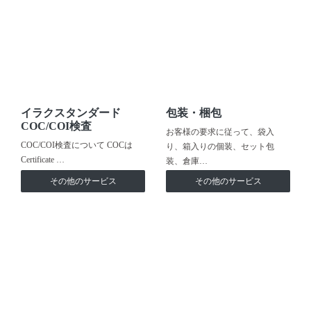
イラクスタンダード
包装・梱包
COC/COI検査
お客様の要求に従って、袋入
COC/COI検査について COCは
り、箱入りの個装、セット包
Certificate …
装、倉庫…
その他のサービス
その他のサービス