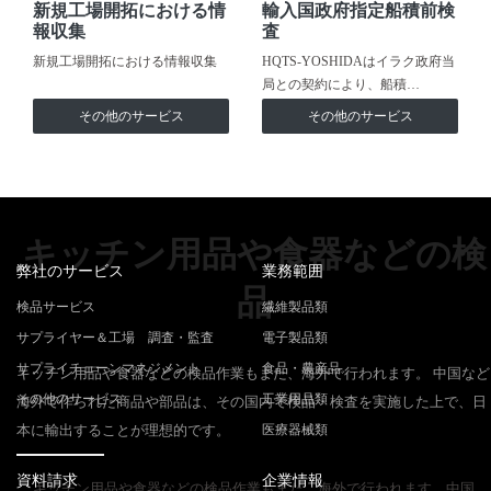
新規工場開拓における情
輸入国政府指定船積前検
報収集
査
新規工場開拓における情報収集
HQTS-YOSHIDAはイラク政府当
局との契約により、船積…
その他のサービス
その他のサービス
キッチン用品や食器などの検
弊社のサービス
業務範囲
品
検品サービス
繊維製品類
サプライヤー＆工場 調査・監査
電子製品類
サプライチェーンマネジメント
食品・農産品
キッチン用品や食器などの検品作業もまた、海外で行われます。 中国など
その他のサービス
工業用品類
海外で作られた商品や部品は、その国内で検品・検査を実施した上で、日
本に輸出することが理想的です。
医療器械類
資料請求
企業情報
キッチン用品や食器などの検品作業もまた、海外で行われます。中国