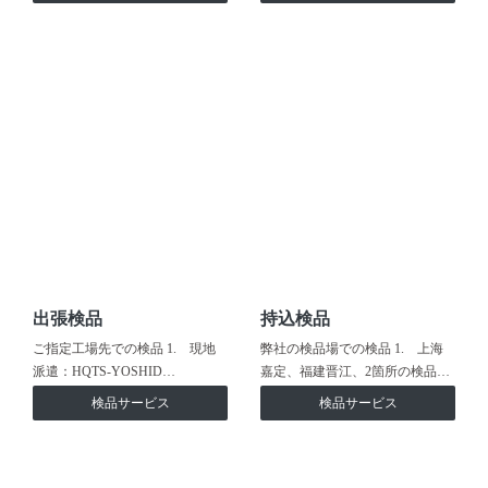
出張検品
持込検品
ご指定工場先での検品 1. 現地
弊社の検品場での検品 1. 上海
派遣：HQTS-YOSHID…
嘉定、福建晋江、2箇所の検品…
検品サービス
検品サービス