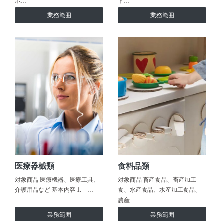
ホ…
ト…
業務範囲
業務範囲
医療器械類
食料品類
対象商品 医療機器、医療工具、
対象商品 畜産食品、畜産加工
介護用品など 基本内容 1. …
食、水産食品、水産加工食品、
農産…
業務範囲
業務範囲