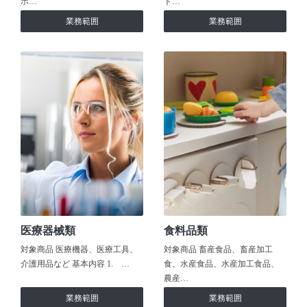
ホ…
ト…
業務範囲
業務範囲
医療器械類
食料品類
対象商品 医療機器、医療工具、
対象商品 畜産食品、畜産加工
介護用品など 基本内容 1. …
食、水産食品、水産加工食品、
農産…
業務範囲
業務範囲