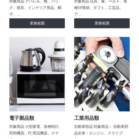
対象商品 アパレル、靴、バッ
対象商品 玩具、傘、ベルト、各
グ、寝具、インテリア用品、帽
種SP商材、ギフト、工芸品、
子、…
ア…
業務範囲
業務範囲
電子製品類
工業用品類
対象商品 小型家電、各種時計、
自動車部品 対象商品： 自動車部
照明機器、PC周辺機器、スマ
品全体：エンジン、ドライブ