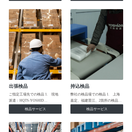
出張検品
持込検品
ご指定工場先での検品 1. 現地
弊社の検品場での検品 1. 上海
派遣：HQTS-YOSHID…
嘉定、福建晋江、2箇所の検品…
検品サービス
検品サービス