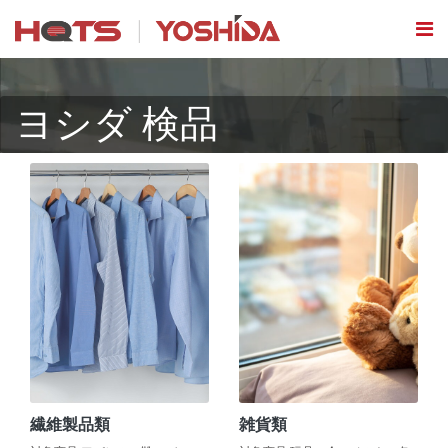
ヨシダ 検品
繊維製品類
雑貨類