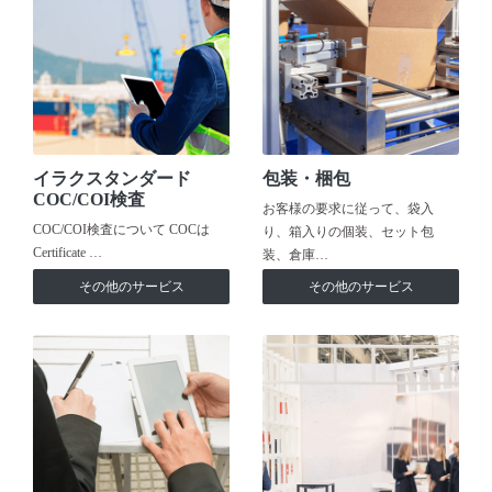
イラクスタンダード
包装・梱包
COC/COI検査
お客様の要求に従って、袋入
COC/COI検査について COCは
り、箱入りの個装、セット包
Certificate …
装、倉庫…
その他のサービス
その他のサービス