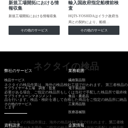
新規工場開拓における情
輸入国政府指定船積前検
報収集
査
新規工場開拓における情報収集
HQTS-YOSHIDAはイラク政府当
局との契約により、船積…
その他のサービス
その他のサービス
ネクタイの検品
弊社のサービス
業務範囲
検品サービス
繊維製品類
ネクタイの検品作業は、海外の検品検針工場で行われます。 第三者検品の
サプライヤー＆工場 調査・監査
電子製品類
必要がある場合、ご指定の検品所もしくは当社で手配した検品所で最終検
サプライチェーンマネジメント
食品・農産品
品を行います。検品・検針を通して合格した商品をご指定の納品所に納品
その他のサービス
工業用品類
します
医療器械類
ネクタイの検品作業は、海外の検品検針工場で行われます。
第三者検
資料請求
企業情報
品
の必要がある場合、ご指定の検品所もしくは当社で手配した検品所