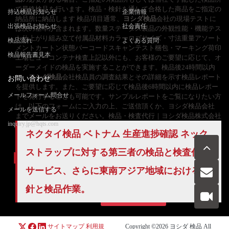
で最終検品を行います。検品・検針を通して合格した商品をご指定の
持込検品お知らせ
企業情報
納品所に納品します 検品項目通常、
ヨシダ検品
会社の現場テストに
出張検品お知らせ
社会責任
は次の基準が含まれます。数量ステータス製品の外観性能・機能テス
ト仕上がり組み立て付属品材料カラーロゴサイズ・寸法重量アソート
検品流れ
よくある質問
メントカートン状態バーコードスキャンテスト梱包・マーキング荷印
検品報告書見本
工場ビューコンテナ検査上記以外にも、お客様のご要望に応じて、オ
ーダーメイドの検品を実施することができます。検品後24時間以内
に、
ヨシダ検品
会社検品員の調査結果とその詳細を示す検品レポート
お問い合わせ
を提供します。また、ご要望に応じて検品後6時間以内に検品レポー
メールフォーム問合せ
トを発行することも可能です。サンプルレポートをご覧になりたい方
は、以下のフォームにご入力の上、ご送信頂くか、ヨシダ検品会社
メールを送信する
までメールをお送りください。検品・検査代行｜ヨシダ検品株式会社
inquiry.jp@hqts.com
ネクタイ検品 ベトナム 生産進捗確認 ネック
ストラップに対する第三者の検品と検査代理
サービス、さらに東南アジア地域における検
お電話でのお問い合わせ
針と検品作業。
お問い合わせ
050-5840-2657
サイトマップ
利用規
Copyright ©2026
ヨシダ 検品
All