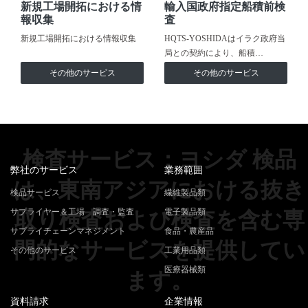
新規工場開拓における情
輸入国政府指定船積前検
報収集
査
新規工場開拓における情報収集
HQTS-YOSHIDAはイラク政府当
局との契約により、船積…
その他のサービス
その他のサービス
検査サービス：ヨシダ 検品
弊社のサービス
業務範囲
は、東南アジアにおける抜き
検品サービス
繊維製品類
サプライヤー＆工場 調査・監査
電子製品類
取り検査および検査を含む専
サプライチェーンマネジメント
食品・農産品
門的なサービスを提供してい
その他のサービス
工業用品類
医療器械類
ます。
資料請求
企業情報