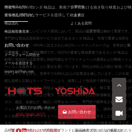
持込検品お知らせ
企業情報
検査サービス：ヨシダ 検品は、東南アジアにおける抜き取り検査および検
査を含む専門的なサービスを提供しています。
出張検品お知らせ
社会責任
検品流れ
よくある質問
今日の競争の激しいビジネス環境において、製品の
品質管理
は極めて重要です。
検品報告書見本
専門的な製品品質技術サービス会社であるヨシダ 検品は、市場で重要な役割を
お問い合わせ
果たしています。1995年に設立されたHQTSハンスマングループは、世界的な
第
三者検査
、試験、認証機関です。HQTSの重要な構成要素であるヨシダ 検品は、
メールフォーム問合せ
顧客に包括的な品質管理と持続可能なサプライチェーンの運用および開発ソリュ
メールを送信する
ーションを提供することに重点を置いています。同社は40以上の国と地域に子会
inquiry.jp@hqts.com
社とオフィスを持ち、世界中で4,000人以上の従業員を擁しています。この大規
模な規模と広範なネットワークにより、顧客により包括的で便利なサービスを提
供することができます。同社は、繊維、エレクトロニクス、軽工業、食品および
農産物、エネルギーおよび電力、工業製造、機関車および鉄道輸送、石油および
ガス、建設、金融など、幅広い分野をカバーし、専門的で標準化されたインテリ
お電話でのお問い合わせ
ジェントなフルサプライチェーンサービスシステムを構築し、国内外の顧客に温
お問い合わせ
050-5840-2657
かく信頼できるサプライチェーン品質管理サービスを提供することに尽力してい
ます。ヨシダ 検品の主な製品は、検査ブランド、東南アジア検査会社、手工芸
品検査会社、検査および積載監督ブランド、製品検査ブランドなど多岐にわたり
サイトマップ
利用規
Copyright ©2026
ヨシダ 検品
All