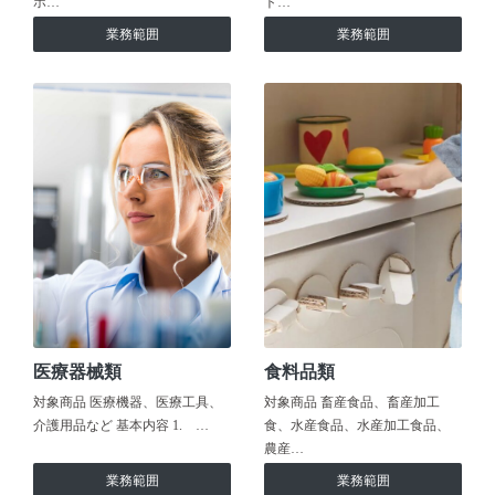
ホ…
ト…
業務範囲
業務範囲
医療器械類
食料品類
対象商品 医療機器、医療工具、
対象商品 畜産食品、畜産加工
介護用品など 基本内容 1. …
食、水産食品、水産加工食品、
農産…
業務範囲
業務範囲