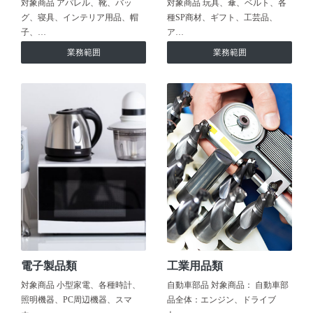
対象商品 アパレル、靴、バッ
対象商品 玩具、傘、ベルト、各
グ、寝具、インテリア用品、帽
種SP商材、ギフト、工芸品、
子、…
ア…
業務範囲
業務範囲
電子製品類
工業用品類
対象商品 小型家電、各種時計、
自動車部品 対象商品： 自動車部
照明機器、PC周辺機器、スマ
品全体：エンジン、ドライブ