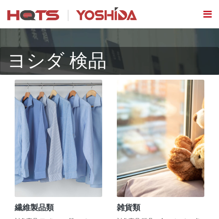
ヨシダ 検品
繊維製品類
雑貨類