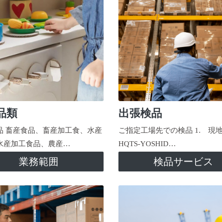
品類
出張検品
品 畜産食品、畜産加工食、水産
ご指定工場先での検品 1. 現
水産加工食品、農産…
HQTS-YOSHID…
業務範囲
検品サービス