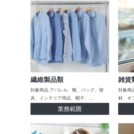
繊維製品類
雑貨
対象商品 アパレル、靴、バッグ、寝
対象商
具、インテリア用品、帽子、…
材、ギ
業務範囲