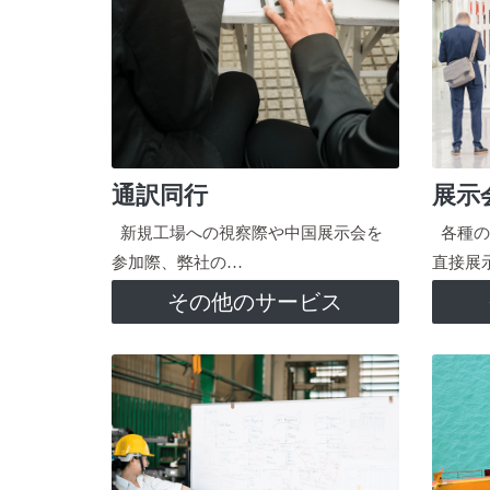
通訳同行
展示
新規工場への視察際や中国展示会を
各種の
参加際、弊社の…
直接展
その他のサービス