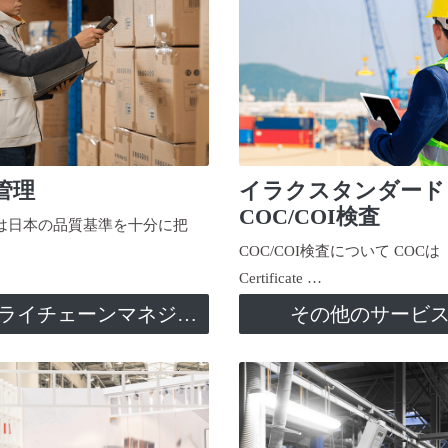
管理
イラクスタンダード
COC/COI検査
日本の品質基準を十分に把
COC/COI検査について COCは
Certificate …
サプライチェーンマネジメント
その他のサービ