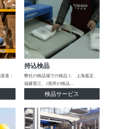
持込検品
地派遣：
弊社の検品場での検品 1. 上海嘉定、
福建晋江、2箇所の検品…
検品サービス