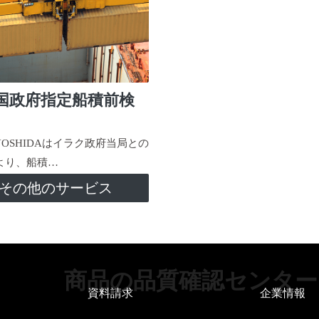
国政府指定船積前検
-YOSHIDAはイラク政府当局との
より、船積…
その他のサービス
商品の品質確認センター
資料請求
企業情報