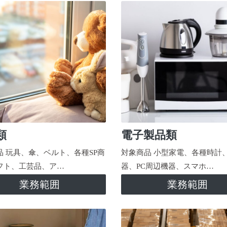
類
電子製品類
品 玩具、傘、ベルト、各種SP商
対象商品 小型家電、各種時計
フト、工芸品、ア…
器、PC周辺機器、スマホ…
業務範囲
業務範囲