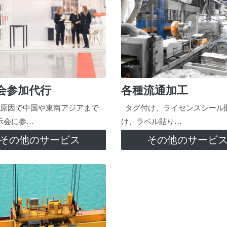
会参加代行
各種流通加工
原因で中国や東南アジアまで
タグ付け、ライセンスシール
示会に参…
け、ラベル貼り…
その他のサービス
その他のサービ