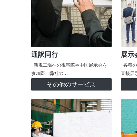
通訳同行
展示
新規工場への視察際や中国展示会を
各種の
参加際、弊社の…
直接展
その他のサービス