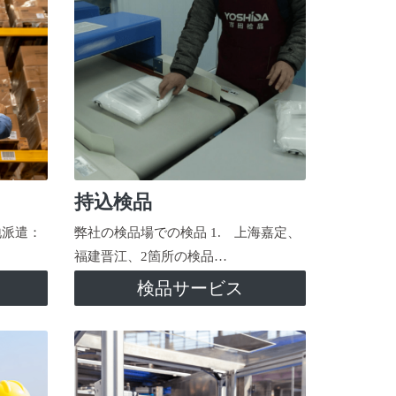
持込検品
地派遣：
弊社の検品場での検品 1. 上海嘉定、
福建晋江、2箇所の検品…
検品サービス