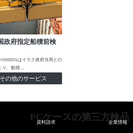
国政府指定船積前検
-YOSHIDAはイラク政府当局との
より、船積…
その他のサービス
PCケースの第三方検品
資料請求
企業情報