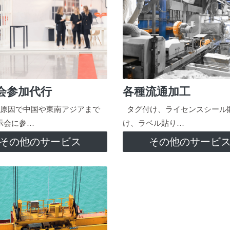
会参加代行
各種流通加工
原因で中国や東南アジアまで
タグ付け、ライセンスシール
示会に参…
け、ラベル貼り…
その他のサービス
その他のサービ