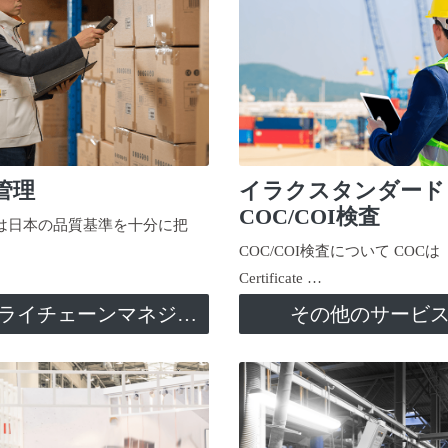
管理
イラクスタンダード
COC/COI検査
日本の品質基準を十分に把
COC/COI検査について COCは
Certificate …
サプライチェーンマネジメント
その他のサービ