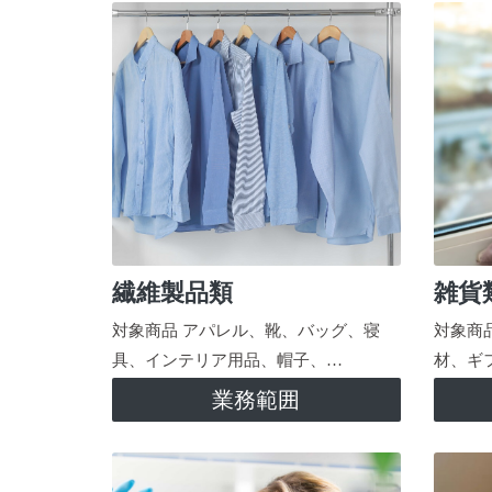
繊維製品類
雑貨
対象商品 アパレル、靴、バッグ、寝
対象商
具、インテリア用品、帽子、…
材、ギ
業務範囲