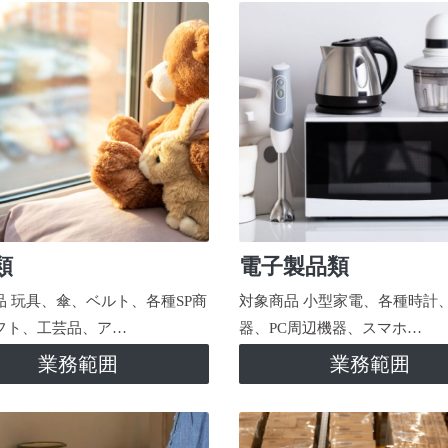
類
電子製品類
品 玩具、傘、ベルト、各種SP商
対象商品 小型家電、各種時計
フト、工芸品、ア…
器、PC周辺機器、スマホ…
業務範囲
業務範囲