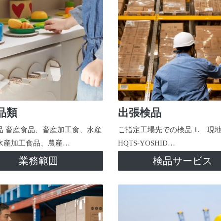
品類
出張検品
品 畜産食品、畜産加工食、水産
ご指定工場先での検品 1. 現
水産加工食品、農産…
HQTS-YOSHID…
業務範囲
検品サービス