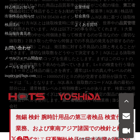
中国で仕入れされた商品は品質基準の相違等がご心配の場合、
第三者
持込検品お知らせ
企業情報
検品
会社にて検品することをお勧めです。一般基準 | AQL表 | 検品項
出張検品お知らせ
社会責任
目 | 欠陥分類 | ASTM D5430 4ポイントシステムAQL表に基づく抜取検
査のやり方AQLとは抜取検査時に使用する基準で、世界中の
品質管理
検品流れ
よくある質問
で利用されています。AQLは以下2つの事を示してくれます。1 大量
検品報告書見本
生産した内の中から何個抜き取って検査するのが妥当なのか（適切な
抜取数）2 抜き取った中から何個までの不良品の発見を許容するのか
（合格許容数）これは、発注数に対する不良品の上限と考えることが
お問い合わせ
できます。適切な抜取数をどうやって決定する？｜AQLによる抜取検
メールフォーム問合せ
査例えば3,500個のコップを生産したとします。まずはこのロットの
検品への抜取数を下表Aから調べていきます。LvⅡの検査を行う場合
メールを送信する
（Ⅰ～Ⅲとは検品の厳しさを表す。通常はLvⅡの真ん中レベルの検
inquiry.jp@hqts.com
品を行う）、3201～10000の行とⅡの列が交差する部分が該当で、コ
ードは 「L」となります。AQL表A：抜取数のコードAQL表の最初の
部分には、通常検査レベルと特別検査レベルがあります。検査に使用
する主なサンプルサイズは通常検査レベルで、特定の製品の検査は特
別検査レベルを使用します。
第三者検品
会社–検品業務 |
ヨシダ検品
会社
お電話でのお問い合わせ
無錫 検針 腕時計用品の第三者検品 検査代行
お問い合わせ
050-5840-2657
業務、および東南アジア諸国での検針と検品
サイトマップ
利用規
Copyright ©2026
ヨシダ 検品
All
サービス。 日系海外検品は日本企業が海外で