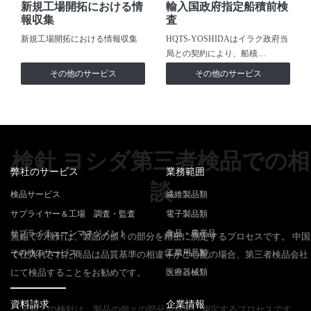
新規工場開拓における情
輸入国政府指定船積前検
報収集
査
新規工場開拓における情報収集
HQTS-YOSHIDAはイラク政府当
局との契約により、船積…
その他のサービス
その他のサービス
検針 ヨシダ第三者検品での相
弊社のサービス
業務範囲
談
検品サービス
繊維製品類
サプライヤー＆工場 調査・監査
電子製品類
サプライチェーンマネジメント
食品・農産品
無錫での検針は、製品の個々の部分を精密に測定するプロセスです。 中国
その他のサービス
工業用品類
で仕入れされた商品は品質基準の相違等がご心配の場合、第三者検品会社
にて検品することをお勧めです。
医療器械類
資料請求
企業情報
無錫での検針は、製品の個々の部分を精密に測定するプロセスです。