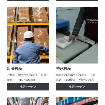
出張検品
持込検品
ご指定工場先での検品 1. 現地
弊社の検品場での検品 1. 上海
派遣：HQTS-YOSHID…
嘉定、福建晋江、2箇所の検品…
検品サービス
検品サービス