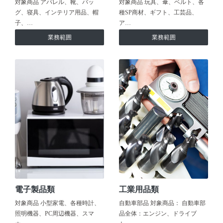
対象商品 アパレル、靴、バッ
対象商品 玩具、傘、ベルト、各
グ、寝具、インテリア用品、帽
種SP商材、ギフト、工芸品、
子、…
ア…
業務範囲
業務範囲
電子製品類
工業用品類
対象商品 小型家電、各種時計、
自動車部品 対象商品： 自動車部
照明機器、PC周辺機器、スマ
品全体：エンジン、ドライブ