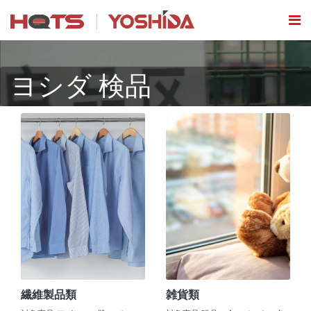
ヨシダ 検品
繊維製品類
雑貨類