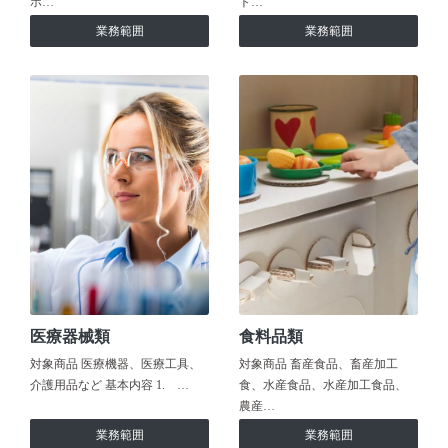
ホ…
ト…
業務範囲
業務範囲
医療器械類
食料品類
対象商品 医療機器、医療工具、
対象商品 畜産食品、畜産加工
介護用品など 基本内容 1. …
食、水産食品、水産加工食品、
農産…
業務範囲
業務範囲