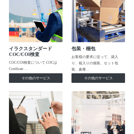
イラクスタンダード
包装・梱包
COC/COI検査
お客様の要求に従って、袋入
COC/COI検査について COCは
り、箱入りの個装、セット包
Certificate …
装、倉庫…
その他のサービス
その他のサービス