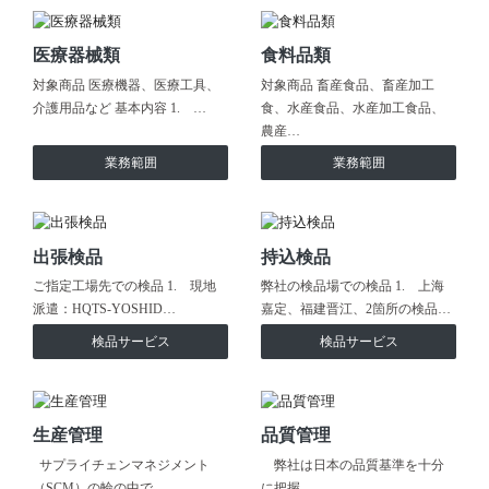
医療器械類
食料品類
対象商品 医療機器、医療工具、
対象商品 畜産食品、畜産加工
介護用品など 基本内容 1. …
食、水産食品、水産加工食品、
農産…
業務範囲
業務範囲
出張検品
持込検品
ご指定工場先での検品 1. 現地
弊社の検品場での検品 1. 上海
派遣：HQTS-YOSHID…
嘉定、福建晋江、2箇所の検品…
検品サービス
検品サービス
生産管理
品質管理
サプライチェンマネジメント
弊社は日本の品質基準を十分
（SCM）の輪の中で…
に把握…