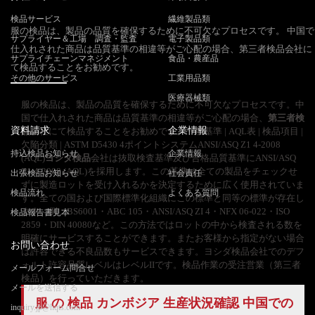
検品サービス
繊維製品類
服の検品は、製品の品質を確保するために不可欠なプロセスです。 中国で
サプライヤー＆工場 調査・監査
電子製品類
仕入れされた商品は品質基準の相違等がご心配の場合、第三者検品会社に
サプライチェーンマネジメント
食品・農産品
て検品することをお勧めです。
その他のサービス
工業用品類
医療器械類
服の検品は、製品の品質を確保するために不可欠なプロセスです。中
国で仕入れされた商品は品質基準の相違等がご心配の場合、
第三者検
資料請求
企業情報
品
会社にて検品することをお勧めです。一般基準 | AQL表 | 検品項目 |
欠陥分類 | ASTM D5430 4ポイントシステムANSI/ASQ Z1 4-2008
持込検品お知らせ
企業情報
(AQL)
ヨシダ検品
会社は抜取検査基準及び合格品質基準にANSI/ASQ
Z1 4-2008 (AQL)を採用します。この基準は全ての製品をチェックせ
出張検品お知らせ
社会責任
ずに製造ロットを受け入れるかを決定するために広く使用されていま
検品流れ
よくある質問
す。全ての国および国際標準化組織にこの標準と同等の標準が存在し
ます。例：BS6001・ABC 105・ANSI/ASQ ZI 4・NFX 06-022・ISO
検品報告書見本
2859・DIN 40080など。この方法ではロットの中から検査される数を
明確にサービスすることができます。またお客様から指定がない場合
お問い合わせ
は許容できる不良品数もサービスできます。ヨシダ検品会社でのデフ
ォルト許容品質レベルはレベルIIです。検品作業の受注営業（第三者
メールフォーム問合せ
検品）を行っていただきます。
メールを送信する
服 の 検品 カンボジア 生産状況確認 中国での
inquiry.jp@hqts.com