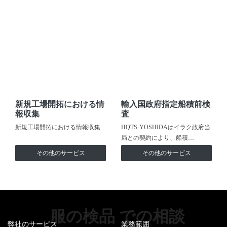
新規工場開拓における情
輸入国政府指定船積前検
報収集
査
新規工場開拓における情報収集
HQTS-YOSHIDAはイラク政府当
局との契約により、船積…
その他のサービス
その他のサービス
服の検品 での相談
弊社のサービス
業務範囲