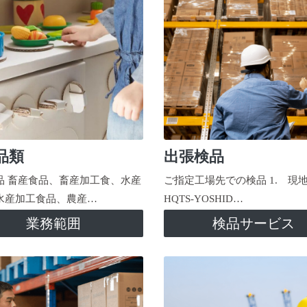
品類
出張検品
品 畜産食品、畜産加工食、水産
ご指定工場先での検品 1. 現
水産加工食品、農産…
HQTS-YOSHID…
業務範囲
検品サービス