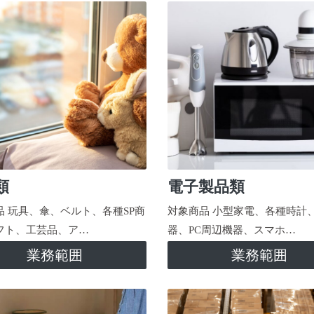
類
電子製品類
品 玩具、傘、ベルト、各種SP商
対象商品 小型家電、各種時計
フト、工芸品、ア…
器、PC周辺機器、スマホ…
業務範囲
業務範囲