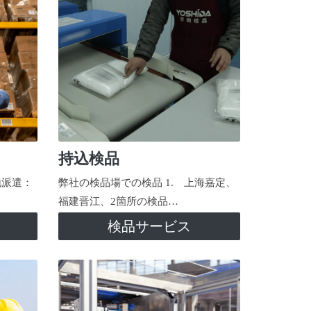
持込検品
地派遣：
弊社の検品場での検品 1. 上海嘉定、
福建晋江、2箇所の検品…
検品サービス