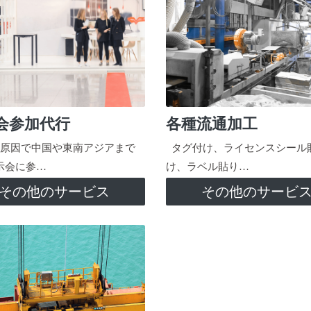
会参加代行
各種流通加工
原因で中国や東南アジアまで
タグ付け、ライセンスシール
示会に参…
け、ラベル貼り…
その他のサービス
その他のサービ