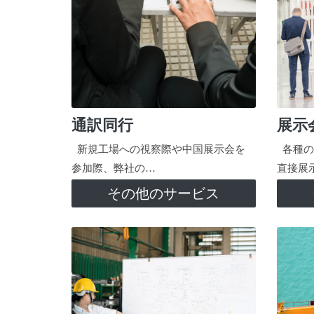
通訳同行
展示
新規工場への視察際や中国展示会を
各種の
参加際、弊社の…
直接展
その他のサービス