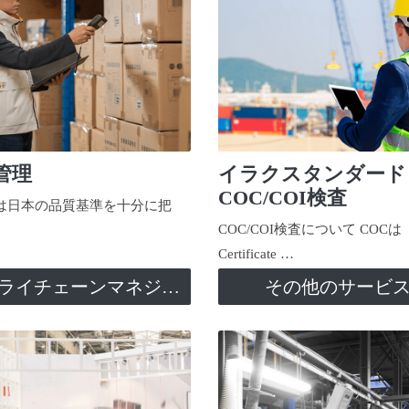
管理
イラクスタンダード
COC/COI検査
日本の品質基準を十分に把
COC/COI検査について COCは
Certificate …
サプライチェーンマネジメント
その他のサービ