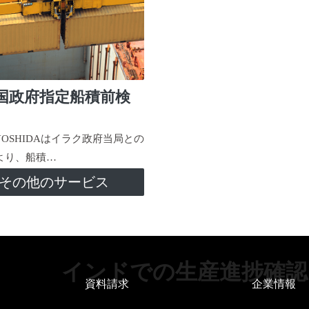
国政府指定船積前検
-YOSHIDAはイラク政府当局との
より、船積…
その他のサービス
インドでの生産進捗確認
資料請求
企業情報