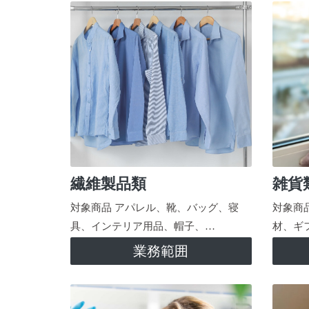
繊維製品類
雑貨
対象商品 アパレル、靴、バッグ、寝
対象商
具、インテリア用品、帽子、…
材、ギ
業務範囲