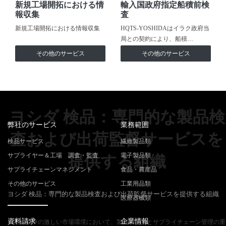
新規工場開拓における情
輸入国政府指定船積前検
報収集
査
新規工場開拓における情報収集
HQTS-YOSHIDAはイラク政府当
局との契約により、船積…
その他のサービス
その他のサービス
ヨシダ 検品：専門的な製品検
弊社のサービス
業務範囲
査および出荷監督サービスを
検品サービス
繊維製品類
サプライヤー＆工場 調査・監査
電子製品類
提供する組織
サプライチェーンマネジメント
食品・農産品
その他のサービス
工業用品類
ヨシダ 検品：専門的な製品検査および出荷監督サービスを提供する組織
医療器械類
資料請求
企業情報
今日の競争の激しい市場環境において、製品の品質とサプライチェーン管理の重