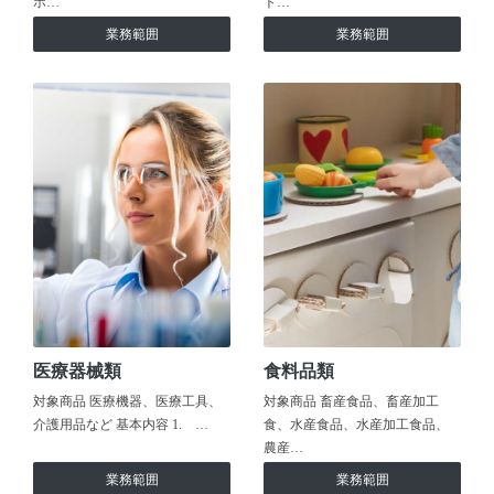
ホ…
ト…
業務範囲
業務範囲
医療器械類
食料品類
対象商品 医療機器、医療工具、
対象商品 畜産食品、畜産加工
介護用品など 基本内容 1. …
食、水産食品、水産加工食品、
農産…
業務範囲
業務範囲