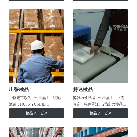
出張検品
持込検品
ご指定工場先での検品 1. 現地
弊社の検品場での検品 1. 上海
派遣：HQTS-YOSHID…
嘉定、福建晋江、2箇所の検品…
検品サービス
検品サービス