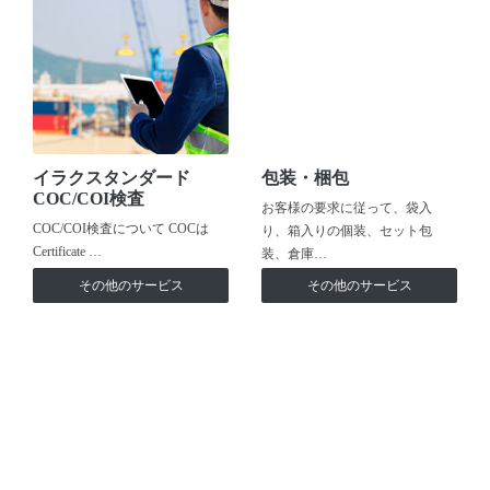
イラクスタンダード
包装・梱包
COC/COI検査
お客様の要求に従って、袋入
COC/COI検査について COCは
り、箱入りの個装、セット包
Certificate …
装、倉庫…
その他のサービス
その他のサービス