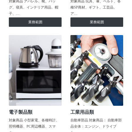
対象商品 アパレル、靴、バッ
対象商品 玩具、傘、ベルト、各
グ、寝具、インテリア用品、帽
種SP商材、ギフト、工芸品、
子、…
ア…
業務範囲
業務範囲
電子製品類
工業用品類
対象商品 小型家電、各種時計、
自動車部品 対象商品： 自動車部
照明機器、PC周辺機器、スマ
品全体：エンジン、ドライブ