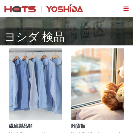
ヨシダ 検品
繊維製品類
雑貨類