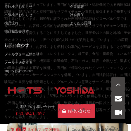
要性はますます高まっています。専門的な第三者試験・認証機関である吉田試験
持込検品お知らせ
企業情報
認証は、製品の品質と持続可能なサプライチェーン運営を確保する上で重要な役
出張検品お知らせ
社会責任
割を果たしています。1995年に設立された吉田試験認証はグローバル企業です。
検品流れ
よくある質問
長年にわたり、お客様に包括的な
品質管理
と持続可能なサプライチェーン運営ソ
検品報告書見本
リューションを提供することに注力してきました。世界40以上の国と地域に子会
社とオフィスを持ち、世界中で4,000人以上の従業員を擁しています。この広範
お問い合わせ
な事業展開により、お客様により便利で効率的なサービスを提供することが可能
です。グループは、繊維、エレクトロニクス、軽工業、食品・農産物、エネルギ
メールフォーム問合せ
ー・電力、工業製造、機関車・鉄道輸送、石油・ガス、建設、金融など、数多く
メールを送信する
の産業を網羅する事業を展開し、専門的で標準化されたインテリジェントなフル
inquiry.jp@hqts.com
サプライチェーンサービスシステムを構築しています。吉田試験認証は、吉田試
験認証の重要な構成要素として、グループのプロ意識とサービス理念を堅持して
います。同社は、専門的な技術チームと豊富な業界経験を誇り、顧客に高品質な
サービスを提供しています。5万以上のブランドから信頼を得ており、市場で高
い評価を得ています。テスト、検査、監査を含む、世界40カ国以上に及ぶエンド
お電話でのお問い合わせ
ツーエンドのサプライチェーンソリューションを通じて、顧客のビジネスセキュ
お問い合わせ
050-5840-2657
リティを強力に保護します。
サイトマップ
利用規
Copyright ©2026
ヨシダ 検品
All