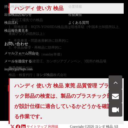
持込検品お知らせ
企業情報
ハンディ 使い方 検品
出張検品お知らせ
社会責任
ご
指定工場先での検品
検品流れ
よくある質問
1、現地派遣：HQTS-YOSHIDA検品員は現地常駐（中国本土80箇所以上、
検品報告書見本
東南アジア26箇所以上）
2、不良発見・問題改善解決に効果的に
お問い合わせ
3、不良品修理・再検品に効率的に
メールフォーム問合せ
4、1人当たりの単価（manday単価）
メールを送信する
上海嘉定、福建晋江、カンボジアプノンペン、3箇所の検品場
検品代行
品代行
inquiry.jp@hqts.com
検品・検査代行｜
ヨシダ検品
株式会社
ハンディ 使い方 検品 東莞
品質管理
プラスチ
ック部品の検査は、製品のプラスチック部品
お電話でのお問い合わせ
が設計仕様に適合しているかどうかを確認す
お問い合わせ
050-5840-2657
る作業です。
サイトマップ
利用規
Copyright ©2026
ヨシダ 検品
All