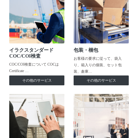
イラクスタンダード
包装・梱包
COC/COI検査
お客様の要求に従って、袋入
COC/COI検査について COCは
り、箱入りの個装、セット包
Certificate …
装、倉庫…
その他のサービス
その他のサービス