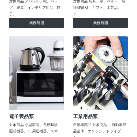
対象商品 アパレル、靴、バッ
対象商品 玩具、傘、ベルト、各
グ、寝具、インテリア用品、帽
種SP商材、ギフト、工芸品、
子、…
ア…
業務範囲
業務範囲
電子製品類
工業用品類
対象商品 小型家電、各種時計、
自動車部品 対象商品： 自動車部
照明機器、PC周辺機器、スマ
品全体：エンジン、ドライブ