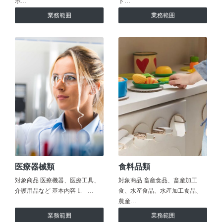
ホ…
ト…
業務範囲
業務範囲
医療器械類
食料品類
対象商品 医療機器、医療工具、
対象商品 畜産食品、畜産加工
介護用品など 基本内容 1. …
食、水産食品、水産加工食品、
農産…
業務範囲
業務範囲