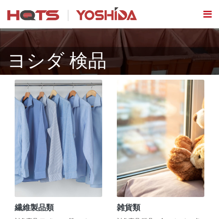
ヨシダ 検品
繊維製品類
雑貨類