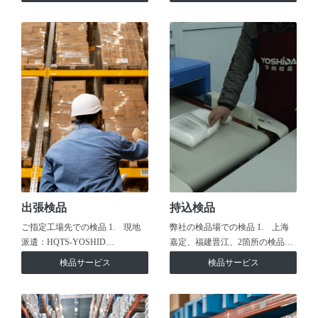
出張検品
持込検品
ご指定工場先での検品 1. 現地
弊社の検品場での検品 1. 上海
派遣：HQTS-YOSHID…
嘉定、福建晋江、2箇所の検品…
検品サービス
検品サービス