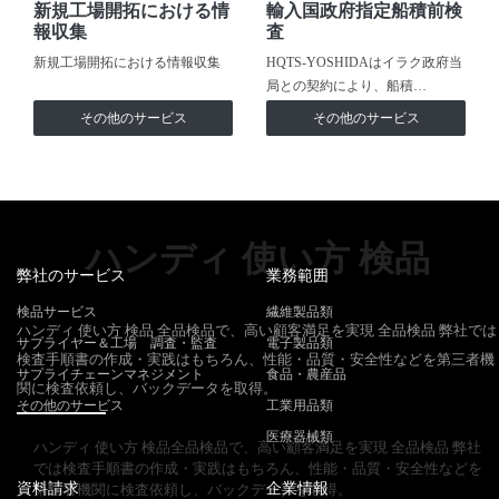
新規工場開拓における情
輸入国政府指定船積前検
報収集
査
新規工場開拓における情報収集
HQTS-YOSHIDAはイラク政府当
局との契約により、船積…
その他のサービス
その他のサービス
ハンディ 使い方 検品
弊社のサービス
業務範囲
検品サービス
繊維製品類
ハンディ 使い方 検品 全品検品で、高い顧客満足を実現 全品検品 弊社では
サプライヤー＆工場 調査・監査
電子製品類
検査手順書の作成・実践はもちろん、性能・品質・安全性などを第三者機
サプライチェーンマネジメント
食品・農産品
関に検査依頼し、バックデータを取得。
その他のサービス
工業用品類
医療器械類
ハンディ 使い方 検品全品検品で、高い顧客満足を実現 全品検品 弊社
では検査手順書の作成・実践はもちろん、性能・品質・安全性などを
資料請求
企業情報
第三者機関に検査依頼し、バックデータを取得。