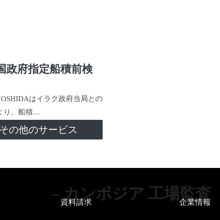
国政府指定船積前検
-YOSHIDAはイラク政府当局との
より、船積…
その他のサービス
– カンボジア 工場監査
資料請求
企業情報