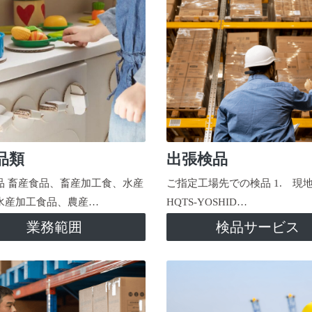
品類
出張検品
品 畜産食品、畜産加工食、水産
ご指定工場先での検品 1. 現
水産加工食品、農産…
HQTS-YOSHID…
業務範囲
検品サービス