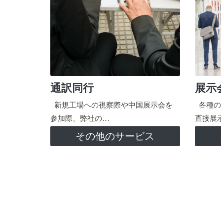
通訳同行
展示
新規工場への視察際や中国展示会を
各種の
参加際、弊社の…
直接展
その他のサービス