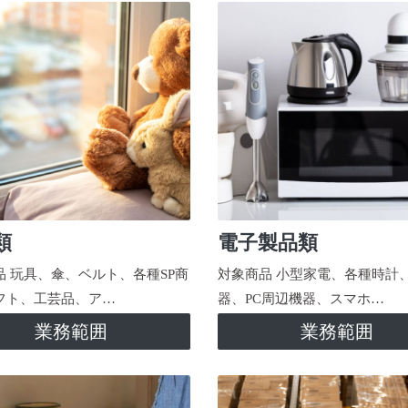
類
電子製品類
品 玩具、傘、ベルト、各種SP商
対象商品 小型家電、各種時計
フト、工芸品、ア…
器、PC周辺機器、スマホ…
業務範囲
業務範囲