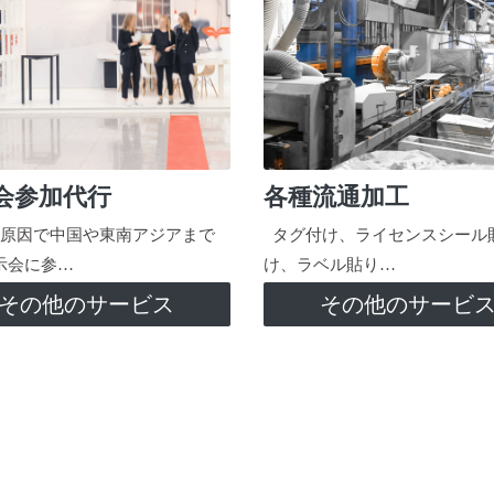
会参加代行
各種流通加工
原因で中国や東南アジアまで
タグ付け、ライセンスシール
示会に参…
け、ラベル貼り…
その他のサービス
その他のサービ