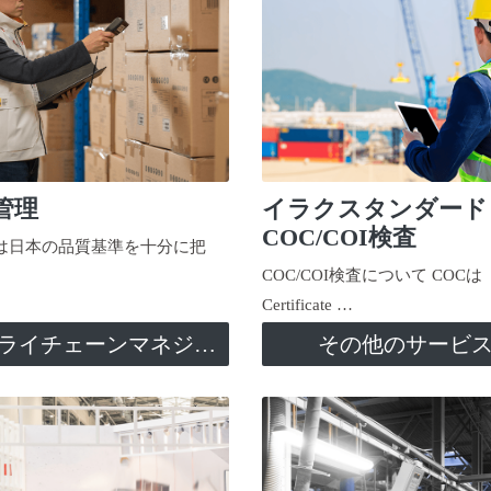
管理
イラクスタンダード
COC/COI検査
日本の品質基準を十分に把
COC/COI検査について COCは
Certificate …
サプライチェーンマネジメント
その他のサービ