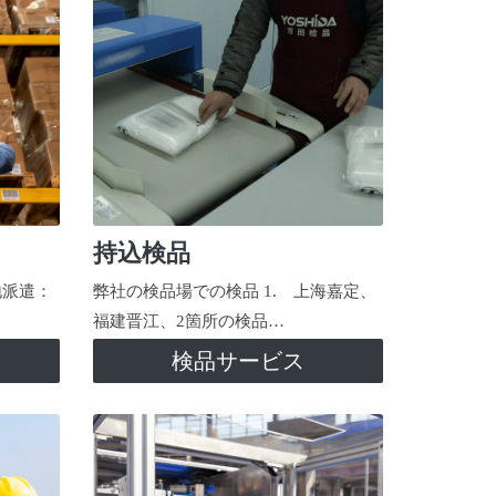
持込検品
地派遣：
弊社の検品場での検品 1. 上海嘉定、
福建晋江、2箇所の検品…
検品サービス