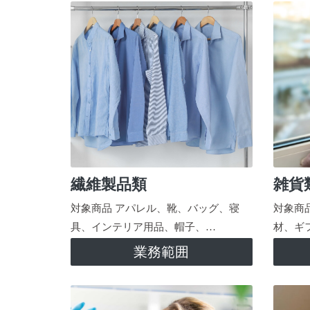
繊維製品類
雑貨
対象商品 アパレル、靴、バッグ、寝
対象商
具、インテリア用品、帽子、…
材、ギ
業務範囲