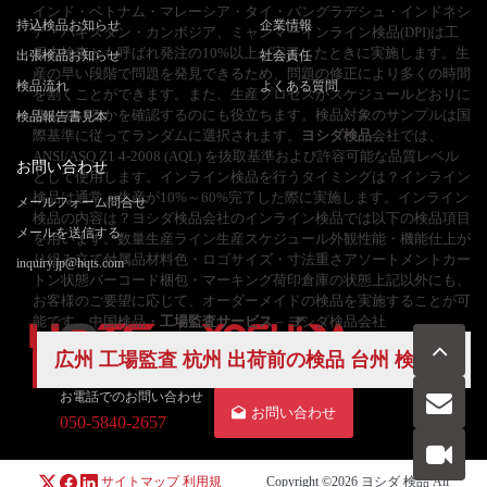
インド・ベトナム・マレーシア・タイ・バングラデシュ・インドネシ
持込検品お知らせ
企業情報
ア・パキスタン・カンボジア、ミャンマーインライン検品(DPI)は工
程内検査とも呼ばれ発注の10%以上が完了したときに実施します。生
出張検品お知らせ
社会責任
産の早い段階で問題を発見できるため、問題の修正により多くの時間
検品流れ
よくある質問
を割くことができます。また、生産プロセスがスケジュールどおりに
進んでいるかを確認するのにも役立ちます。検品対象のサンプルは国
検品報告書見本
際基準に従ってランダムに選択されます。
ヨシダ検品
会社では、
ANSI/ASQ Z1 4-2008 (AQL) を抜取基準および許容可能な品質レベル
お問い合わせ
として使用します。インライン検品を行うタイミングは？インライン
検品は通常、生産が10%～60%完了した際に実施します。インライン
メールフォーム問合せ
検品の内容は？ヨシダ検品会社のインライン検品では以下の検品項目
メールを送信する
を用います。数量生産ライン生産スケジュール外観性能・機能仕上が
り組み立て付属品材料色・ロゴサイズ・寸法重さアソートメントカー
inquiry.jp@hqts.com
トン状態バーコード梱包・マーキング荷印倉庫の状態上記以外にも、
お客様のご要望に応じて、オーダーメイドの検品を実施することが可
能です。中国検品・
工場監査サービス
– ヨシダ検品会社
広州 工場監査 杭州 出荷前の検品 台州 検品
お電話でのお問い合わせ
お問い合わせ
050-5840-2657
サイトマップ
利用規
Copyright ©2026
ヨシダ 検品
All