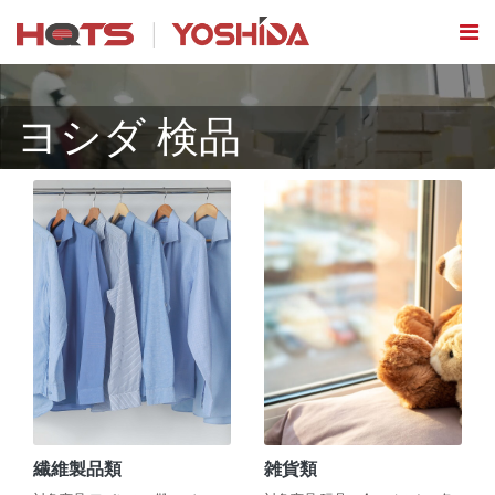
ヨシダ 検品
繊維製品類
雑貨類