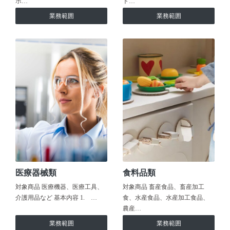
ホ…
ト…
業務範囲
業務範囲
医療器械類
食料品類
対象商品 医療機器、医療工具、
対象商品 畜産食品、畜産加工
介護用品など 基本内容 1. …
食、水産食品、水産加工食品、
農産…
業務範囲
業務範囲