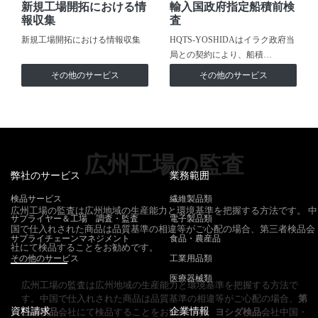
新規工場開拓における情
輸入国政府指定船積前検
報収集
査
新規工場開拓における情報収集
HQTS-YOSHIDAはイラク政府当
局との契約により、船積…
その他のサービス
その他のサービス
広州工場の監査
弊社のサービス
業務範囲
検品サービス
繊維製品類
広州工場の監査は広州地域の生産能力と環境基準を把握する方法です。 中
サプライヤー＆工場 調査・監査
電子製品類
国で仕入れされた商品は品質基準の相違等がご心配の場合、第三者検品会
サプライチェーンマネジメント
食品・農産品
社にて検品することをお勧めです。
その他のサービス
工業用品類
医療器械類
広州工場の監査は広州地域の生産能力と環境基準を把握する方法で
す。中国で仕入れされた商品は品質基準の相違等がご心配の場合、
第
資料請求
企業情報
三者検品
会社にて検品することをお勧めです。
ヨシダ検品
会社中国・