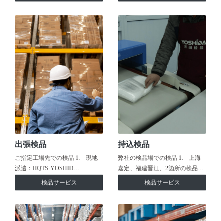
出張検品
持込検品
ご指定工場先での検品 1. 現地
弊社の検品場での検品 1. 上海
派遣：HQTS-YOSHID…
嘉定、福建晋江、2箇所の検品…
検品サービス
検品サービス