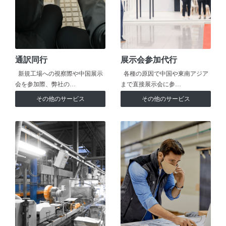
通訳同行
展示会参加代行
新規工場への視察際や中国展示
各種の原因で中国や東南アジア
会を参加際、弊社の…
まで直接展示会に参…
その他のサービス
その他のサービス