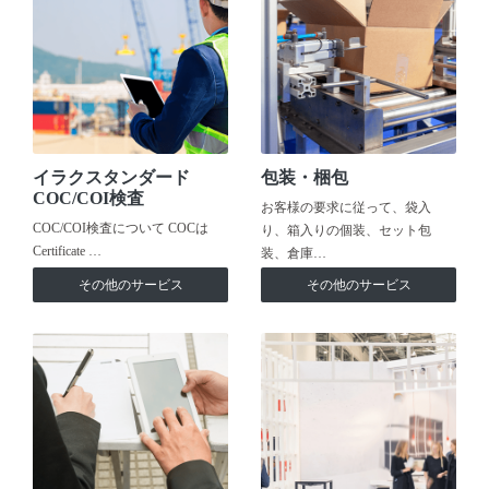
イラクスタンダード
包装・梱包
COC/COI検査
お客様の要求に従って、袋入
COC/COI検査について COCは
り、箱入りの個装、セット包
Certificate …
装、倉庫…
その他のサービス
その他のサービス