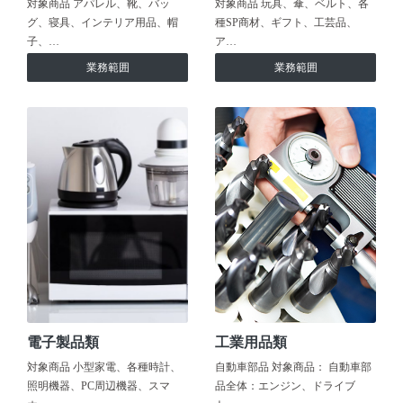
対象商品 アパレル、靴、バッ
対象商品 玩具、傘、ベルト、各
グ、寝具、インテリア用品、帽
種SP商材、ギフト、工芸品、
子、…
ア…
業務範囲
業務範囲
電子製品類
工業用品類
対象商品 小型家電、各種時計、
自動車部品 対象商品： 自動車部
照明機器、PC周辺機器、スマ
品全体：エンジン、ドライブ