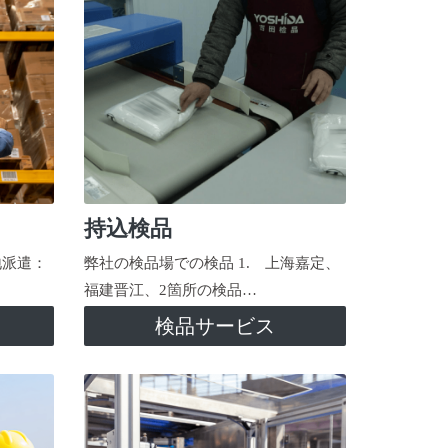
持込検品
地派遣：
弊社の検品場での検品 1. 上海嘉定、
福建晋江、2箇所の検品…
検品サービス