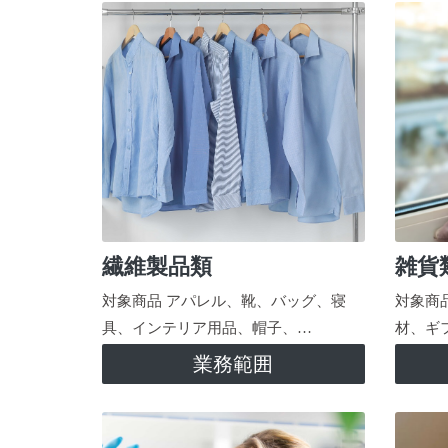
繊維製品類
雑貨
対象商品 アパレル、靴、バッグ、寝
対象商
具、インテリア用品、帽子、…
材、ギ
業務範囲