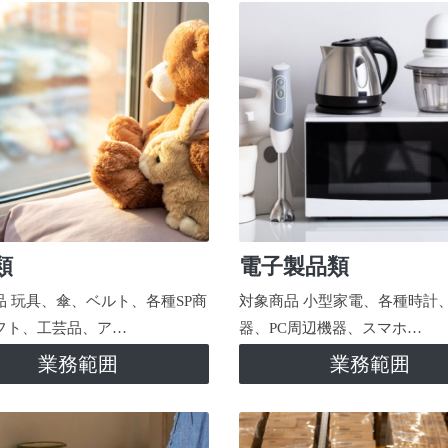
類
電子製品類
品 玩具、傘、ベルト、各種SP商
対象商品 小型家電、各種時計
フト、工芸品、ア…
器、PC周辺機器、スマホ…
業務範囲
業務範囲