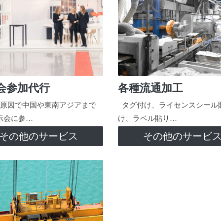
会参加代行
各種流通加工
原因で中国や東南アジアまで
タグ付け、ライセンスシール
示会に参…
け、ラベル貼り…
その他のサービス
その他のサービ