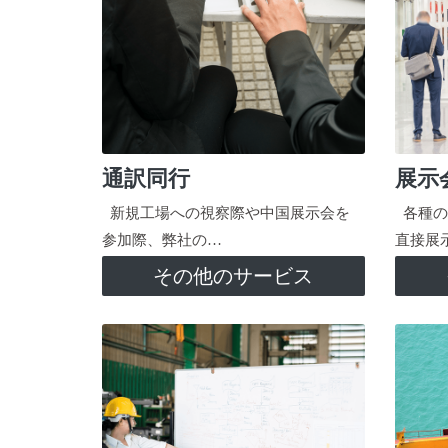
通訳同行
展示
新規工場への視察際や中国展示会を
各種の
参加際、弊社の…
直接展
その他のサービス