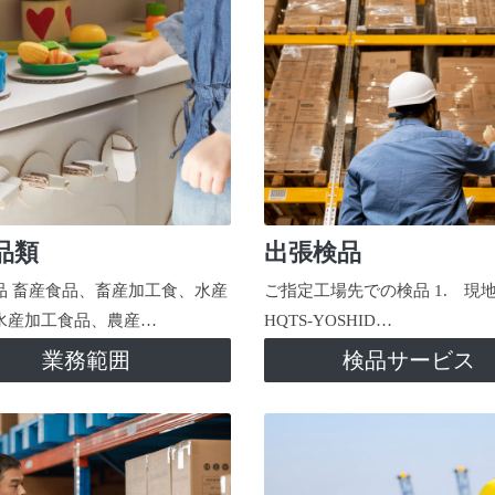
品類
出張検品
品 畜産食品、畜産加工食、水産
ご指定工場先での検品 1. 現
水産加工食品、農産…
HQTS-YOSHID…
業務範囲
検品サービス