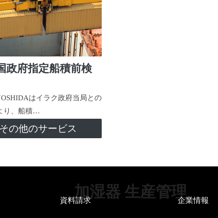
国政府指定船積前検
-YOSHIDAはイラク政府当局との
より、船積…
その他のサービス
加湿器 生産管理
資料請求
企業情報