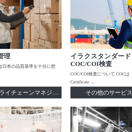
管理
イラクスタンダード
COC/COI検査
日本の品質基準を十分に把
COC/COI検査について COCは
Certificate …
サプライチェーンマネジメント
その他のサービ