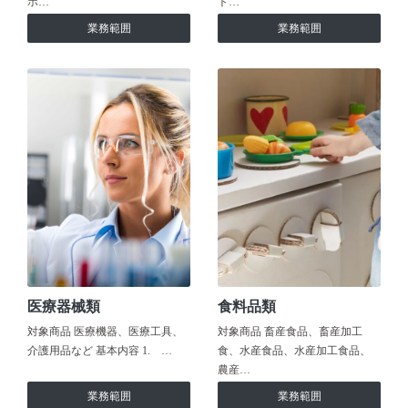
ホ…
ト…
業務範囲
業務範囲
医療器械類
食料品類
対象商品 医療機器、医療工具、
対象商品 畜産食品、畜産加工
介護用品など 基本内容 1. …
食、水産食品、水産加工食品、
農産…
業務範囲
業務範囲