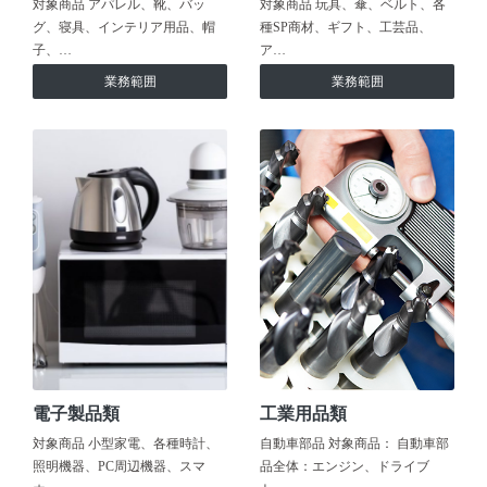
対象商品 アパレル、靴、バッ
対象商品 玩具、傘、ベルト、各
グ、寝具、インテリア用品、帽
種SP商材、ギフト、工芸品、
子、…
ア…
業務範囲
業務範囲
電子製品類
工業用品類
対象商品 小型家電、各種時計、
自動車部品 対象商品： 自動車部
照明機器、PC周辺機器、スマ
品全体：エンジン、ドライブ