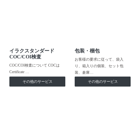
イラクスタンダード
包装・梱包
COC/COI検査
お客様の要求に従って、袋入
COC/COI検査について COCは
り、箱入りの個装、セット包
Certificate …
装、倉庫…
その他のサービス
その他のサービス