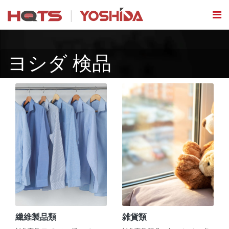
ヨシダ 検品
繊維製品類
雑貨類