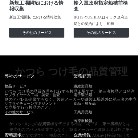
新規工場開拓における情
輸入国政府指定船積前検
報収集
査
新規工場開拓における情報収集
HQTS-YOSHIDAはイラク政府当
局との契約により、船積…
その他のサービス
その他のサービス
かつら つけ毛の品質管理
弊社のサービス
業務範囲
検品サービス
繊維製品類
かつら つけ毛の品質管理を代行する検品工場です。 第三者検品とは発注
サプライヤー＆工場 調査・監査
電子製品類
側のアパレル企業でもなく、製造メーカーや縫製工場以外に第三者の中立
サプライチェーンマネジメント
食品・農産品
な立場で行う検品のこと。
その他のサービス
工業用品類
医療器械類
かつら つけ毛の
品質管理
を代行する検品工場です。
第三者検品
とは
発注側のアパレル企業でもなく、製造メーカーや縫製工場以外に第三
資料請求
企業情報
者の中立な立場で行う検品のこと。一般基準 | AQL表 | 検品項目 | 欠