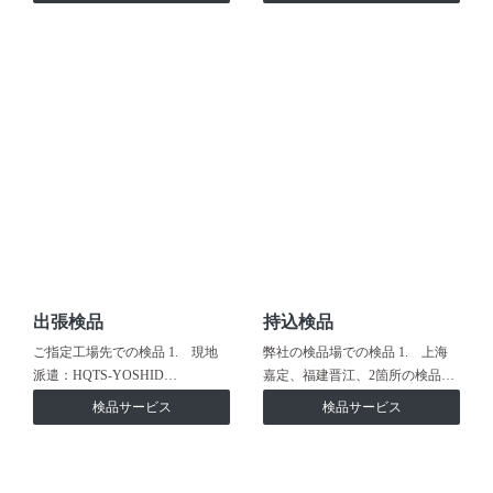
出張検品
持込検品
ご指定工場先での検品 1. 現地
弊社の検品場での検品 1. 上海
派遣：HQTS-YOSHID…
嘉定、福建晋江、2箇所の検品…
検品サービス
検品サービス