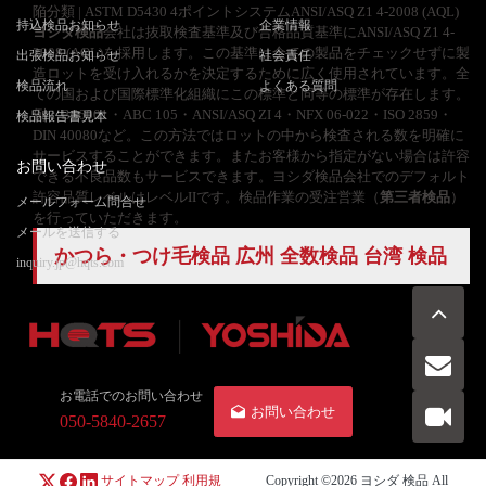
陥分類 | ASTM D5430 4ポイントシステムANSI/ASQ Z1 4-2008 (AQL)
持込検品お知らせ
企業情報
ヨシダ検品
会社は抜取検査基準及び合格品質基準にANSI/ASQ Z1 4-
2008 (AQL)を採用します。この基準は全ての製品をチェックせずに製
出張検品お知らせ
社会責任
造ロットを受け入れるかを決定するために広く使用されています。全
検品流れ
よくある質問
ての国および国際標準化組織にこの標準と同等の標準が存在します。
例：BS6001・ABC 105・ANSI/ASQ ZI 4・NFX 06-022・ISO 2859・
検品報告書見本
DIN 40080など。この方法ではロットの中から検査される数を明確に
サービスすることができます。またお客様から指定がない場合は許容
お問い合わせ
できる不良品数もサービスできます。ヨシダ検品会社でのデフォルト
許容品質レベルはレベルIIです。検品作業の受注営業（
第三者検品
）
メールフォーム問合せ
を行っていただきます。
メールを送信する
かつら・つけ毛検品 広州
全数検品
台湾 検品
inquiry.jp@hqts.com
お電話でのお問い合わせ
お問い合わせ
050-5840-2657
サイトマップ
利用規
Copyright ©2026
ヨシダ 検品
All