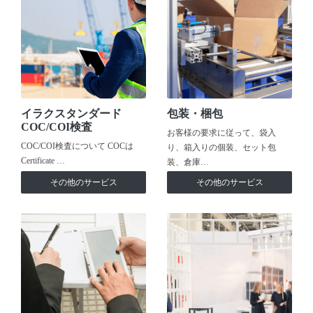
イラクスタンダード
包装・梱包
COC/COI検査
お客様の要求に従って、袋入
COC/COI検査について COCは
り、箱入りの個装、セット包
Certificate …
装、倉庫…
その他のサービス
その他のサービス