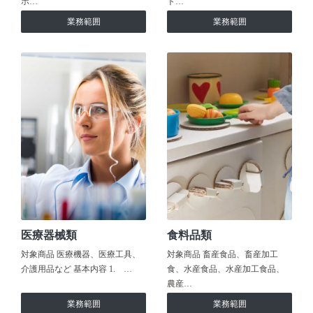
ホ…
ト…
業務範囲
業務範囲
医療器械類
食料品類
対象商品 医療機器、医療工具、
対象商品 畜産食品、畜産加工
介護用品など 基本内容 1. …
食、水産食品、水産加工食品、
農産…
業務範囲
業務範囲