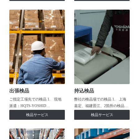
出張検品
持込検品
ご指定工場先での検品 1. 現地
弊社の検品場での検品 1. 上海
派遣：HQTS-YOSHID…
嘉定、福建晋江、2箇所の検品…
検品サービス
検品サービス