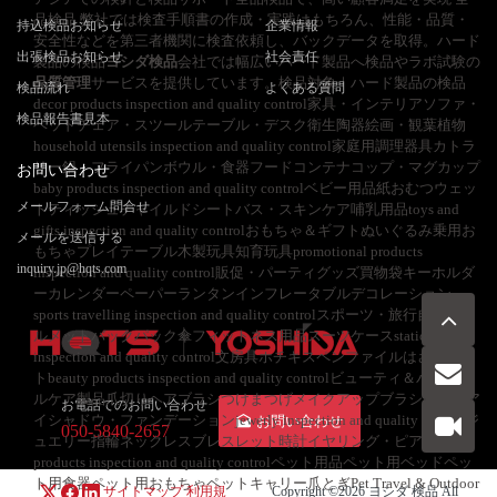
品検品 弊社では検査手順書の作成・実践はもちろん、性能・品質・
持込検品お知らせ
企業情報
安全性などを第三者機関に検査依頼し、バックデータを取得。ハード
出張検品お知らせ
社会責任
製品の検品
ヨシダ検品
会社では幅広いハード製品へ検品やラボ試験の
品質管理
サービスを提供しています。検品対象｜ハード製品の検品
検品流れ
よくある質問
decor products inspection and quality control家具・インテリアソファ・
検品報告書見本
ベッドチェア・スツールテーブル・デスク衛生陶器絵画・観葉植物
household utensils inspection and quality control家庭用調理器具カトラ
リー鍋・フライパンボウル・食器フードコンテナコップ・マグカップ
お問い合わせ
baby products inspection and quality controlベビー用品紙おむつウェッ
メールフォーム問合せ
トティッシュチャイルドシートバス・スキンケア哺乳用品toys and
gifts inspection and quality controlおもちゃ＆ギフトぬいぐるみ乗用お
メールを送信する
もちゃプレイテーブル木製玩具知育玩具promotional products
inquiry.jp@hqts.com
inspection and quality control販促・パーティグッズ買物袋キーホルダ
ーカレンダーペーパーランタンインフレータブルデコレーション
sports travelling inspection and quality controlスポーツ・旅行自転車ヘ
ルメットバックパック傘フィットネス用品スーツケースstationery
inspection and quality control文房具ホチキスペンファイルはさみノー
トbeauty products inspection and quality controlビューティ＆パーソナ
ルケア製品爪切りヘアブラシつけまつげメイクアップブラシ口紅・ア
お電話でのお問い合わせ
イシャドウ・ファンデーションjewerly inspection and quality controlジ
お問い合わせ
050-5840-2657
ュエリー指輪ネックレスブレスレット時計イヤリング・ピアスpet
products inspection and quality controlペット用品ペット用ベッドペッ
ト用食器ペット用おもちゃペットキャリー爪とぎPet Travel & Outdoor
サイトマップ
利用規
Copyright ©2026
ヨシダ 検品
All