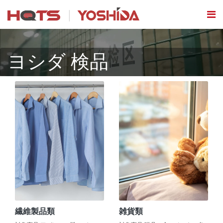
ヨシダ 検品
繊維製品類
雑貨類