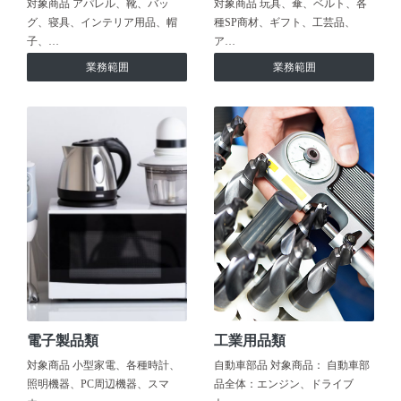
対象商品 アパレル、靴、バッ
対象商品 玩具、傘、ベルト、各
グ、寝具、インテリア用品、帽
種SP商材、ギフト、工芸品、
子、…
ア…
業務範囲
業務範囲
電子製品類
工業用品類
対象商品 小型家電、各種時計、
自動車部品 対象商品： 自動車部
照明機器、PC周辺機器、スマ
品全体：エンジン、ドライブ