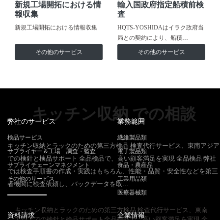
新規工場開拓における情
輸入国政府指定船積前検
報収集
査
新規工場開拓における情報収集
HQTS-YOSHIDAはイラク政府当
局との契約により、船積…
その他のサービス
その他のサービス
キッチン収納 での相談
弊社のサービス
業務範囲
検品サービス
繊維製品類
キッチン収納とラックのための第三方検品 検査代行サービス、東南アジア
サプライヤー＆工場 調査・監査
電子製品類
での検針と検品サポート 全品検品で、高い顧客満足を実現 全品検品 弊社
サプライチェーンマネジメント
食品・農産品
では検査手順書の作成・実践はもちろん、性能・品質・安全性などを第三
その他のサービス
工業用品類
者機関に検査依頼し、バックデータを取…
医療器械類
キッチン収納とラックのための第三方検品 検査代行サービス、東南
資料請求
企業情報
アジアでの検針と検品サポート全品検品で、高い顧客満足を実現 全