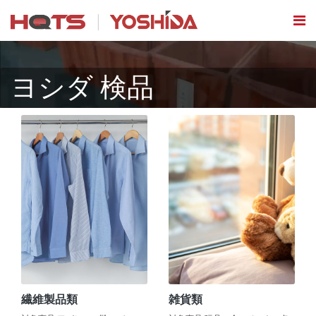
ヨシダ 検品
繊維製品類
雑貨類