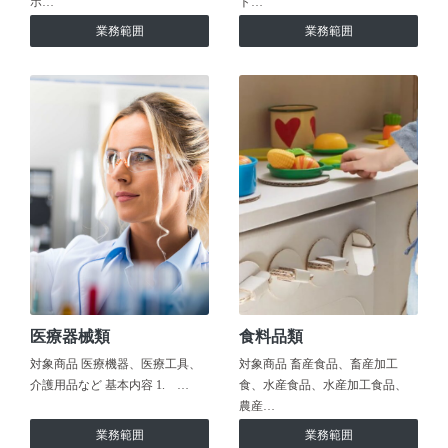
ホ…
ト…
業務範囲
業務範囲
医療器械類
食料品類
対象商品 医療機器、医療工具、
対象商品 畜産食品、畜産加工
介護用品など 基本内容 1. …
食、水産食品、水産加工食品、
農産…
業務範囲
業務範囲