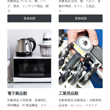
対象商品 アパレル、靴、バッ
対象商品 玩具、傘、ベルト、各
グ、寝具、インテリア用品、帽
種SP商材、ギフト、工芸品、
子、…
ア…
業務範囲
業務範囲
電子製品類
工業用品類
対象商品 小型家電、各種時計、
自動車部品 対象商品： 自動車部
照明機器、PC周辺機器、スマ
品全体：エンジン、ドライブ