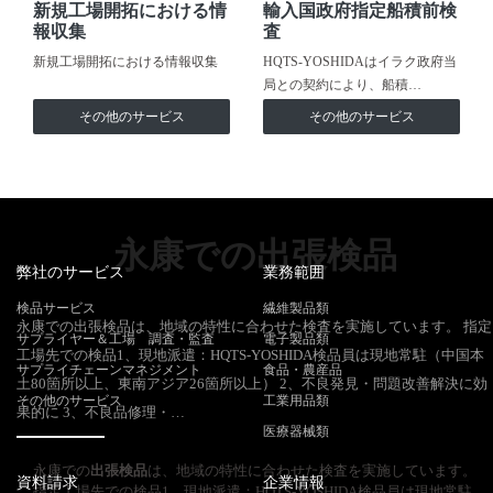
新規工場開拓における情
輸入国政府指定船積前検
報収集
査
新規工場開拓における情報収集
HQTS-YOSHIDAはイラク政府当
局との契約により、船積…
その他のサービス
その他のサービス
永康での出張検品
弊社のサービス
業務範囲
検品サービス
繊維製品類
永康での出張検品は、地域の特性に合わせた検査を実施しています。 指定
サプライヤー＆工場 調査・監査
電子製品類
工場先での検品1、現地派遣：HQTS-YOSHIDA検品員は現地常駐（中国本
サプライチェーンマネジメント
食品・農産品
土80箇所以上、東南アジア26箇所以上） 2、不良発見・問題改善解決に効
その他のサービス
工業用品類
果的に 3、不良品修理・…
医療器械類
永康での
出張検品
は、地域の特性に合わせた検査を実施しています。
資料請求
企業情報
指定工場先での検品1、現地派遣：HQTS-YOSHIDA検品員は現地常駐