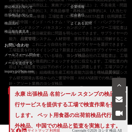
（中国本土80箇所以上、東南アジア26箇所以上） 2、不良発見・問題
持込検品お知らせ
企業情報
改善解決に効果的に 3、不良品修理・再検品に効率的に4、1人当たり
出張検品お知らせ
社会責任
の単価（manday単価）工場監査 | CSR監査 | SMETA監査 | 信用調査工
場監査中国・インド・ベトナム・マレーシア・タイ・バングラデシ
検品流れ
よくある質問
ュ・インドネシア・パキスタン・カンボジア、ミャンマー工場監査は
検品報告書見本
生産前または発注確定前に問題を明らかにできます。サプライヤーの
能力、
品質管理
システム、人材管理、運用手順を正確に理解すること
ができます。これにより自信を持ってサプライヤーを選択できます。
お問い合わせ
工場監査を行うタイミングは？新規または既存のサプライヤーとの新
メールフォーム問合せ
たなお取引を計画している場合、
ヨシダ検品
会社の工場監査は、工場
の最新の機能を徹底的にチェックするのに役立ちます。工場監査の内
メールを送信する
容は？工場監査では以下のポイントを主に調査します。工場プロフィ
inquiry.jp@hqts.com
ール（基本情報）組織構造生産工程生産能力設備と機械
品質保証
シス
テム研究開発お客様からのご要望中国・ASEAN諸国での検品・検
針・アソート業務のヨシダ検品
永康
出張検品
名前シール スタンプの
検品代
行
サービスを提供する工場で検査作業を委託
お電話でのお問い合わせ
お問い合わせ
050-5840-2657
します。 ペット用食器の出荷前検品代行と海
外検品、中国での検品と監査を実施します。
サイトマップ
利用規
Copyright ©2026
ヨシダ 検品
All