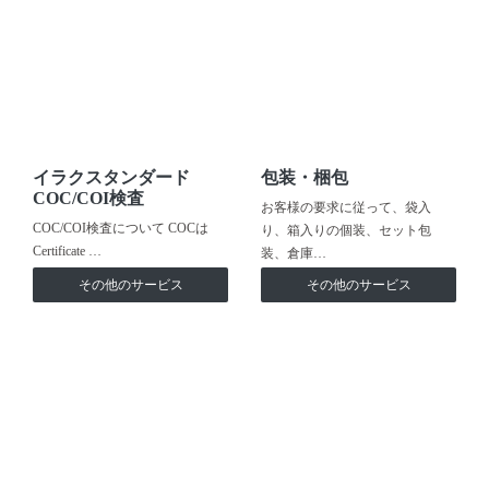
イラクスタンダード
包装・梱包
COC/COI検査
お客様の要求に従って、袋入
COC/COI検査について COCは
り、箱入りの個装、セット包
Certificate …
装、倉庫…
その他のサービス
その他のサービス