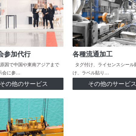
会参加代行
各種流通加工
原因で中国や東南アジアまで
タグ付け、ライセンスシール
示会に参…
け、ラベル貼り…
その他のサービス
その他のサービ