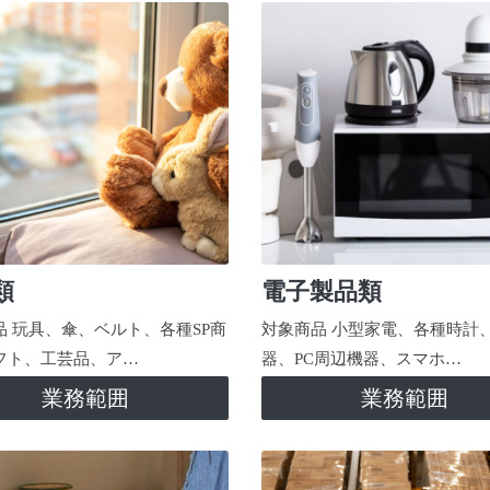
類
電子製品類
品 玩具、傘、ベルト、各種SP商
対象商品 小型家電、各種時計
フト、工芸品、ア…
器、PC周辺機器、スマホ…
業務範囲
業務範囲