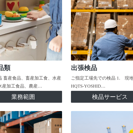
品類
出張検品
品 畜産食品、畜産加工食、水産
ご指定工場先での検品 1. 現
水産加工食品、農産…
HQTS-YOSHID…
業務範囲
検品サービス