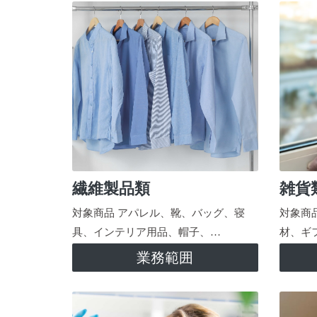
繊維製品類
雑貨
対象商品 アパレル、靴、バッグ、寝
対象商
具、インテリア用品、帽子、…
材、ギ
業務範囲