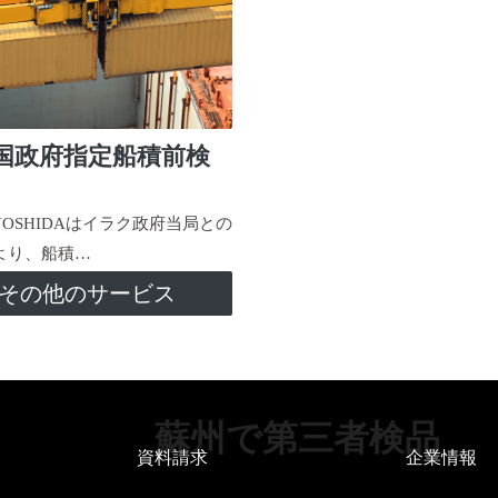
国政府指定船積前検
-YOSHIDAはイラク政府当局との
より、船積…
その他のサービス
蘇州で第三者検品
資料請求
企業情報