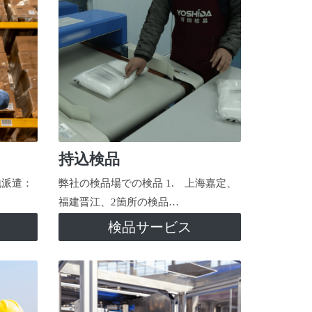
持込検品
地派遣：
弊社の検品場での検品 1. 上海嘉定、
福建晋江、2箇所の検品…
検品サービス