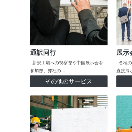
通訳同行
展示
新規工場への視察際や中国展示会を
各種の
参加際、弊社の…
直接展
その他のサービス