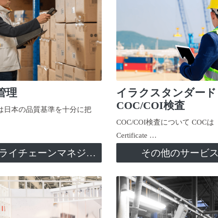
管理
イラクスタンダード
COC/COI検査
日本の品質基準を十分に把
COC/COI検査について COCは
Certificate …
サプライチェーンマネジメント
その他のサービ