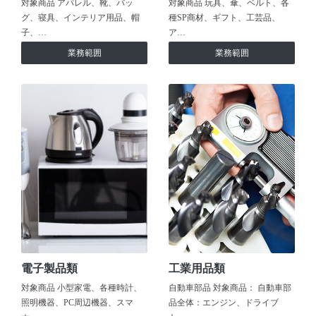
対象商品 アパレル、靴、バッ
対象商品 玩具、傘、ベルト、各
グ、寝具、インテリア用品、帽
種SP商材、ギフト、工芸品、
子、…
ア…
業務範囲
業務範囲
電子製品類
工業用品類
対象商品 小型家電、各種時計、
自動車部品 対象商品： 自動車部
照明機器、PC周辺機器、スマ
品全体：エンジン、ドライブ