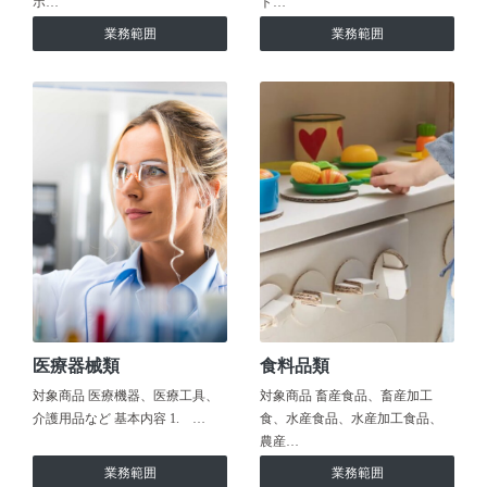
ホ…
ト…
業務範囲
業務範囲
医療器械類
食料品類
対象商品 医療機器、医療工具、
対象商品 畜産食品、畜産加工
介護用品など 基本内容 1. …
食、水産食品、水産加工食品、
農産…
業務範囲
業務範囲