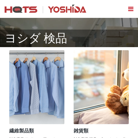
ヨシダ 検品
繊維製品類
雑貨類