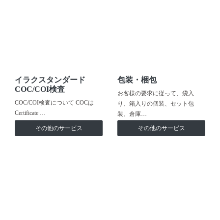
イラクスタンダード
包装・梱包
COC/COI検査
お客様の要求に従って、袋入
COC/COI検査について COCは
り、箱入りの個装、セット包
Certificate …
装、倉庫…
その他のサービス
その他のサービス