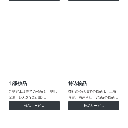
出張検品
持込検品
ご指定工場先での検品 1. 現地
弊社の検品場での検品 1. 上海
派遣：HQTS-YOSHID…
嘉定、福建晋江、2箇所の検品…
検品サービス
検品サービス