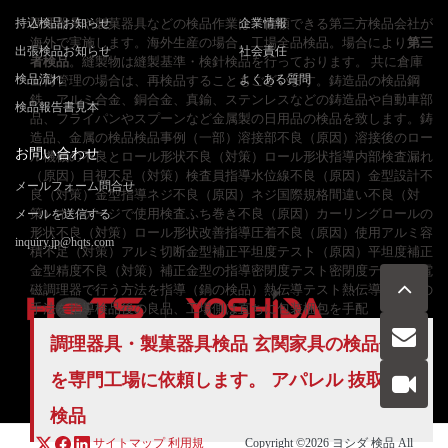
持込検品お知らせ
調理器具や製菓器具などの検品作業は、信頼できる第三方検品会社が
企業情報
海外で実施します。海外生産の場合、工場全品検品。場合により
第三
出張検品お知らせ
社会責任
者検品
。縫製物は縫製基準・検針検品を行っております。 共に倉庫
検品流れ
よくある質問
出荷管理の場合は、再検品することもございます。鋳造品の検品鋼
鉄、アルミ合金、銅合金、真鍮、ステンレスなどの鋳造品や自動車部
検品報告書見本
品、フライパンやスプーンなど金属製の日用品の検品を致します。鋳
造品、金属の検品検品事例（一部）溶接部不良（原因）溶接後のロー
お問い合わせ
ル機械の不良とロール形状不良（対策）ロール形状指導内部検査漏れ
（原因）目視不足（対策）検査員指導水位線不良（原因）金型設計不
メールフォーム問合せ
良（対策）金型指導ネジ不良（原因）ネジ国際規格間違い不良（対
策）ネジゲージで使用検査ふち巻き不良（原因）カーリングロールの
メールを送信する
形状不良（対策）ロール形状改善指導圧着不良（原因）使用アルミ容
inquiry.jp@hqts.com
積不足（対策）アルミ切断金型補正平坦度テスト（原因）平坦度補正
金型精度不良（対策）補正金型の指導密閉度テスト密閉度テストを電
磁調理器で行う方法を指導（鍋の検品）熱伝導テスト熱伝導テストの
手法を指導検品後の良品、工場側は直ちに包装梱包を手配
調理器具・製菓器具検品 玄関家具の
検品代行
お電話でのお問い合わせ
を専門工場に依頼します。 アパレル 抜取り
お問い合わせ
050-5840-2657
検品
サイトマップ
利用規
Copyright ©2026
ヨシダ 検品
All