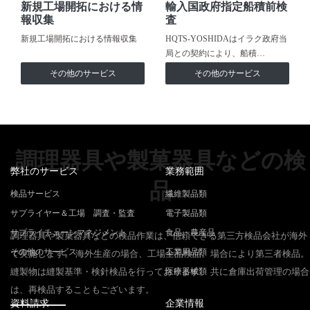
新規工場開拓における情
輸入国政府指定船積前検
報収集
査
新規工場開拓における情報収集
HQTS-YOSHIDAはイラク政府当
局との契約により、船積…
その他のサービス
その他のサービス
調理器具や製菓器具などの検
弊社のサービス
業務範囲
品
検品サービス
繊維製品類
サプライヤー＆工場 調査・監査
電子製品類
サプライチェーンマネジメント
食品・農産品
調理器具や製菓器具などの検品作業は、信頼できる第三方検品会社が海外
その他のサービス
工業用品類
で実施します。 海外生産の場合、工場全品検品。場合により第三者検品。
縫製物は縫製基準・検針検品を行っております。 共に倉庫出荷管理の場合
医療器械類
は、再検品することもございます。
資料請求
企業情報