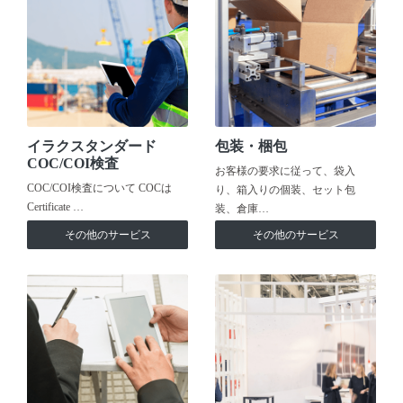
イラクスタンダード
包装・梱包
COC/COI検査
お客様の要求に従って、袋入
COC/COI検査について COCは
り、箱入りの個装、セット包
Certificate …
装、倉庫…
その他のサービス
その他のサービス