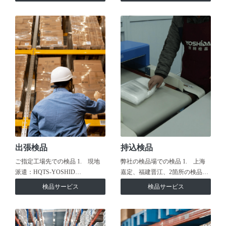
出張検品
持込検品
ご指定工場先での検品 1. 現地
弊社の検品場での検品 1. 上海
派遣：HQTS-YOSHID…
嘉定、福建晋江、2箇所の検品…
検品サービス
検品サービス