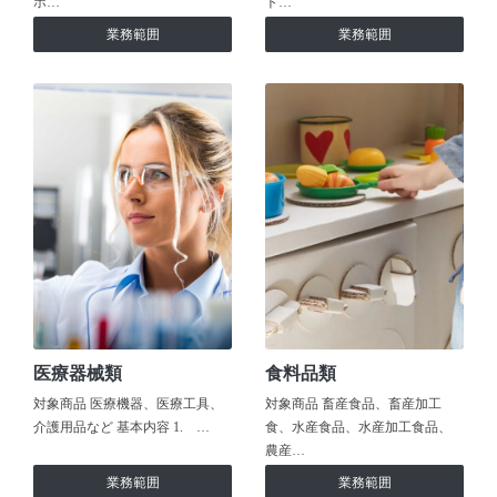
ホ…
ト…
業務範囲
業務範囲
医療器械類
食料品類
対象商品 医療機器、医療工具、
対象商品 畜産食品、畜産加工
介護用品など 基本内容 1. …
食、水産食品、水産加工食品、
農産…
業務範囲
業務範囲