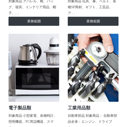
対象商品 アパレル、靴、バッ
対象商品 玩具、傘、ベルト、各
グ、寝具、インテリア用品、帽
種SP商材、ギフト、工芸品、
子、…
ア…
業務範囲
業務範囲
電子製品類
工業用品類
対象商品 小型家電、各種時計、
自動車部品 対象商品： 自動車部
照明機器、PC周辺機器、スマ
品全体：エンジン、ドライブ