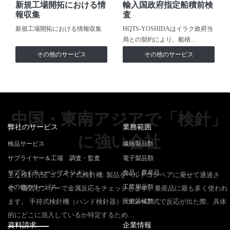
新規工場開拓における情
輸入国政府指定船積前検
報収集
査
新規工場開拓における情報収集
HQTS-YOSHIDAはイラク政府当
局との契約により、船積…
その他のサービス
その他のサービス
中国・東南アジアで「検針」
弊社のサービス
業務範囲
に強い会社
検品サービス
繊維製品類
サプライヤー＆工場 調査・監査
電子製品類
サプライチェーンマネジメント
食品・農産品
主な検針方法 コンベア式検針機: 製品をベルトコンベアに乗せて通過さ
その他のサービス
工業用品類
せ、磁気センサーで金属反応をチェックします。量産品に最も多く使われ
ます。 手持式検針機（ハンド検針器）: コンベア式で反応が出た際、具体
医療器械類
的にどこに混入しているか特定するため…
資料請求
企業情報