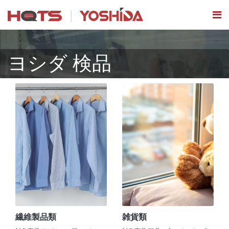
ヨシダ 検品
繊維製品類
雑貨類