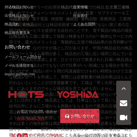
持込検品お知らせ
和楽器アクセサリーの出荷前
検品代行
企業情報
と中国での検品 監査
第三者検
品
・サプライチェーンマネジメント 検品と監査・サプライヤー＆工
出張検品お知らせ
社会責任
場
品質管理
· 電子電器 · 雑貨類 · 繊維類 · 食料品類 · 医療用品 · 工業用
検品流れ
よくある質問
品
第三者検品
会社とは検品依頼者でも生産工場でもない第三者の立
場で検品サービスを提供する会社のことです。電子製品の検品の場合
検品報告書見本
は検品員を工場に派遣して抜取り検査を行うのが一般的なサービス内
容です。最大のメリットは「客観的な立場で検品結果の合否判断がで
お問い合わせ
きる」こと…なのですが落とし穴があります。中国の検品会社の検品
員はパートタイム雇用が多く、検品先の工場に近い場所に住んでいる
メールフォーム問合せ
パート検品員を派遣します。ひとりだけで派遣された日雇い検品員は
誰に管理されるわけでもないので仕事がいい加減になる場合が非常に
メールを送信する
多いのです。検品レポート用の写真撮影だけを行い時間をかけて立派
inquiry.jp@hqts.com
な検品レポートを作成して、実際には必要数量の検品作業はほとんど
行わないということが日常茶飯事です。工場は「早く出荷したい立
場」にありますのでそんな検品員を見ても何も言いません。むしろ賄
賂やプレゼントを検品員に渡して出来るだけ検品させないで帰らせる
ように仕向けます。検品員としては、仕事はしなくて良いし、日雇い
給与以外にさらに工場からも賄賂がもらえるので最高の立場です。問
題はそんな検品員を管理している検品会社です。検品会社は当然その
お電話でのお問い合わせ
お問い合わせ
ような現場の実態を把握していますが、立派な検品レポートさえ提出
050-5840-2657
すれば多くの海外顧客は満足しますので、改善する必要もなく放置状
態です。万が一、顧客から不良品などのクレームが来た場合は「抜き
取り検査なので発見できないこともある」などの言い訳をすることも
サイトマップ
利用規
Copyright ©2026
ヨシダ 検品
All