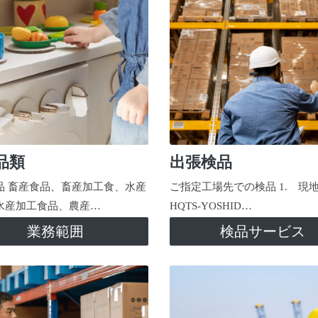
品類
出張検品
品 畜産食品、畜産加工食、水産
ご指定工場先での検品 1. 現
水産加工食品、農産…
HQTS-YOSHID…
業務範囲
検品サービス