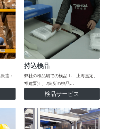
持込検品
地派遣：
弊社の検品場での検品 1. 上海嘉定、
福建晋江、2箇所の検品…
検品サービス