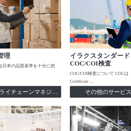
管理
イラクスタンダード
COC/COI検査
日本の品質基準を十分に把
COC/COI検査について COCは
Certificate …
サプライチェーンマネジメント
その他のサービ