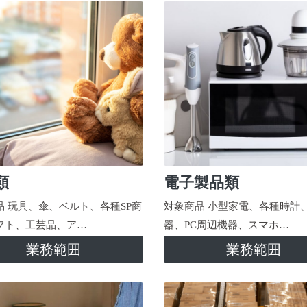
類
電子製品類
品 玩具、傘、ベルト、各種SP商
対象商品 小型家電、各種時計
フト、工芸品、ア…
器、PC周辺機器、スマホ…
業務範囲
業務範囲