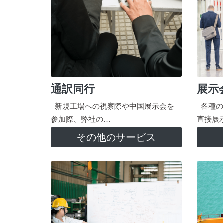
通訳同行
展示
新規工場への視察際や中国展示会を
各種の
参加際、弊社の…
直接展
その他のサービス