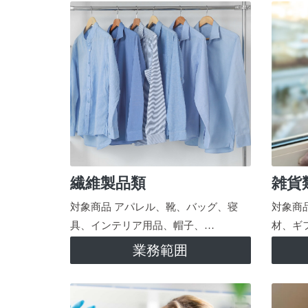
繊維製品類
雑貨
対象商品 アパレル、靴、バッグ、寝
対象商
具、インテリア用品、帽子、…
材、ギ
業務範囲