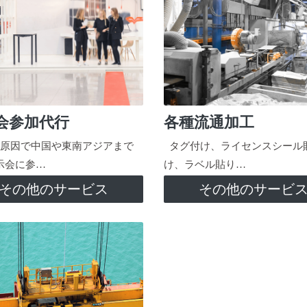
会参加代行
各種流通加工
原因で中国や東南アジアまで
タグ付け、ライセンスシール
示会に参…
け、ラベル貼り…
その他のサービス
その他のサービ