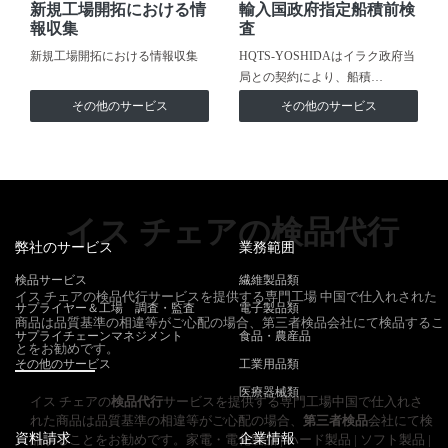
新規工場開拓における情
輸入国政府指定船積前検
報収集
査
新規工場開拓における情報収集
HQTS-YOSHIDAはイラク政府当
局との契約により、船積…
その他のサービス
その他のサービス
イス チェアの検品代行
弊社のサービス
業務範囲
検品サービス
繊維製品類
イス チェアの検品代行サービスを提供する専門工場 中国で仕入れされた
サプライヤー＆工場 調査・監査
電子製品類
商品は品質基準の相違等がご心配の場合、第三者検品会社にて検品するこ
サプライチェーンマネジメント
食品・農産品
とをお勧めです。
その他のサービス
工業用品類
医療器械類
イス チェアの
検品代行
サービスを提供する専門工場中国で仕入れさ
れた商品は品質基準の相違等がご心配の場合、
第三者検品
会社にて検
資料請求
企業情報
品することをお勧めです。家電・電化製品 | ハード製品 | ソフト製品 |