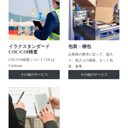
イラクスタンダード
包装・梱包
COC/COI検査
お客様の要求に従って、袋入
COC/COI検査について COCは
り、箱入りの個装、セット包
Certificate …
装、倉庫…
その他のサービス
その他のサービス