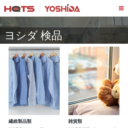
ヨシダ 検品
繊維製品類
雑貨類