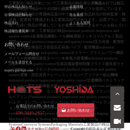
工業製品 | 検品対象について工業製品の検品
ヨシダ検品
会社では幅広
持込検品お知らせ
企業情報
い工業製品へ検品やラボ試験の
品質管理
サービスを提供しています。
ヨシダ検品
会社の専属検品員の中でも、工業製品担当の技術監督・検
出張検品お知らせ
社会責任
品員・監査員で構成される工業製品部門があります。品質プラン、図
検品流れ
よくある質問
面、仕様に商品が準拠しているか厳密に確認できるチームを組んでい
ます。検品対象｜工業製品の検品industrial products inspection and
検品報告書見本
quality control金属製品鋼製レール鋼板亜鉛メッキコイルアルミ製品
鋼管industrial products inspection and quality control圧力容器・配管貯
お問い合わせ
蔵タンク熱交換器圧力容器反応容器パイプ・配管機器industrial
products inspection and quality controlボイラー・プライムパワー機器
メールフォーム問合せ
ボイラー内燃機関蒸気ターバン水車風力発電機industrial products
メールを送信する
inspection and quality control生産設備旋盤研削盤フライス盤生産ライ
ンCNCマシニングセンタindustrial products inspection and quality
inquiry.jp@hqts.com
control運搬・固定器具クレーンニットコンベアリフター鉱山機械
industrial products inspection and quality control交通機関バストラック
ゴルフカー電気自動車観光車industrial products inspection and quality
controlスペアパーツ・コンポーネントギアシャフトフランジシャック
ルベアリングindustrial products inspection and quality controlポンプ・
バルブ・コンプレッサーポンプバルブコンプレッサートランスミッシ
お電話でのお問い合わせ
ョン真空機器industrial products inspection and quality
お問い合わせ
050-5840-2657
controlPackaging Equipment & MaterialsAutomatic Packaging
MachinesFilling & Sealing MachinesLabeling & Coding
SystemsConveyor SystemsPackaging Materials工業製品の検品項目ヨシ
サイトマップ
利用規
Copyright ©2026
ヨシダ 検品
All
ダ検品会社の工業製品の検品には以下の検査項目が含まれています。