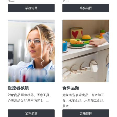
ホ…
ト…
業務範囲
業務範囲
医療器械類
食料品類
対象商品 医療機器、医療工具、
対象商品 畜産食品、畜産加工
介護用品など 基本内容 1. …
食、水産食品、水産加工食品、
農産…
業務範囲
業務範囲