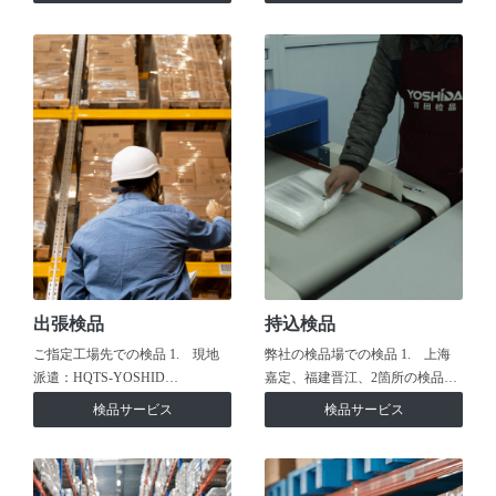
出張検品
持込検品
ご指定工場先での検品 1. 現地
弊社の検品場での検品 1. 上海
派遣：HQTS-YOSHID…
嘉定、福建晋江、2箇所の検品…
検品サービス
検品サービス