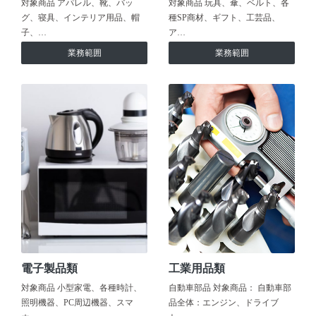
対象商品 アパレル、靴、バッ
対象商品 玩具、傘、ベルト、各
グ、寝具、インテリア用品、帽
種SP商材、ギフト、工芸品、
子、…
ア…
業務範囲
業務範囲
電子製品類
工業用品類
対象商品 小型家電、各種時計、
自動車部品 対象商品： 自動車部
照明機器、PC周辺機器、スマ
品全体：エンジン、ドライブ