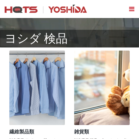
ヨシダ 検品
繊維製品類
雑貨類