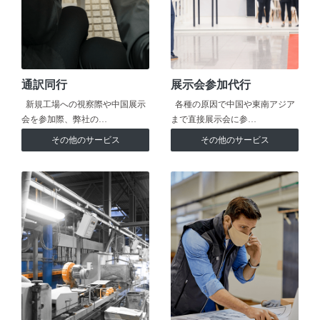
通訳同行
展示会参加代行
新規工場への視察際や中国展示
各種の原因で中国や東南アジア
会を参加際、弊社の…
まで直接展示会に参…
その他のサービス
その他のサービス