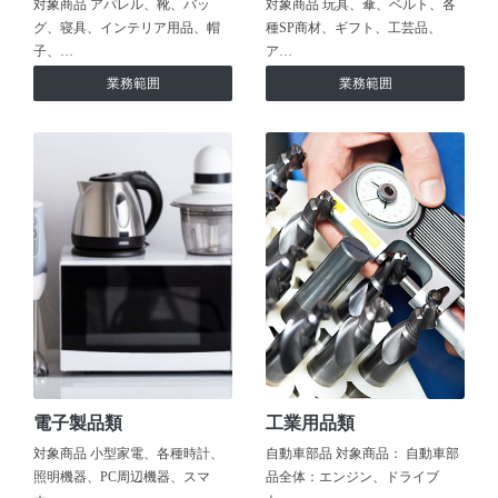
対象商品 アパレル、靴、バッ
対象商品 玩具、傘、ベルト、各
グ、寝具、インテリア用品、帽
種SP商材、ギフト、工芸品、
子、…
ア…
業務範囲
業務範囲
電子製品類
工業用品類
対象商品 小型家電、各種時計、
自動車部品 対象商品： 自動車部
照明機器、PC周辺機器、スマ
品全体：エンジン、ドライブ