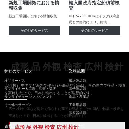
新規工場開拓における情
輸入国政府指定船積前検
報収集
査
新規工場開拓における情報収集
HQTS-YOSHIDAはイラク政府当
局との契約により、船積…
その他のサービス
その他のサービス
成形 品 外観 検査 広州 検針
弊社のサービス
業務範囲
検品サービス
繊維製品類
広州 検針 中国など海外で作られた商品や部品は、その国内で検品・検査
サプライヤー＆工場 調査・監査
電子製品類
を実施した上で、日本に輸出することが理想的です。
サプライチェーンマネジメント
食品・農産品
その他のサービス
工業用品類
広州 検針中国など海外で作られた商品や部品は、その国内で検品・検査を
医療器械類
実施した上で、日本に輸出することが理想的です。
資料請求
企業情報
成形 品 外観 検査 広州 検針