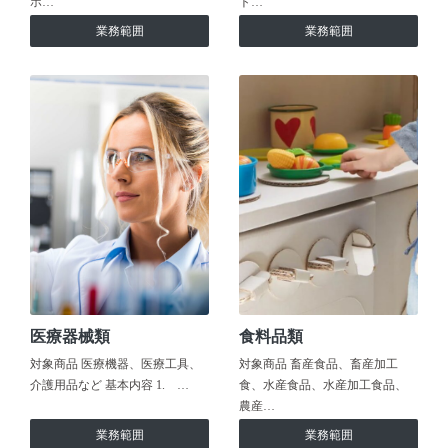
ホ…
ト…
業務範囲
業務範囲
医療器械類
食料品類
対象商品 医療機器、医療工具、
対象商品 畜産食品、畜産加工
介護用品など 基本内容 1. …
食、水産食品、水産加工食品、
農産…
業務範囲
業務範囲