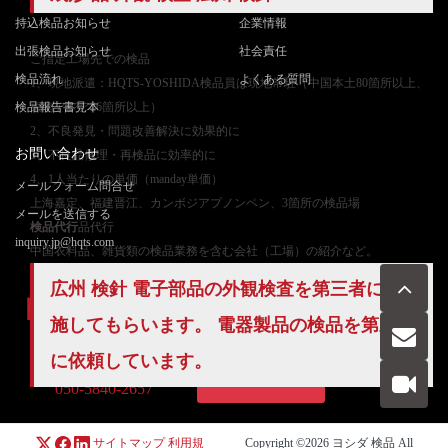
持込検品お知らせ
企業情報
出張検品お知らせ
社会責任
ご
指定工場先での検品
検品流れ
よくある質問
1、現地派遣：HQTS-YOSHIDA検品員は現地常駐（中国本土80箇所以上、
検品報告書見本
東南アジア26箇所以上）
2、不良発見・問題改善解決に効果的に
お問い合わせ
3、不良品修理・再検品に効率的に
4、1人当たりの単価（manday単価）
メールフォーム問合せ
上海嘉定、福建晋江、カンボジアプノンペン、3箇所の検品場
メールを送信する
検品代行
品代行
inquiry.jp@hqts.com
中国衣料品、雑貨類の検品業務を含む会社（工場）の紹介など。
広州 検針 電子部品の外観検査を第三者に実
施してもらいます。 電器製品の検品を第三者
に依頼しています。
お電話でのお問い合わせ
お問い合わせ
050-5840-2657
サイトマップ
利用規
Copyright ©2026
ヨシダ 検品
All