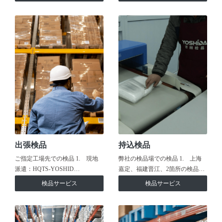
出張検品
持込検品
ご指定工場先での検品 1. 現地
弊社の検品場での検品 1. 上海
派遣：HQTS-YOSHID…
嘉定、福建晋江、2箇所の検品…
検品サービス
検品サービス