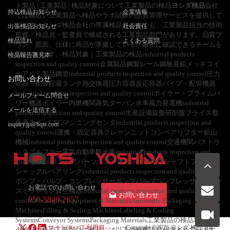
ト製品 | 工業製品 | 検品対象について工業製品の検品
ヨシダ検品
会社
持込検品お知らせ
企業情報
では幅広い工業製品へ検品やラボ試験の品質管理サービスを提供して
います。ヨシダ検品会社の専属検品員の中でも、工業製品担当の技術
出張検品お知らせ
社会責任
監督・検品員・監査員で構成される工業製品部門があります。品質プ
検品流れ
よくある質問
ラン、図面、仕様に商品が準拠しているか厳密に確認できるチームを
組んでいます。検品対象｜工業製品の検品industrial products
検品報告書見本
inspection and quality control金属製品鋼製レール鋼板亜鉛メッキコイ
ルアルミ製品鋼管industrial products inspection and quality control圧力
お問い合わせ
容器・配管貯蔵タンク熱交換器圧力容器反応容器パイプ・配管機器
industrial products inspection and quality controlボイラー・プライムパ
メールフォーム問合せ
ワー機器ボイラー内燃機関蒸気ターバン水車風力発電機industrial
メールを送信する
products inspection and quality control生産設備旋盤研削盤フライス盤
生産ラインCNCマシニングセンタindustrial products inspection and
inquiry.jp@hqts.com
quality control運搬・固定器具クレーンニットコンベアリフター鉱山
機械industrial products inspection and quality control交通機関バストラ
ックゴルフカー電気自動車観光車industrial products inspection and
quality controlスペアパーツ・コンポーネントギアシャフトフランジ
シャックルベアリングindustrial products inspection and quality control
ポンプ・バルブ・コンプレッサーポンプバルブコンプレッサートラン
お電話でのお問い合わせ
スミッション真空機器industrial products inspection and quality
お問い合わせ
050-5840-2657
controlPackaging Equipment & MaterialsAutomatic Packaging
MachinesFilling & Sealing MachinesLabeling & Coding
SystemsConveyor SystemsPackaging Materials工業製品の検品項目ヨシ
サイトマップ
利用規
Copyright ©2026
ヨシダ 検品
All
ダ検品会社の工業製品の検品には以下の検査項目が含まれています。