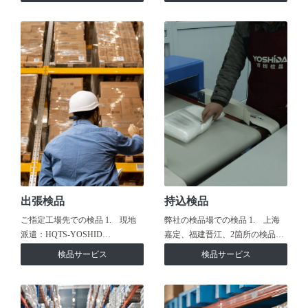
出張検品
持込検品
ご指定工場先での検品 1. 現地
弊社の検品場での検品 1. 上海
派遣：HQTS-YOSHID…
嘉定、福建晋江、2箇所の検品…
検品サービス
検品サービス