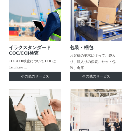
イラクスタンダード
包装・梱包
COC/COI検査
お客様の要求に従って、袋入
COC/COI検査について COCは
り、箱入りの個装、セット包
Certificate …
装、倉庫…
その他のサービス
その他のサービス