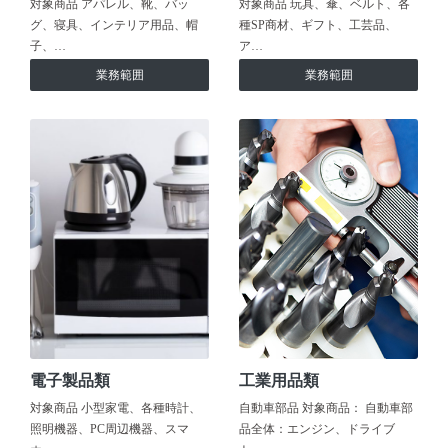
対象商品 アパレル、靴、バッ
対象商品 玩具、傘、ベルト、各
グ、寝具、インテリア用品、帽
種SP商材、ギフト、工芸品、
子、…
ア…
業務範囲
業務範囲
電子製品類
工業用品類
対象商品 小型家電、各種時計、
自動車部品 対象商品： 自動車部
照明機器、PC周辺機器、スマ
品全体：エンジン、ドライブ