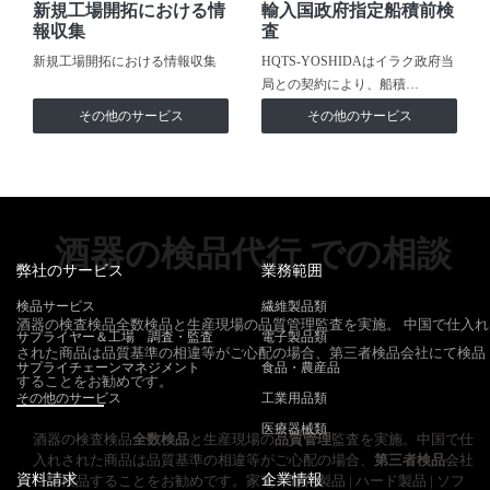
新規工場開拓における情
輸入国政府指定船積前検
報収集
査
新規工場開拓における情報収集
HQTS-YOSHIDAはイラク政府当
局との契約により、船積…
その他のサービス
その他のサービス
酒器の検品代行 での相談
弊社のサービス
業務範囲
検品サービス
繊維製品類
酒器の検査検品全数検品と生産現場の品質管理監査を実施。 中国で仕入れ
サプライヤー＆工場 調査・監査
電子製品類
された商品は品質基準の相違等がご心配の場合、第三者検品会社にて検品
サプライチェーンマネジメント
食品・農産品
することをお勧めです。
その他のサービス
工業用品類
医療器械類
酒器の検査検品
全数検品
と生産現場の
品質管理
監査を実施。中国で仕
入れされた商品は品質基準の相違等がご心配の場合、
第三者検品
会社
資料請求
企業情報
にて検品することをお勧めです。家電・電化製品 | ハード製品 | ソフ