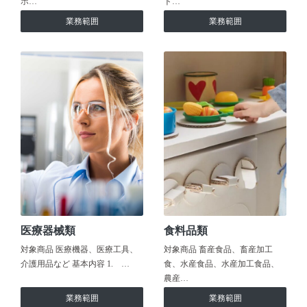
ホ…
ト…
業務範囲
業務範囲
医療器械類
食料品類
対象商品 医療機器、医療工具、
対象商品 畜産食品、畜産加工
介護用品など 基本内容 1. …
食、水産食品、水産加工食品、
農産…
業務範囲
業務範囲