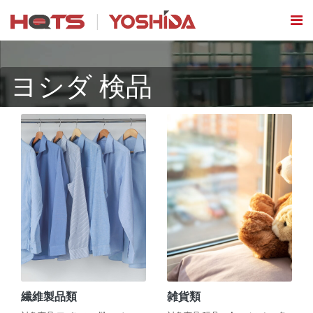
ヨシダ 検品
繊維製品類
雑貨類