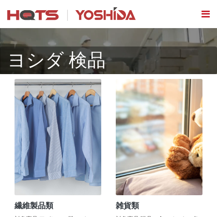
ヨシダ 検品
繊維製品類
雑貨類