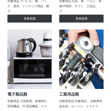
対象商品 アパレル、靴、バッ
対象商品 玩具、傘、ベルト、各
グ、寝具、インテリア用品、帽
種SP商材、ギフト、工芸品、
子、…
ア…
業務範囲
業務範囲
電子製品類
工業用品類
対象商品 小型家電、各種時計、
自動車部品 対象商品： 自動車部
照明機器、PC周辺機器、スマ
品全体：エンジン、ドライブ