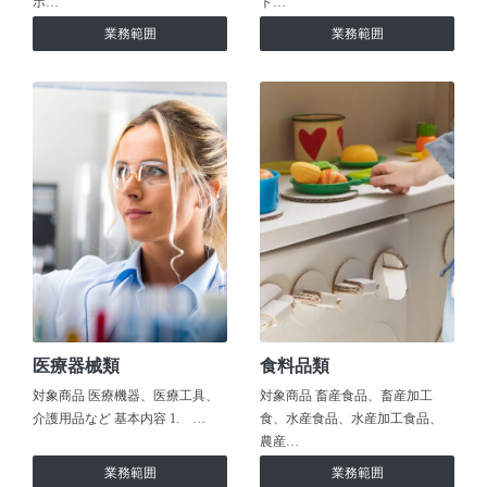
ホ…
ト…
業務範囲
業務範囲
医療器械類
食料品類
対象商品 医療機器、医療工具、
対象商品 畜産食品、畜産加工
介護用品など 基本内容 1. …
食、水産食品、水産加工食品、
農産…
業務範囲
業務範囲