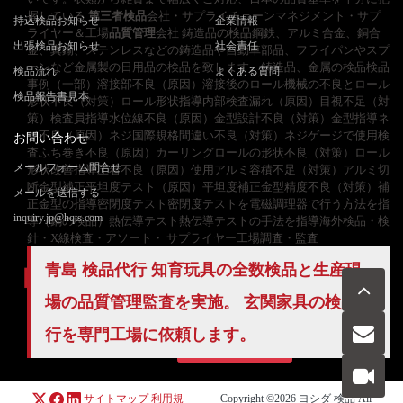
握している
第三者検品
会社・サプライチェーンマネジメント・サプ
持込検品お知らせ
企業情報
ライヤー＆工場
品質管理
会社 鋳造品の検品鋼鉄、アルミ合金、銅合
出張検品お知らせ
社会責任
金、真鍮、ステンレスなどの鋳造品や自動車部品、フライパンやスプ
ーンなど金属製の日用品の検品を致します。鋳造品、金属の検品検品
検品流れ
よくある質問
事例（一部）溶接部不良（原因）溶接後のロール機械の不良とロール
検品報告書見本
形状不良（対策）ロール形状指導内部検査漏れ（原因）目視不足（対
策）検査員指導水位線不良（原因）金型設計不良（対策）金型指導ネ
ジ不良（原因）ネジ国際規格間違い不良（対策）ネジゲージで使用検
お問い合わせ
査ふち巻き不良（原因）カーリングロールの形状不良（対策）ロール
メールフォーム問合せ
形状改善指導圧着不良（原因）使用アルミ容積不足（対策）アルミ切
断金型補正平坦度テスト（原因）平坦度補正金型精度不良（対策）補
メールを送信する
正金型の指導密閉度テスト密閉度テストを電磁調理器で行う方法を指
inquiry.jp@hqts.com
導（鍋の検品）熱伝導テスト熱伝導テストの手法を指導海外検品・検
針・X線検査・アソート・ サプライヤー工場調査・監査
青島 検品代行 知育玩具の
全数検品
と生産現
場の
品質管理
監査を実施。 玄関家具の検品代
お電話でのお問い合わせ
行を専門工場に依頼します。
お問い合わせ
050-5840-2657
サイトマップ
利用規
Copyright ©2026
ヨシダ 検品
All