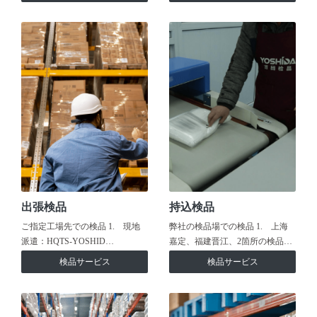
出張検品
持込検品
ご指定工場先での検品 1. 現地
弊社の検品場での検品 1. 上海
派遣：HQTS-YOSHID…
嘉定、福建晋江、2箇所の検品…
検品サービス
検品サービス