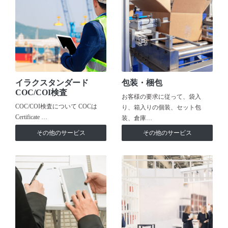
イラクスタンダード
包装・梱包
COC/COI検査
お客様の要求に従って、袋入
COC/COI検査について COCは
り、箱入りの個装、セット包
Certificate …
装、倉庫…
その他のサービス
その他のサービス