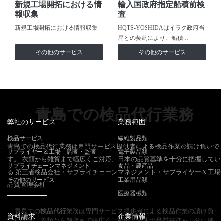
新規工場開拓における情
輸入国政府指定船積前検
報収集
査
新規工場開拓における情報収集
HQTS-YOSHIDAはイラク政府当
局との契約により、船積…
その他のサービス
その他のサービス
青島での検品代行業務
弊社のサービス
業務範囲
検品サービス
繊維製品類
青島での検品代行業務は専門サービス提供者による検品作業の請け負いで
サプライヤー＆工場 調査・監査
電子製品類
す。 衣類から雑貨まで幅広くご対応、日本の品質基準を十分に把握してい
サプライチェーンマネジメント
食品・農産品
る 第三者検品会社・サプライチェーンマネジメント・サプライヤー＆工場
その他のサービス
工業用品類
品質管理会社
医療器械類
青島での
検品代行
業務は専門サービス提供者による検品作業の請け負
資料請求
企業情報
いです。衣類から雑貨まで幅広くご対応、日本の品質基準を十分に把