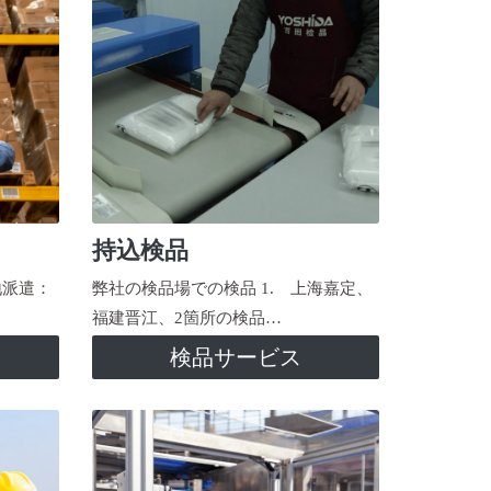
持込検品
地派遣：
弊社の検品場での検品 1. 上海嘉定、
福建晋江、2箇所の検品…
検品サービス