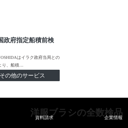
国政府指定船積前検
-YOSHIDAはイラク政府当局との
より、船積…
その他のサービス
洋服ブラシの全数検品
資料請求
企業情報