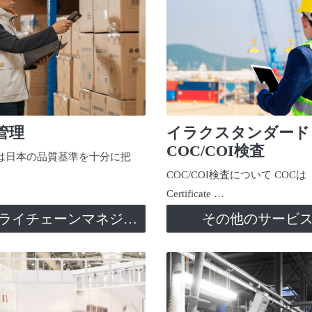
管理
イラクスタンダード
COC/COI検査
日本の品質基準を十分に把
COC/COI検査について COCは
Certificate …
サプライチェーンマネジメント
その他のサービ