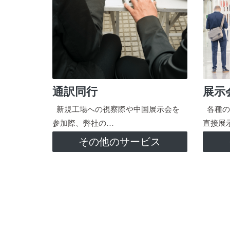
通訳同行
展示
新規工場への視察際や中国展示会を
各種の
参加際、弊社の…
直接展
その他のサービス