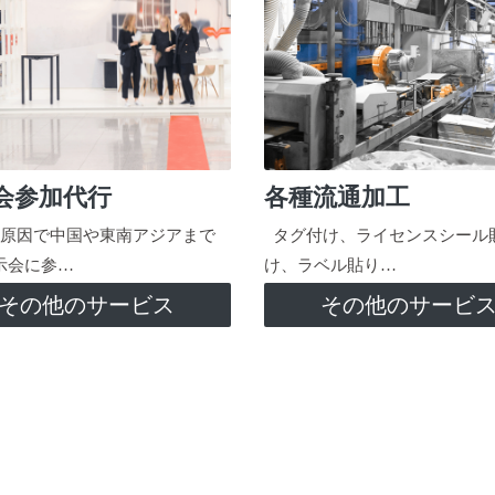
会参加代行
各種流通加工
原因で中国や東南アジアまで
タグ付け、ライセンスシール
示会に参…
け、ラベル貼り…
その他のサービス
その他のサービ