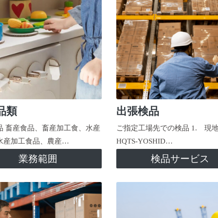
品類
出張検品
品 畜産食品、畜産加工食、水産
ご指定工場先での検品 1. 現
水産加工食品、農産…
HQTS-YOSHID…
業務範囲
検品サービス