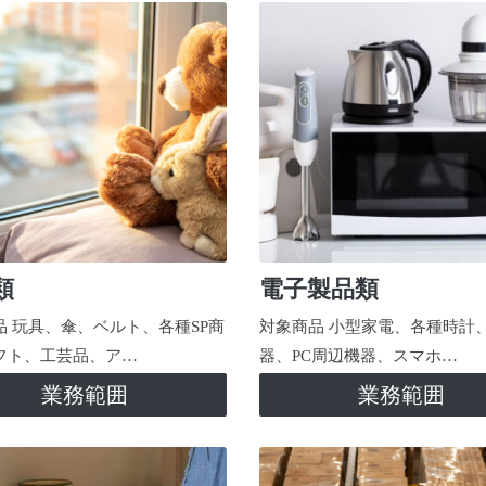
類
電子製品類
品 玩具、傘、ベルト、各種SP商
対象商品 小型家電、各種時計
フト、工芸品、ア…
器、PC周辺機器、スマホ…
業務範囲
業務範囲