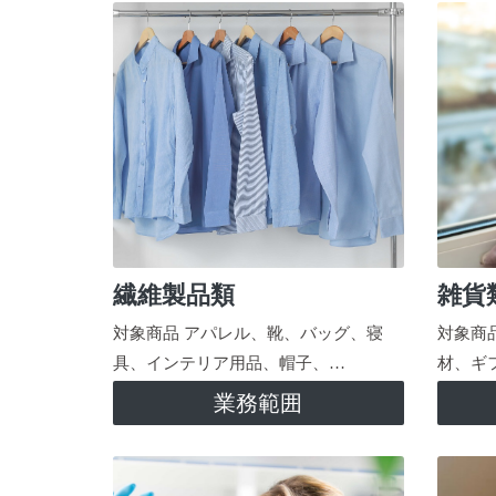
繊維製品類
雑貨
対象商品 アパレル、靴、バッグ、寝
対象商
具、インテリア用品、帽子、…
材、ギ
業務範囲