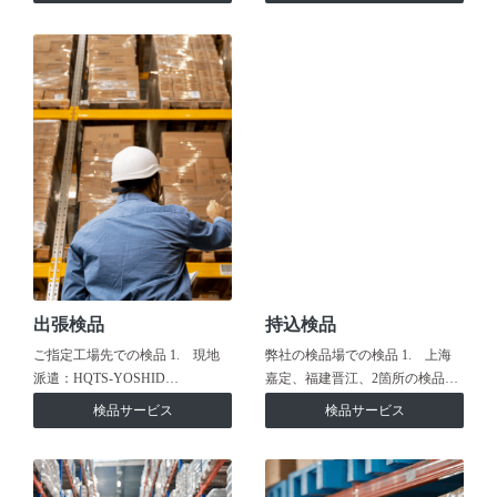
出張検品
持込検品
ご指定工場先での検品 1. 現地
弊社の検品場での検品 1. 上海
派遣：HQTS-YOSHID…
嘉定、福建晋江、2箇所の検品…
検品サービス
検品サービス