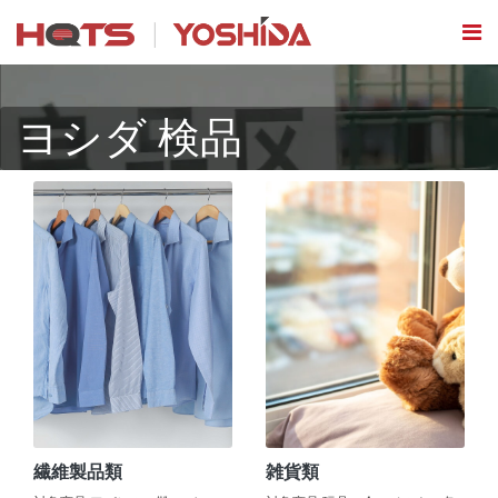
ヨシダ 検品
繊維製品類
雑貨類