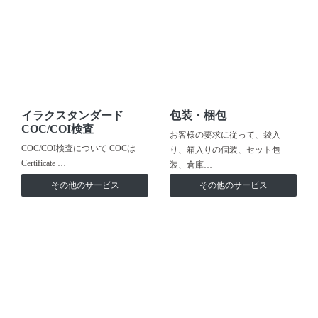
イラクスタンダード
包装・梱包
COC/COI検査
お客様の要求に従って、袋入
COC/COI検査について COCは
り、箱入りの個装、セット包
Certificate …
装、倉庫…
その他のサービス
その他のサービス