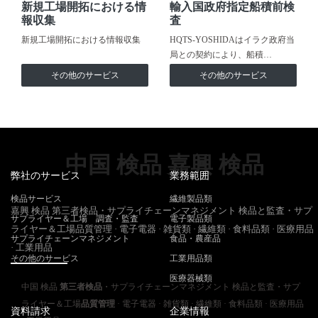
新規工場開拓における情
輸入国政府指定船積前検
報収集
査
新規工場開拓における情報収集
HQTS-YOSHIDAはイラク政府当
局との契約により、船積…
その他のサービス
その他のサービス
中国 検品 嘉興 検品
弊社のサービス
業務範囲
検品サービス
繊維製品類
嘉興 検品 第三者検品・サプライチェーンマネジメント 検品と監査・サプ
サプライヤー＆工場 調査・監査
電子製品類
ライヤー＆工場品質管理 · 電子電器 · 雑貨類 · 繊維類 · 食料品類 · 医療用品
サプライチェーンマネジメント
食品・農産品
· 工業用品
その他のサービス
工業用品類
医療器械類
中国 検品
第三者検品
・サプライチェーンマネジメント 検品と監査・サプ
ライヤー＆工場
品質管理
· 電子電器 · 雑貨類 · 繊維類 · 食料品類 · 医療用品
資料請求
企業情報