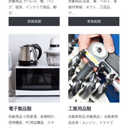
対象商品 アパレル、靴、バッ
対象商品 玩具、傘、ベルト、各
グ、寝具、インテリア用品、帽
種SP商材、ギフト、工芸品、
子、…
ア…
業務範囲
業務範囲
電子製品類
工業用品類
対象商品 小型家電、各種時計、
自動車部品 対象商品： 自動車部
照明機器、PC周辺機器、スマ
品全体：エンジン、ドライブ