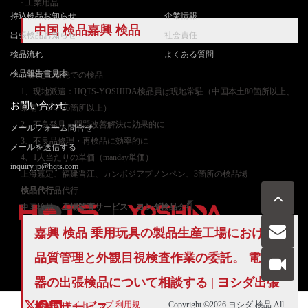
· 工業用品
持込検品お知らせ
企業情報
中国 検品嘉興 検品
出張検品お知らせ
社会責任
検品流れ
よくある質問
検品報告書見本
ご
指定工場先での検品
1、現地派遣：HQTS-YOSHIDA検品員は現地常駐（中国本土80箇所以上、
お問い合わせ
東南アジア26箇所以上）
2、不良発見・問題改善解決に効果的に
メールフォーム問合せ
3、不良品修理・再検品に効率的に
メールを送信する
4、1人当たりの単価（manday単価）
inquiry.jp@hqts.com
上海嘉定、福建晋江、カンボジアプノンペン、3箇所の検品場
検品代行
品代行
中国検品・
工場監査サービス
–
ヨシダ検品
会社
嘉興 検品 乗用玩具の製品生産工場における
お電話でのお問い合わせ
品質管理
と外観目視検査作業の委託。 電子電
お問い合わせ
050-5840-2657
器の
出張検品
について相談する | ヨシダ
出張
サイトマップ
利用規
Copyright ©2026
ヨシダ 検品
All
検品
サービス