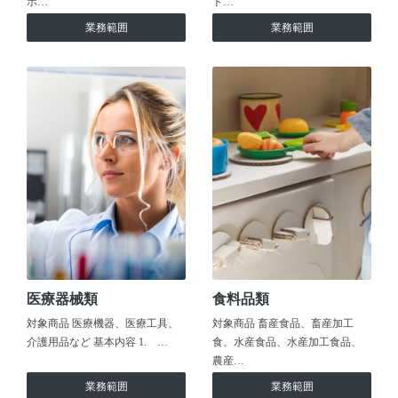
ホ…
ト…
業務範囲
業務範囲
医療器械類
食料品類
対象商品 医療機器、医療工具、
対象商品 畜産食品、畜産加工
介護用品など 基本内容 1. …
食、水産食品、水産加工食品、
農産…
業務範囲
業務範囲