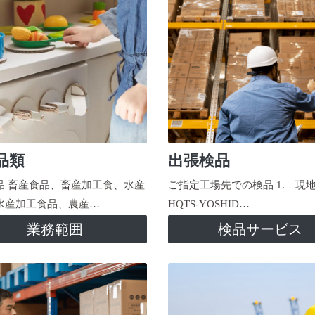
品類
出張検品
品 畜産食品、畜産加工食、水産
ご指定工場先での検品 1. 現
水産加工食品、農産…
HQTS-YOSHID…
業務範囲
検品サービス