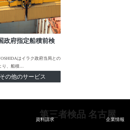
国政府指定船積前検
-YOSHIDAはイラク政府当局との
より、船積…
その他のサービス
第三者検品 名古屋
資料請求
企業情報