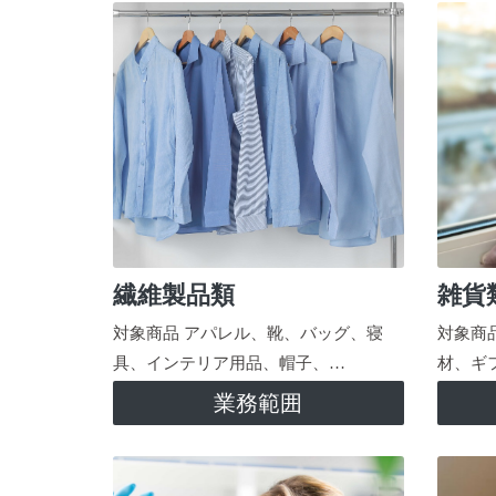
繊維製品類
雑貨
対象商品 アパレル、靴、バッグ、寝
対象商
具、インテリア用品、帽子、…
材、ギ
業務範囲