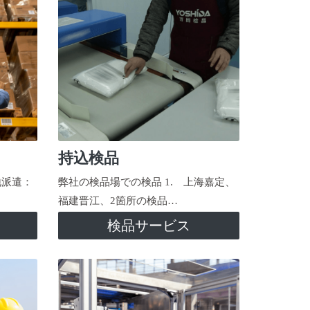
持込検品
地派遣：
弊社の検品場での検品 1. 上海嘉定、
福建晋江、2箇所の検品…
検品サービス