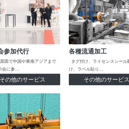
会参加代行
各種流通加工
原因で中国や東南アジアまで
タグ付け、ライセンスシール
示会に参…
け、ラベル貼り…
その他のサービス
その他のサービ