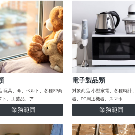
類
電子製品類
品 玩具、傘、ベルト、各種SP商
対象商品 小型家電、各種時計
フト、工芸品、ア…
器、PC周辺機器、スマホ…
業務範囲
業務範囲