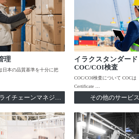
管理
イラクスタンダード
COC/COI検査
日本の品質基準を十分に把
COC/COI検査について COCは
Certificate …
サプライチェーンマネジメント
その他のサービ