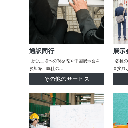
通訳同行
展示
新規工場への視察際や中国展示会を
各種の
参加際、弊社の…
直接展
その他のサービス