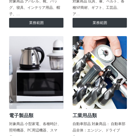
対象商品 アパレル、靴、バッ
対象商品 玩具、傘、ベルト、各
グ、寝具、インテリア用品、帽
種SP商材、ギフト、工芸品、
子、…
ア…
業務範囲
業務範囲
電子製品類
工業用品類
対象商品 小型家電、各種時計、
自動車部品 対象商品： 自動車部
照明機器、PC周辺機器、スマ
品全体：エンジン、ドライブ