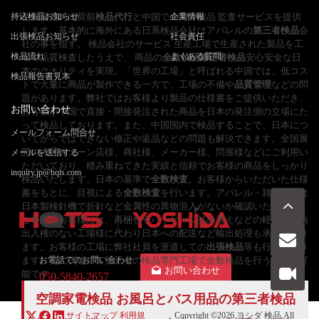
持込検品お知らせ
空調家電の出荷前
検品代行
と中国での海外検品 監査サービスを提供
企業情報
します。基本的に海外にある日系検品会社はアパレルの
第三者検品
会
出張検品お知らせ
社会責任
社の事を指す。 検品会社のサービス 生産工場で生産された製品を工
検品流れ
よくある質問
場で品質検査したうえで、 商品の
全数検品
第三者検品
安心安全な日
本のクオリティを実現。「世界の工場」と呼ばれる中国では、低コス
検品報告書見本
トで大量に商品が製作できる一方で、工場の不備や
品質管理
などの問
題があります。弊社ではお客様より製品の仕様書をご提供いただき、
お問い合わせ
お客様が中国で直接・間接発注された商品を日本の発注側の立場にた
って検品しております。また、中国国内で検品することで、日本につ
メールフォーム問合せ
いてからではできない修正や返品などの問題も解決できます。全国展
開の大手チェーン店様、商社様、メーカー様、問屋様などにご利用い
メールを送信する
ただいており、積み重ねてきた実績と信頼でお客様の商品をしっかり
inquiry.jp@hqts.com
検品いたします。日本の基準で
全数検査
。お客様からいただいた仕様
書をもとに、目視による
全数検査
を行います。アパレル・雑貨製品は
日本製検針機で折針など金属性の異物混入がないか確認いたします。
ご希望のお客様には、再梱包やパッケージ詰め替えなどの軽作業、輸
出入権のない工場様に代わり日本への配送など輸出処理も承っており
ます。お客様の工場に弊社社員を派遣しての
出張検品
等も行っており
ます。更に現地にて第三者の検品専門工場で全数検品を行うことが可
お電話でのお問い合わせ
お問い合わせ
能です
050-5840-2657
空調家電検品 お風呂とバス用品の第三者検品
サイトマップ
利用規
Copyright ©2026
ヨシダ 検品
All