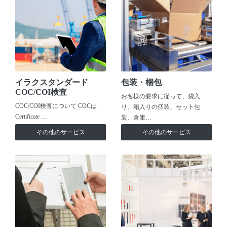
イラクスタンダード
包装・梱包
COC/COI検査
お客様の要求に従って、袋入
COC/COI検査について COCは
り、箱入りの個装、セット包
Certificate …
装、倉庫…
その他のサービス
その他のサービス