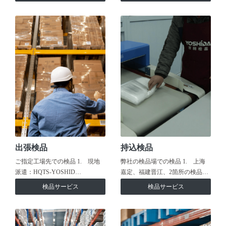
出張検品
持込検品
ご指定工場先での検品 1. 現地
弊社の検品場での検品 1. 上海
派遣：HQTS-YOSHID…
嘉定、福建晋江、2箇所の検品…
検品サービス
検品サービス