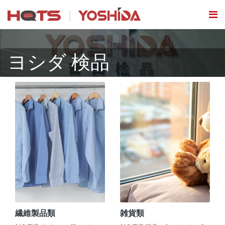
ヨシダ 検品
繊維製品類
雑貨類