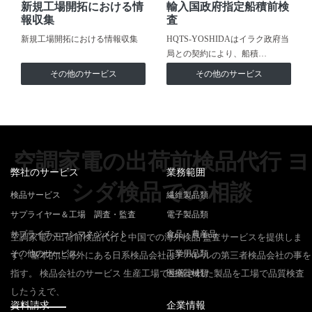
新規工場開拓における情
輸入国政府指定船積前検
報収集
査
新規工場開拓における情報収集
HQTS-YOSHIDAはイラク政府当
局との契約により、船積…
その他のサービス
その他のサービス
空調家電の出荷前検品代行 ヨ
弊社のサービス
業務範囲
シダ検品での相談
検品サービス
繊維製品類
サプライヤー＆工場 調査・監査
電子製品類
サプライチェーンマネジメント
食品・農産品
空調家電の出荷前検品代行と中国での海外検品 監査サービスを提供しま
その他のサービス
工業用品類
す。 基本的に海外にある日系検品会社はアパレルの第三者検品会社の事を
指す。 検品会社のサービス 生産工場で生産された製品を工場で品質検査
医療器械類
したうえで、
資料請求
企業情報