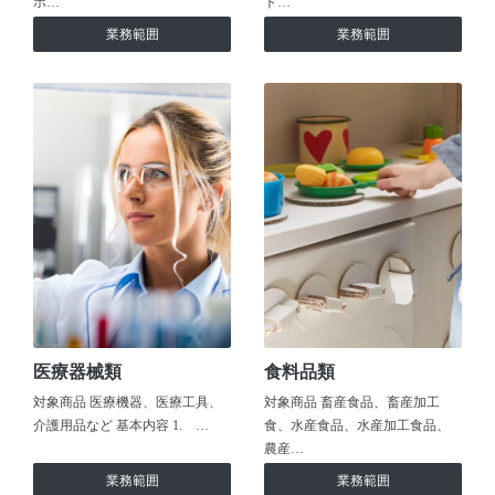
ホ…
ト…
業務範囲
業務範囲
医療器械類
食料品類
対象商品 医療機器、医療工具、
対象商品 畜産食品、畜産加工
介護用品など 基本内容 1. …
食、水産食品、水産加工食品、
農産…
業務範囲
業務範囲