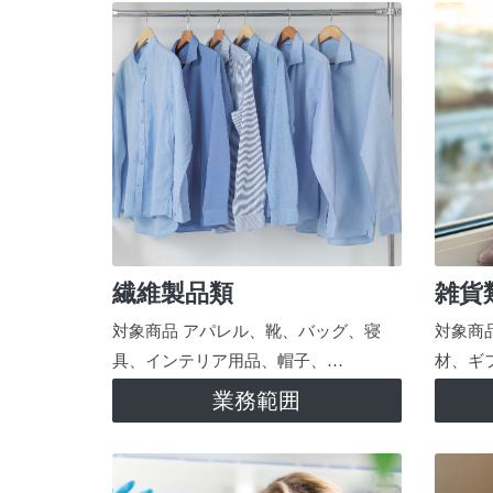
繊維製品類
雑貨
対象商品 アパレル、靴、バッグ、寝
対象商
具、インテリア用品、帽子、…
材、ギ
業務範囲