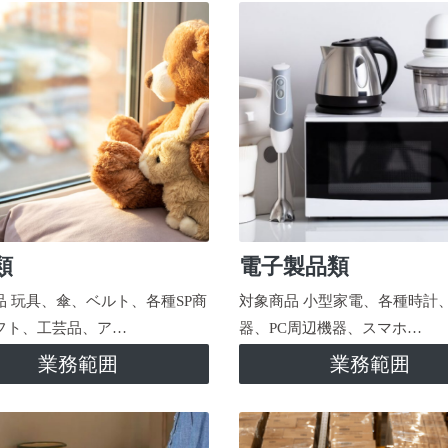
類
電子製品類
品 玩具、傘、ベルト、各種SP商
対象商品 小型家電、各種時計
フト、工芸品、ア…
器、PC周辺機器、スマホ…
業務範囲
業務範囲