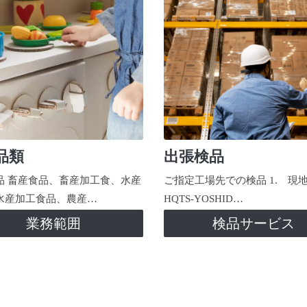
品類
出張検品
品 畜産食品、畜産加工食、水産
ご指定工場先での検品 1. 現
水産加工食品、農産…
HQTS-YOSHID…
業務範囲
検品サービス