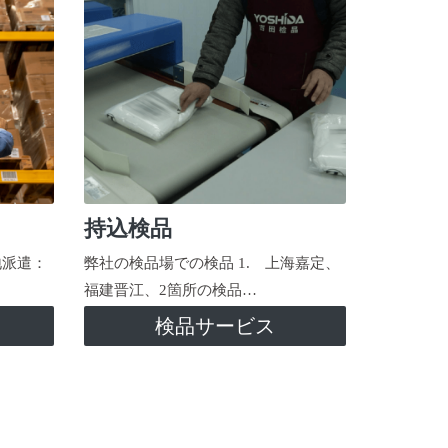
持込検品
地派遣：
弊社の検品場での検品 1. 上海嘉定、
福建晋江、2箇所の検品…
検品サービス