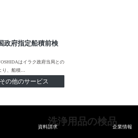
国政府指定船積前検
-YOSHIDAはイラク政府当局との
より、船積…
その他のサービス
洗浄用品の検品
資料請求
企業情報