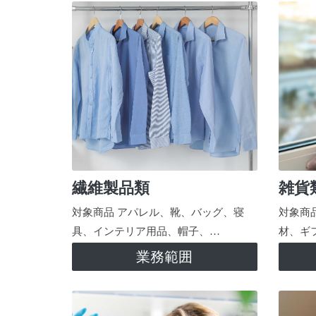
繊維製品類
雑貨
対象商品 アパレル、靴、バッグ、寝
対象商
具、インテリア用品、帽子、…
材、ギ
業務範囲