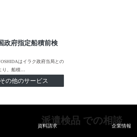
国政府指定船積前検
-YOSHIDAはイラク政府当局との
より、船積…
その他のサービス
派遣検品 での相談
資料請求
企業情報