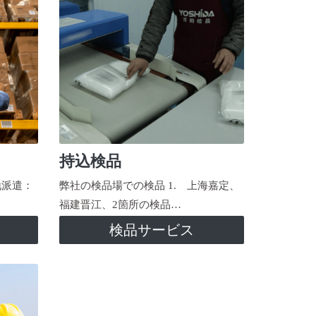
持込検品
地派遣：
弊社の検品場での検品 1. 上海嘉定、
福建晋江、2箇所の検品…
検品サービス