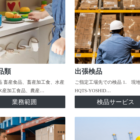
品類
出張検品
品 畜産食品、畜産加工食、水産
ご指定工場先での検品 1. 現
水産加工食品、農産…
HQTS-YOSHID…
業務範囲
検品サービス