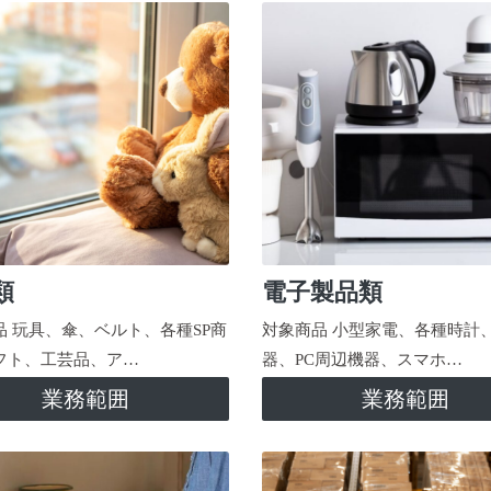
類
電子製品類
品 玩具、傘、ベルト、各種SP商
対象商品 小型家電、各種時計
フト、工芸品、ア…
器、PC周辺機器、スマホ…
業務範囲
業務範囲