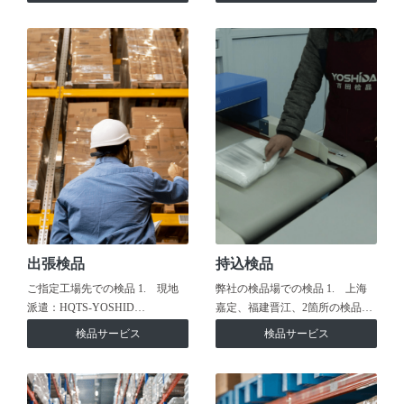
出張検品
持込検品
ご指定工場先での検品 1. 現地
弊社の検品場での検品 1. 上海
派遣：HQTS-YOSHID…
嘉定、福建晋江、2箇所の検品…
検品サービス
検品サービス