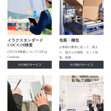
イラクスタンダード
包装・梱包
COC/COI検査
お客様の要求に従って、袋入
COC/COI検査について COCは
り、箱入りの個装、セット包
Certificate …
装、倉庫…
その他のサービス
その他のサービス