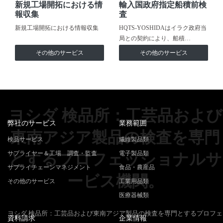
新規工場開拓における情
輸入国政府指定船積前検
報収集
査
新規工場開拓における情報収集
HQTS-YOSHIDAはイラク政府当
局との契約により、船積…
その他のサービス
その他のサービス
ヨシダ 検品所：工芸品および
弊社のサービス
業務範囲
東南アジア製品の検査を専門
検品サービス
繊維製品類
サプライヤー＆工場 調査・監査
電子製品類
とするプロフェッショナルサ
サプライチェーンマネジメント
食品・農産品
ービス機関。
その他のサービス
工業用品類
医療器械類
ヨシダ 検品所：工芸品および東南アジア製品の検査を専門とするプロフェ
資料請求
企業情報