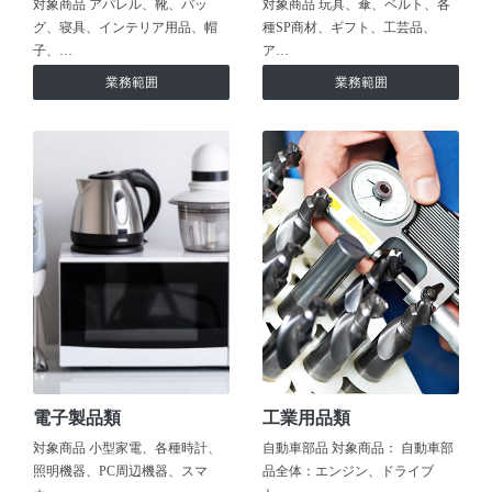
対象商品 アパレル、靴、バッ
対象商品 玩具、傘、ベルト、各
グ、寝具、インテリア用品、帽
種SP商材、ギフト、工芸品、
子、…
ア…
業務範囲
業務範囲
電子製品類
工業用品類
対象商品 小型家電、各種時計、
自動車部品 対象商品： 自動車部
照明機器、PC周辺機器、スマ
品全体：エンジン、ドライブ