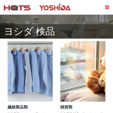
ヨシダ 検品
繊維製品類
雑貨類