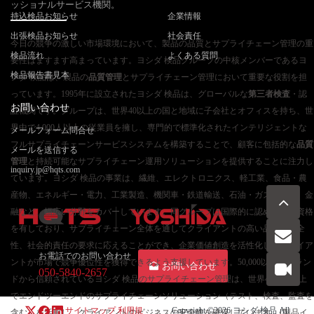
ッショナルサービス機関。
持込検品お知らせ
企業情報
出張検品お知らせ
社会責任
今日の競争の激しい市場環境において、製品の品質とサプライチェーン管理の重
検品流れ
よくある質問
要性はますます高まっています。ヨシダ 検品グループの中核メンバーであるヨ
検品報告書見本
シダ 検品は、製品の
品質管理
とサプライチェーン管理において重要な役割を担
っています。1995年に設立されたヨシダ 検品は、グローバルな
第三者検査
・認
お問い合わせ
証機関です。グループは、世界40以上の国と地域に子会社とオフィスを持ち、世
界中で4,000人以上の従業員を擁し、専門的で標準化されたインテリジェントな
メールフォーム問合せ
フルサプライチェーンサービスシステムを構築することで、顧客に包括的な
品質
メールを送信する
管理
と持続可能なサプライチェーン運用ソリューションを提供することに注力し
inquiry.jp@hqts.com
ています。ヨシダ 検品の事業は、繊維、エレクトロニクス、軽工業、食品・農
産物、エネルギー・電力、工業製造、機関車・鉄道輸送、石油・ガス、建設、金
融など、幅広い分野をカバーしています。同グループは国際的に認められた資格
を有しており、サプライチェーン全体を通してクライアントの高い品質、安全
性、社会的責任の要求に応えることができ、企業価値創造を活性化し、クライア
お電話でのお問い合わせ
ントが市場で競争優位性を獲得できるよう支援しています。50,000以上のブラン
お問い合わせ
050-5840-2657
ドから信頼されているヨシダ 検品のサプライチェーン管理は、世界40か国以上
でエンドツーエンドのサプライチェーンソリューション（テスト、検査、監査を
サイトマップ
利用規
Copyright ©2026
ヨシダ 検品
All
含む）を活用し、クライアントのビジネスの安全性を確保しています。[製品イ