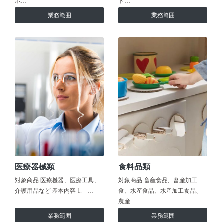
ホ…
ト…
業務範囲
業務範囲
医療器械類
食料品類
対象商品 医療機器、医療工具、
対象商品 畜産食品、畜産加工
介護用品など 基本内容 1. …
食、水産食品、水産加工食品、
農産…
業務範囲
業務範囲