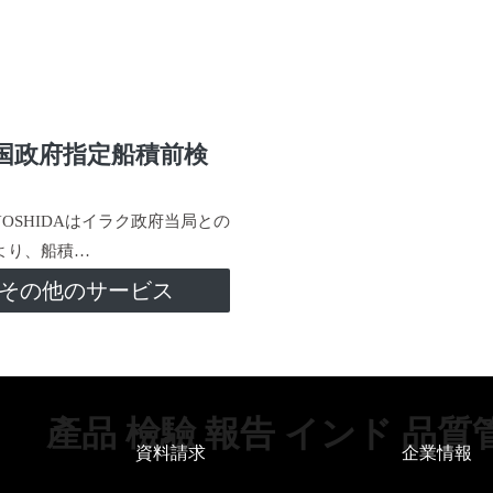
国政府指定船積前検
-YOSHIDAはイラク政府当局との
より、船積…
その他のサービス
產品 檢驗 報告 インド 品質
資料請求
企業情報