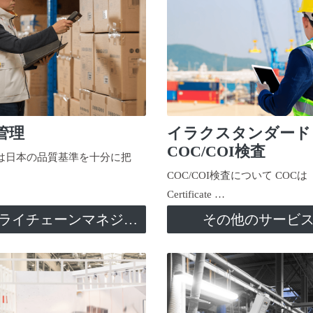
管理
イラクスタンダード
COC/COI検査
日本の品質基準を十分に把
COC/COI検査について COCは
Certificate …
サプライチェーンマネジメント
その他のサービ