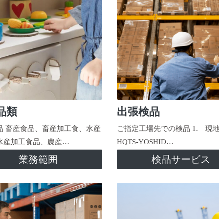
品類
出張検品
品 畜産食品、畜産加工食、水産
ご指定工場先での検品 1. 現
水産加工食品、農産…
HQTS-YOSHID…
業務範囲
検品サービス