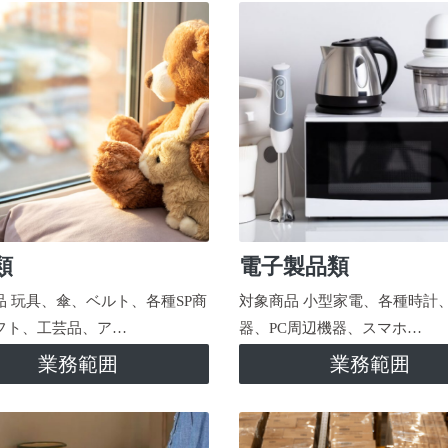
類
電子製品類
品 玩具、傘、ベルト、各種SP商
対象商品 小型家電、各種時計
フト、工芸品、ア…
器、PC周辺機器、スマホ…
業務範囲
業務範囲