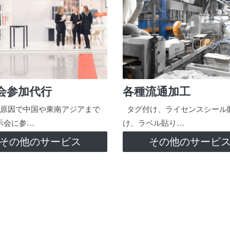
会参加代行
各種流通加工
原因で中国や東南アジアまで
タグ付け、ライセンスシール
示会に参…
け、ラベル貼り…
その他のサービス
その他のサービ