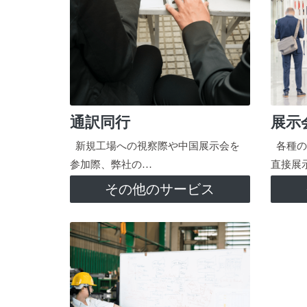
通訳同行
展示
新規工場への視察際や中国展示会を
各種の
参加際、弊社の…
直接展
その他のサービス