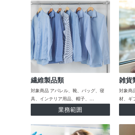
繊維製品類
雑貨
対象商品 アパレル、靴、バッグ、寝
対象商
具、インテリア用品、帽子、…
材、ギ
業務範囲