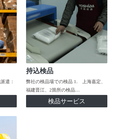
持込検品
地派遣：
弊社の検品場での検品 1. 上海嘉定、
福建晋江、2箇所の検品…
検品サービス