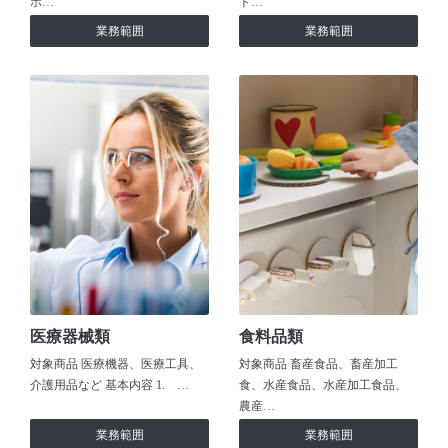
ホ…
ト…
業務範囲
業務範囲
医療器械類
食料品類
対象商品 医療機器、医療工具、
対象商品 畜産食品、畜産加工
介護用品など 基本内容 1. …
食、水産食品、水産加工食品、
農産…
業務範囲
業務範囲