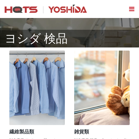
ヨシダ 検品
繊維製品類
雑貨類