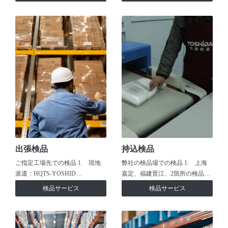
出張検品
持込検品
ご指定工場先での検品 1. 現地
弊社の検品場での検品 1. 上海
派遣：HQTS-YOSHID…
嘉定、福建晋江、2箇所の検品…
検品サービス
検品サービス