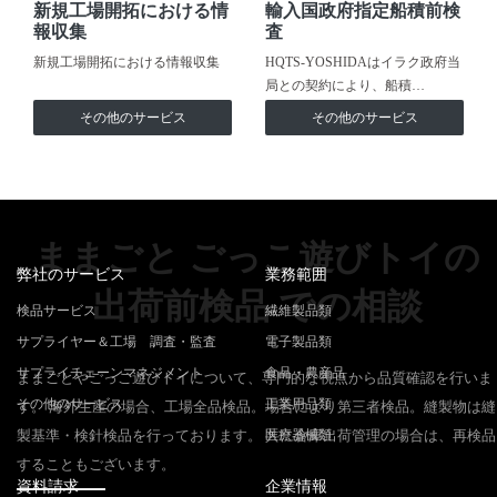
新規工場開拓における情
輸入国政府指定船積前検
報収集
査
新規工場開拓における情報収集
HQTS-YOSHIDAはイラク政府当
局との契約により、船積…
その他のサービス
その他のサービス
ままごと ごっこ遊びトイの
弊社のサービス
業務範囲
出荷前検品 での相談
検品サービス
繊維製品類
サプライヤー＆工場 調査・監査
電子製品類
サプライチェーンマネジメント
食品・農産品
ままごとやごっこ遊びトイについて、専門的な視点から品質確認を行いま
その他のサービス
工業用品類
す。 海外生産の場合、工場全品検品。場合により第三者検品。縫製物は縫
製基準・検針検品を行っております。 共に倉庫出荷管理の場合は、再検品
医療器械類
することもございます。
資料請求
企業情報