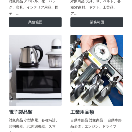
対象商品 アパレル、靴、バッ
対象商品 玩具、傘、ベルト、各
グ、寝具、インテリア用品、帽
種SP商材、ギフト、工芸品、
子、…
ア…
業務範囲
業務範囲
電子製品類
工業用品類
対象商品 小型家電、各種時計、
自動車部品 対象商品： 自動車部
照明機器、PC周辺機器、スマ
品全体：エンジン、ドライブ