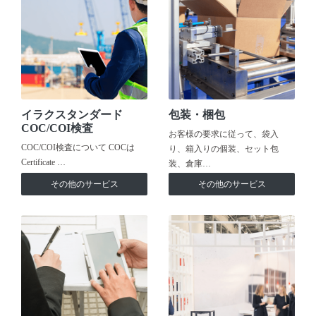
イラクスタンダード
包装・梱包
COC/COI検査
お客様の要求に従って、袋入
COC/COI検査について COCは
り、箱入りの個装、セット包
Certificate …
装、倉庫…
その他のサービス
その他のサービス