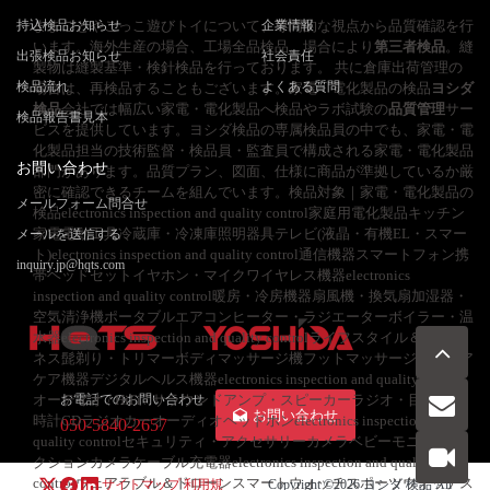
持込検品お知らせ
ままごとやごっこ遊びトイについて、専門的な視点から品質確認を行
企業情報
います。海外生産の場合、工場全品検品。場合により
第三者検品
。縫
出張検品お知らせ
社会責任
製物は縫製基準・検針検品を行っております。 共に倉庫出荷管理の
検品流れ
よくある質問
場合は、再検品することもございます。家電・電化製品の検品
ヨシダ
検品
会社では幅広い家電・電化製品へ検品やラボ試験の
品質管理
サー
検品報告書見本
ビスを提供しています。ヨシダ検品の専属検品員の中でも、家電・電
化製品担当の技術監督・検品員・監査員で構成される家電・電化製品
お問い合わせ
部門があります。品質プラン、図面、仕様に商品が準拠しているか厳
密に確認できるチームを組んでいます。検品対象｜家電・電化製品の
メールフォーム問合せ
検品electronics inspection and quality control家庭用電化製品キッチン
家電電動工具冷蔵庫・冷凍庫照明器具テレビ(液晶・有機EL・スマー
メールを送信する
ト)electronics inspection and quality control通信機器スマートフォン携
inquiry.jp@hqts.com
帯ヘッドセットイヤホン・マイクワイヤレス機器electronics
inspection and quality control暖房・冷房機器扇風機・換気扇加湿器・
空気清浄機ポータブルエアコンヒーター・ラジエーターボイラー・温
水器electronics inspection and quality controlライフスタイル＆ウェル
ネス髭剃り・トリマーボディマッサージ機フットマッサージャーヘア
ケア機器デジタルヘルス機器electronics inspection and quality control
オーディオ / HiFi / サラウンドアンプ・スピーカーラジオ・目覚まし
お電話でのお問い合わせ
お問い合わせ
時計CDラジオカーオーディオヘッドホンelectronics inspection and
050-5840-2657
quality controlセキュリティ・アクセサリーカメラベビーモニターア
クションカメラケーブル充電器electronics inspection and quality
controlウェアラブル＆ドローンスマートウォッチスポーツウォッチス
サイトマップ
利用規
Copyright ©2026
ヨシダ 検品
All