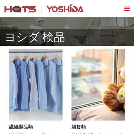
ヨシダ 検品
繊維製品類
雑貨類