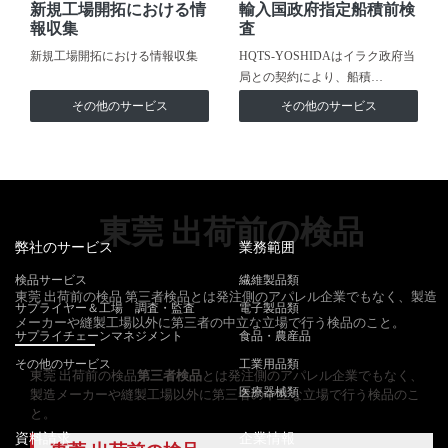
新規工場開拓における情
輸入国政府指定船積前検
報収集
査
新規工場開拓における情報収集
HQTS-YOSHIDAはイラク政府当
局との契約により、船積…
その他のサービス
その他のサービス
東莞 出荷前の検品
弊社のサービス
業務範囲
検品サービス
繊維製品類
東莞 出荷前の検品 第三者検品とは発注側のアパレル企業でもなく、製造
サプライヤー＆工場 調査・監査
電子製品類
メーカーや縫製工場以外に第三者の中立な立場で行う検品のこと。
サプライチェーンマネジメント
食品・農産品
その他のサービス
工業用品類
東莞 出荷前の検品
第三者検品
とは発注側のアパレル企業でもなく、
医療器械類
製造メーカーや縫製工場以外に第三者の中立な立場で行う検品のこ
と。
資料請求
企業情報