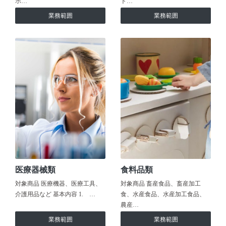
ホ…
ト…
業務範囲
業務範囲
医療器械類
食料品類
対象商品 医療機器、医療工具、
対象商品 畜産食品、畜産加工
介護用品など 基本内容 1. …
食、水産食品、水産加工食品、
農産…
業務範囲
業務範囲