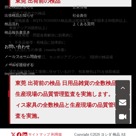
東莞 出荷前の検品
持込検品お知らせ
企業情報
ご
指定工場先での検品
出張検品お知らせ
社会責任
1、現地派遣：HQTS-YOSHIDA検品員は現地常駐（中国本土80箇所以上、
検品流れ
よくある質問
東南アジア26箇所以上）
検品報告書見本
2、不良発見・問題改善解決に効果的に
3、不良品修理・再検品に効率的に
お問い合わせ
4、1人当たりの単価（manday単価）
メールフォーム問合せ
上海嘉定、福建晋江、カンボジアプノンペン、3箇所の検品場
検品代行
品代行
メールを送信する
通常包装梱包は工場側に任せているので、包装梱包は5%を抜取確認
inquiry.jp@hqts.com
東莞 出荷前の検品 日用品雑貨の
全数検品
と
生産現場の
品質管理
監査を実施します。 オフ
ィス家具の
全数検品
と生産現場の品質管理監
お電話でのお問い合わせ
査を実施。
お問い合わせ
050-5840-2657
サイトマップ
利用規
Copyright ©2026
ヨシダ 検品
All