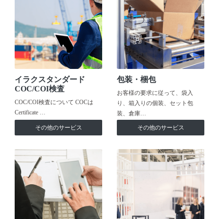
イラクスタンダード
包装・梱包
COC/COI検査
お客様の要求に従って、袋入
COC/COI検査について COCは
り、箱入りの個装、セット包
Certificate …
装、倉庫…
その他のサービス
その他のサービス