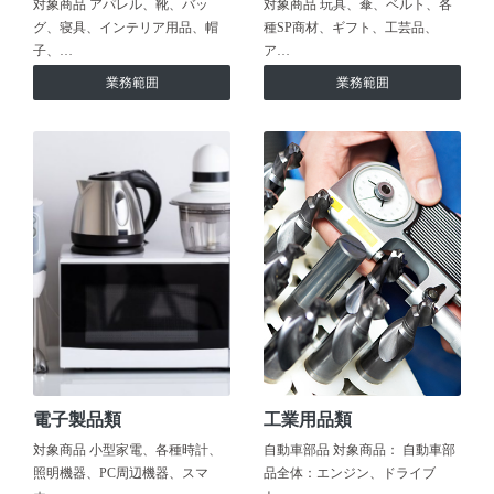
対象商品 アパレル、靴、バッ
対象商品 玩具、傘、ベルト、各
グ、寝具、インテリア用品、帽
種SP商材、ギフト、工芸品、
子、…
ア…
業務範囲
業務範囲
電子製品類
工業用品類
対象商品 小型家電、各種時計、
自動車部品 対象商品： 自動車部
照明機器、PC周辺機器、スマ
品全体：エンジン、ドライブ