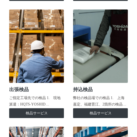
出張検品
持込検品
ご指定工場先での検品 1. 現地
弊社の検品場での検品 1. 上海
派遣：HQTS-YOSHID…
嘉定、福建晋江、2箇所の検品…
検品サービス
検品サービス