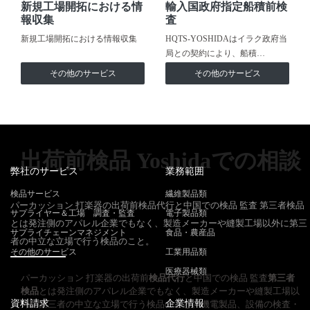
新規工場開拓における情
輸入国政府指定船積前検
報収集
査
新規工場開拓における情報収集
HQTS-YOSHIDAはイラク政府当
局との契約により、船積…
その他のサービス
その他のサービス
出荷前検品 Yoshidaでの相談
弊社のサービス
業務範囲
検品サービス
繊維製品類
パーカッション 打楽器の出荷前検品代行と中国での検品 監査 第三者検品
サプライヤー＆工場 調査・監査
電子製品類
とは発注側のアパレル企業でもなく、製造メーカーや縫製工場以外に第三
サプライチェーンマネジメント
食品・農産品
者の中立な立場で行う検品のこと。
その他のサービス
工業用品類
医療器械類
パーカッション 打楽器の出荷前
検品代行
と中国での検品 監査
第三者
検品
とは発注側のアパレル企業でもなく、製造メーカーや縫製工場以
資料請求
企業情報
外に第三者の中立な立場で行う検品のこと。機電製品、設備の検査・