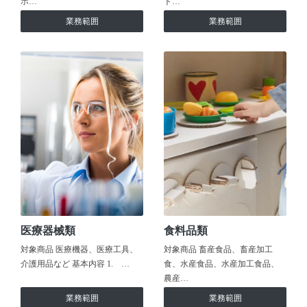
ホ…
ト…
業務範囲
業務範囲
医療器械類
食料品類
対象商品 医療機器、医療工具、
対象商品 畜産食品、畜産加工
介護用品など 基本内容 1. …
食、水産食品、水産加工食品、
農産…
業務範囲
業務範囲