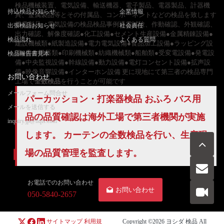
検品機械装置、電気設備、輸送機器、電子製品、電器製品、計器機
持込検品お知らせ
企業情報
具、金属製品等とその付属品、コンポーネントなどの検品を致します
機電製品、電気設備の検品検品事例通電試験、作動確認、外観確認、
出張検品お知らせ
社会責任
出力確認、解像度確認●化工設備●セメント生産設備●金属精錬設備●
検品流れ
よくある質問
建設機械類●紙製造設備●電力電気設備●食品加工設備●ラッピング設
備●農作機器類●印刷機械類●紡織機械類●船舶類●受変電設備●発電設
検品報告書見本
備●中央監視設備●幹線設備●動力設備●電灯コンセント設備●拡声設
備●映像音響設備●インターホン設備 更に現地にて第三者の検品専門
お問い合わせ
工場で
全数検品
を行うことが可能です
メールフォーム問合せ
パーカッション・打楽器検品 おふろ バス用
メールを送信する
品の品質確認は海外工場で第三者機関が実施
inquiry.jp@hqts.com
します。 カーテンの全数検品を行い、生産現
場の
品質管理
を監査します。
お電話でのお問い合わせ
お問い合わせ
050-5840-2657
サイトマップ
利用規
Copyright ©2026
ヨシダ 検品
All