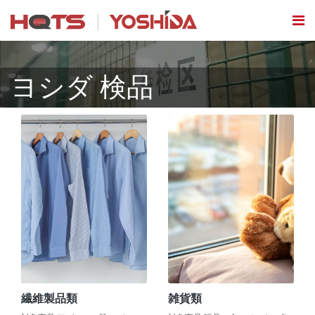
ヨシダ 検品
繊維製品類
雑貨類