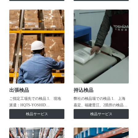
出張検品
持込検品
ご指定工場先での検品 1. 現地
弊社の検品場での検品 1. 上海
派遣：HQTS-YOSHID…
嘉定、福建晋江、2箇所の検品…
検品サービス
検品サービス