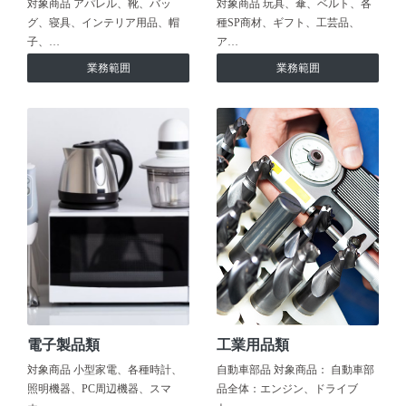
対象商品 アパレル、靴、バッ
対象商品 玩具、傘、ベルト、各
グ、寝具、インテリア用品、帽
種SP商材、ギフト、工芸品、
子、…
ア…
業務範囲
業務範囲
電子製品類
工業用品類
対象商品 小型家電、各種時計、
自動車部品 対象商品： 自動車部
照明機器、PC周辺機器、スマ
品全体：エンジン、ドライブ