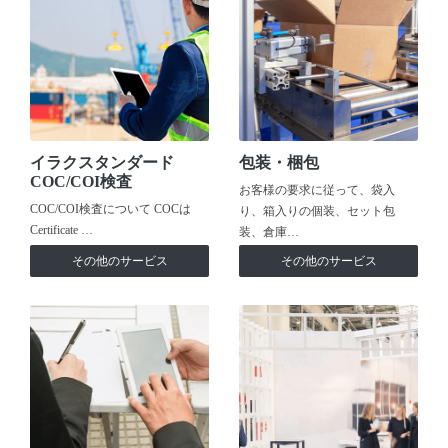
イラクスタンダード
包装・梱包
COC/COI検査
お客様の要求に従って、袋入
COC/COI検査について COCは
り、箱入りの個装、セット包
Certificate …
装、倉庫…
その他のサービス
その他のサービス