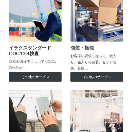
イラクスタンダード
包装・梱包
COC/COI検査
お客様の要求に従って、袋入
COC/COI検査について COCは
り、箱入りの個装、セット包
Certificate …
装、倉庫…
その他のサービス
その他のサービス