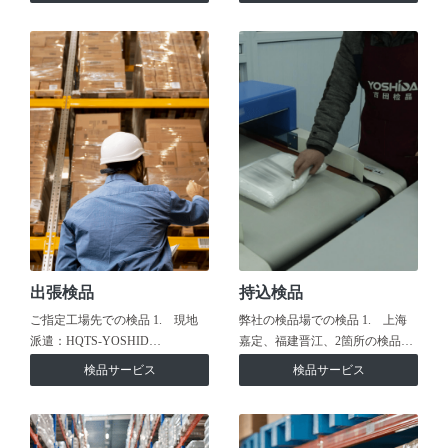
出張検品
持込検品
ご指定工場先での検品 1. 現地
弊社の検品場での検品 1. 上海
派遣：HQTS-YOSHID…
嘉定、福建晋江、2箇所の検品…
検品サービス
検品サービス