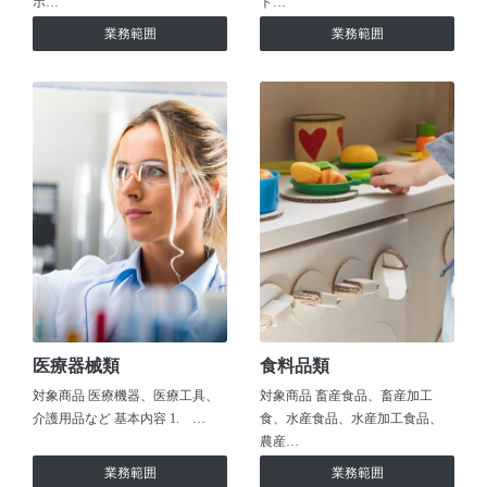
ホ…
ト…
業務範囲
業務範囲
医療器械類
食料品類
対象商品 医療機器、医療工具、
対象商品 畜産食品、畜産加工
介護用品など 基本内容 1. …
食、水産食品、水産加工食品、
農産…
業務範囲
業務範囲