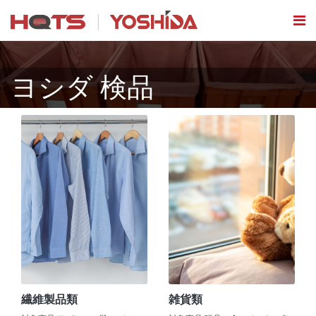
ヨシダ 検品
繊維製品類
雑貨類