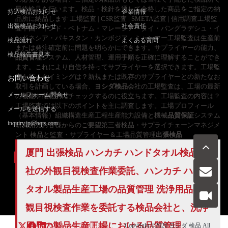
最終検品を行います。検品・検針を通して合格した商品をご指定の納
持込検品お知らせ
企業情報
品所に納品します 工場監査 | CSR監査 | SMETA監査 | 信用調査工場監
出張検品お知らせ
社会責任
査中国・インド・ベトナム・マレーシア・タイ・バングラデシュ・イ
ンドネシア・パキスタン・カンボジア、ミャンマー工場監査は生産前
検品流れ
よくある質問
または発注確定前に問題を明らかにできます。サプライヤーの能力、
検品報告書見本
品質管理
システム、人材管理、運用手順を正確に理解することができ
ます。これにより自信を持ってサプライヤーを選択できます。工場監
査を行うタイミングは？新規または既存のサプライヤーとの新たなお
お問い合わせ
取引を計画している場合、
ヨシダ検品
会社の工場監査は、工場の最新
メールフォーム問合せ
の機能を徹底的にチェックするのに役立ちます。工場監査の内容は？
工場監査では以下のポイントを主に調査します。工場プロフィール
メールを送信する
（基本情報）組織構造生産工程生産能力設備と機械
品質保証
システム
inquiry.jp@hqts.com
研究開発お客様からのご要望第三者検品・サプライチェーンマネジメ
ント 検品と監査・サプライヤー＆工場品質管理
出張検品
厦門 出張検品 ハンカチ ハンドタオル検品会
社の外観目視検査作業委託、ハンカチ ハンド
お電話でのお問い合わせ
タオル製品生産工場の品質管理 洗浄用品の外
お問い合わせ
050-5840-2657
観目視検査作業を委託する検品会社と、洗浄
用品の製品生産工場における品質管理。
サイトマップ
利用規
Copyright ©2026
ヨシダ 検品
All