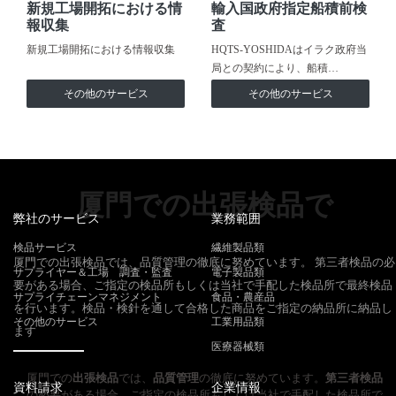
新規工場開拓における情
輸入国政府指定船積前検
報収集
査
新規工場開拓における情報収集
HQTS-YOSHIDAはイラク政府当
局との契約により、船積…
その他のサービス
その他のサービス
厦門での出張検品で
弊社のサービス
業務範囲
検品サービス
繊維製品類
厦門での出張検品では、品質管理の徹底に努めています。 第三者検品の必
サプライヤー＆工場 調査・監査
電子製品類
要がある場合、ご指定の検品所もしくは当社で手配した検品所で最終検品
サプライチェーンマネジメント
食品・農産品
を行います。検品・検針を通して合格した商品をご指定の納品所に納品し
その他のサービス
工業用品類
ます
医療器械類
厦門での
出張検品
では、
品質管理
の徹底に努めています。
第三者検品
資料請求
企業情報
の必要がある場合、ご指定の検品所もしくは当社で手配した検品所で