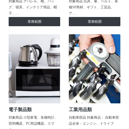
対象商品 アパレル、靴、バッ
対象商品 玩具、傘、ベルト、各
グ、寝具、インテリア用品、帽
種SP商材、ギフト、工芸品、
子、…
ア…
業務範囲
業務範囲
電子製品類
工業用品類
対象商品 小型家電、各種時計、
自動車部品 対象商品： 自動車部
照明機器、PC周辺機器、スマ
品全体：エンジン、ドライブ