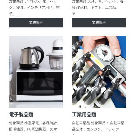
対象商品 アパレル、靴、バッ
対象商品 玩具、傘、ベルト、各
グ、寝具、インテリア用品、帽
種SP商材、ギフト、工芸品、
子、…
ア…
業務範囲
業務範囲
電子製品類
工業用品類
対象商品 小型家電、各種時計、
自動車部品 対象商品： 自動車部
照明機器、PC周辺機器、スマ
品全体：エンジン、ドライブ