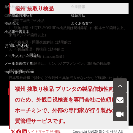
持込検品お知らせ
企業情報
福州 抜取り検品
出張検品お知らせ
社会責任
ご
指定工場先での検品
検品流れ
よくある質問
1、現地派遣：HQTS-YOSHIDA検品員は現地常駐（中国本土80箇所以上、
検品報告書見本
東南アジア26箇所以上）
2、不良発見・問題改善解決に効果的に
お問い合わせ
3、不良品修理・再検品に効率的に
メールフォーム問合せ
4、1人当たりの単価（manday単価）
メールを送信する
上海嘉定、福建晋江、カンボジアプノンペン、3箇所の検品場
検品代行
品代行
inquiry.jp@hqts.com
日本製検針機で折針など金属性の異物混入がないかなど確認いたします。
福州 抜取り検品 プリンタの製品信頼性向上
のため、外観目視検査を専門会社に依頼し、
お電話でのお問い合わせ
ホーチミンで、外部の専門家が行う製品の
品
お問い合わせ
050-5840-2657
質管理
サービスです。
サイトマップ
利用規
Copyright ©2026
ヨシダ 検品
All