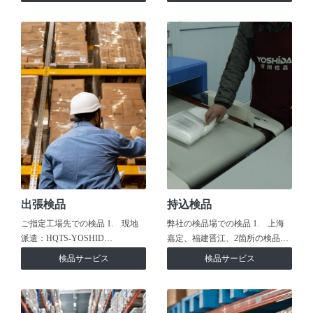
出張検品
持込検品
ご指定工場先での検品 1. 現地
弊社の検品場での検品 1. 上海
派遣：HQTS-YOSHID…
嘉定、福建晋江、2箇所の検品…
検品サービス
検品サービス