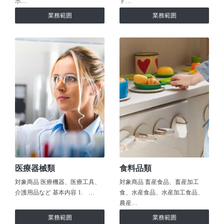
ホ…
ト…
業務範囲
業務範囲
医療器械類
食料品類
対象商品 医療機器、医療工具、
対象商品 畜産食品、畜産加工
介護用品など 基本内容 1. …
食、水産食品、水産加工食品、
農産…
業務範囲
業務範囲