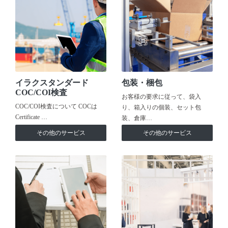
イラクスタンダード
包装・梱包
COC/COI検査
お客様の要求に従って、袋入
COC/COI検査について COCは
り、箱入りの個装、セット包
Certificate …
装、倉庫…
その他のサービス
その他のサービス