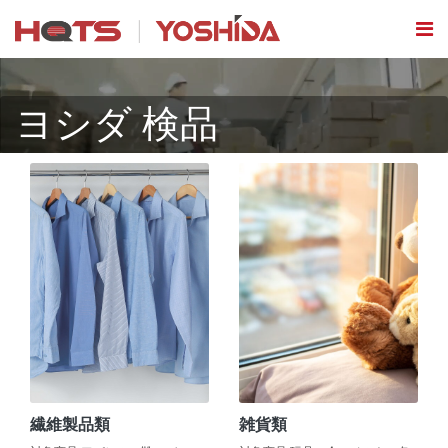
ヨシダ 検品
繊維製品類
雑貨類