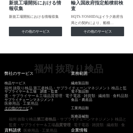
新規工場開拓における情
輸入国政府指定船積前検
報収集
査
新規工場開拓における情報収集
HQTS-YOSHIDAはイラク政府当
局との契約により、船積…
その他のサービス
その他のサービス
福州 抜取り検品
弊社のサービス
業務範囲
検品サービス
繊維製品類
福州 抜取り検品 第三者検品・サプライチェーンマネジメント 検品と監
サプライヤー＆工場 調査・監査
電子製品類
査・サプライヤー＆工場品質管理 · 電子電器 · 雑貨類 · 繊維類 · 食料品類 ·
サプライチェーンマネジメント
食品・農産品
医療用品 · 工業用品
その他のサービス
工業用品類
医療器械類
福州 抜取り検品
第三者検品
・サプライチェーンマネジメント 検品と
監査・サプライヤー＆工場
品質管理
· 電子電器 · 雑貨類 · 繊維類 · 食
資料請求
企業情報
料品類 · 医療用品 · 工業用品