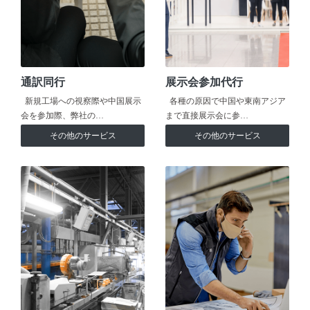
通訳同行
展示会参加代行
新規工場への視察際や中国展示
各種の原因で中国や東南アジア
会を参加際、弊社の…
まで直接展示会に参…
その他のサービス
その他のサービス