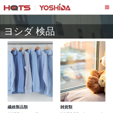
ヨシダ 検品
繊維製品類
雑貨類