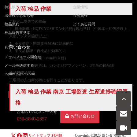
持込検品お知らせ
企業情報
入荷 検品 作業
出張検品お知らせ
社会責任
ご
指定工場先での検品
検品流れ
よくある質問
1、現地派遣：HQTS-YOSHIDA検品員は現地常駐（中国本土80箇所以上、
検品報告書見本
東南アジア26箇所以上）
2、不良発見・問題改善解決に効果的に
お問い合わせ
3、不良品修理・再検品に効率的に
メールフォーム問合せ
4、1人当たりの単価（manday単価）
メールを送信する
上海嘉定、福建晋江、カンボジアプノンペン、3箇所の検品場
検品代行
品代行
inquiry.jp@hqts.com
工場間の入出庫の際にも行うことがあります。
入荷 検品 作業 南京 工場監査 生産進捗確認価
格
お電話でのお問い合わせ
お問い合わせ
050-5840-2657
サイトマップ
利用規
Copyright ©2026
ヨシダ 検品
All