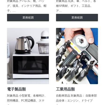
対象商品 アパレル、靴、バッ
対象商品 玩具、傘、ベルト、各
グ、寝具、インテリア用品、帽
種SP商材、ギフト、工芸品、
子、…
ア…
業務範囲
業務範囲
電子製品類
工業用品類
対象商品 小型家電、各種時計、
自動車部品 対象商品： 自動車部
照明機器、PC周辺機器、スマ
品全体：エンジン、ドライブ