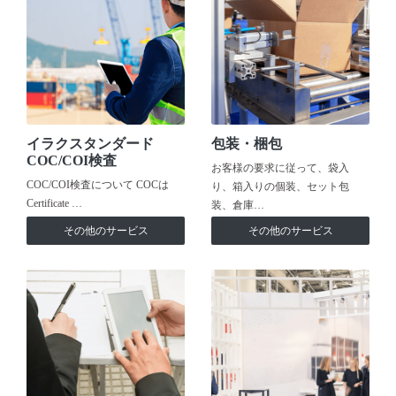
イラクスタンダード
包装・梱包
COC/COI検査
お客様の要求に従って、袋入
COC/COI検査について COCは
り、箱入りの個装、セット包
Certificate …
装、倉庫…
その他のサービス
その他のサービス