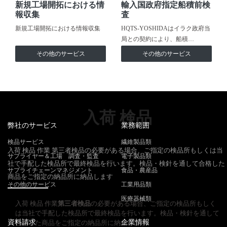
新規工場開拓における情
輸入国政府指定船積前検
報収集
査
新規工場開拓における情報収集
HQTS-YOSHIDAはイラク政府当
局との契約により、船積…
その他のサービス
その他のサービス
入荷 検品
弊社のサービス
業務範囲
検品サービス
繊維製品類
入荷 検品 作業 第三者検品の必要がある場合、ご指定の検品所もしくは当
サプライヤー＆工場 調査・監査
電子製品類
社で手配した検品所で最終検品を行います。検品・検針を通して合格した
サプライチェーンマネジメント
食品・農産品
商品をご指定の納品所に納品します
その他のサービス
工業用品類
医療器械類
入荷 検品 作業
第三者検品
の必要がある場合、ご指定の検品所もしく
は当社で手配した検品所で最終検品を行います。検品・検針を通して
資料請求
企業情報
合格した商品をご指定の納品所に納品します