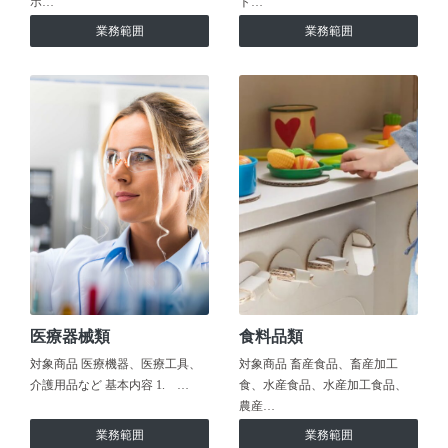
ホ…
ト…
業務範囲
業務範囲
医療器械類
食料品類
対象商品 医療機器、医療工具、
対象商品 畜産食品、畜産加工
介護用品など 基本内容 1. …
食、水産食品、水産加工食品、
農産…
業務範囲
業務範囲