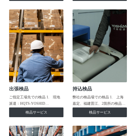
出張検品
持込検品
ご指定工場先での検品 1. 現地
弊社の検品場での検品 1. 上海
派遣：HQTS-YOSHID…
嘉定、福建晋江、2箇所の検品…
検品サービス
検品サービス