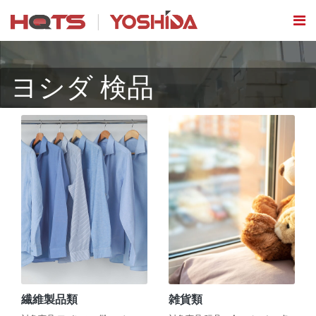
ヨシダ 検品
繊維製品類
雑貨類