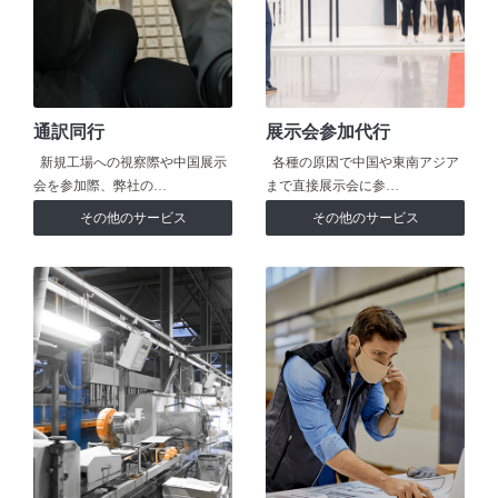
通訳同行
展示会参加代行
新規工場への視察際や中国展示
各種の原因で中国や東南アジア
会を参加際、弊社の…
まで直接展示会に参…
その他のサービス
その他のサービス