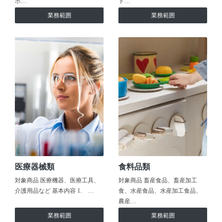
ホ…
ト…
業務範囲
業務範囲
医療器械類
食料品類
対象商品 医療機器、医療工具、
対象商品 畜産食品、畜産加工
介護用品など 基本内容 1. …
食、水産食品、水産加工食品、
農産…
業務範囲
業務範囲