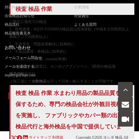
持込検品お知らせ
企業情報
検査 検品 作業
出張検品お知らせ
社会責任
ご
指定工場先での検品
検品流れ
よくある質問
1、現地派遣：HQTS-YOSHIDA検品員は現地常駐（中国本土80箇所以上、
検品報告書見本
東南アジア26箇所以上）
2、不良発見・問題改善解決に効果的に
お問い合わせ
3、不良品修理・再検品に効率的に
メールフォーム問合せ
4、1人当たりの単価（manday単価）
メールを送信する
上海嘉定、福建晋江、カンボジアプノンペン、3箇所の検品場
検品代行
品代行
inquiry.jp@hqts.com
上海工場にて
全数検品
を行って日本へ輸入することが可能です。
検査 検品 作業 水まわり用品の製品品質を確
保するため、専門の検品会社が外観目視検査
お電話でのお問い合わせ
を実施し、 ファブリックやカバー類の出荷前
お問い合わせ
050-5840-2657
検品代行
と海外検品を中国で提供していま
す。
サイトマップ
利用規
Copyright ©2026
ヨシダ 検品
All