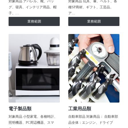
対象商品 アパレル、靴、バッ
対象商品 玩具、傘、ベルト、各
グ、寝具、インテリア用品、帽
種SP商材、ギフト、工芸品、
子、…
ア…
業務範囲
業務範囲
電子製品類
工業用品類
対象商品 小型家電、各種時計、
自動車部品 対象商品： 自動車部
照明機器、PC周辺機器、スマ
品全体：エンジン、ドライブ