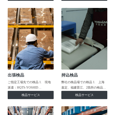
出張検品
持込検品
ご指定工場先での検品 1. 現地
弊社の検品場での検品 1. 上海
派遣：HQTS-YOSHID…
嘉定、福建晋江、2箇所の検品…
検品サービス
検品サービス