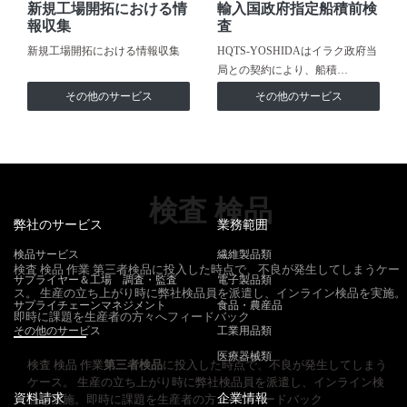
新規工場開拓における情
輸入国政府指定船積前検
報収集
査
新規工場開拓における情報収集
HQTS-YOSHIDAはイラク政府当
局との契約により、船積…
その他のサービス
その他のサービス
検査 検品
弊社のサービス
業務範囲
検品サービス
繊維製品類
検査 検品 作業 第三者検品に投入した時点で、不良が発生してしまうケー
サプライヤー＆工場 調査・監査
電子製品類
ス。 生産の立ち上がり時に弊社検品員を派遣し、インライン検品を実施。
サプライチェーンマネジメント
食品・農産品
即時に課題を生産者の方々へフィードバック
その他のサービス
工業用品類
医療器械類
検査 検品 作業
第三者検品
に投入した時点で、不良が発生してしまう
ケース。 生産の立ち上がり時に弊社検品員を派遣し、インライン検
資料請求
企業情報
品を実施。即時に課題を生産者の方々へフィードバック