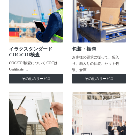
イラクスタンダード
包装・梱包
COC/COI検査
お客様の要求に従って、袋入
COC/COI検査について COCは
り、箱入りの個装、セット包
Certificate …
装、倉庫…
その他のサービス
その他のサービス