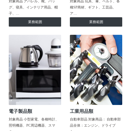
対象商品 アパレル、靴、バッ
対象商品 玩具、傘、ベルト、各
グ、寝具、インテリア用品、帽
種SP商材、ギフト、工芸品、
子、…
ア…
業務範囲
業務範囲
電子製品類
工業用品類
対象商品 小型家電、各種時計、
自動車部品 対象商品： 自動車部
照明機器、PC周辺機器、スマ
品全体：エンジン、ドライブ