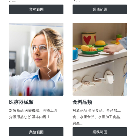
ホ…
ト…
業務範囲
業務範囲
医療器械類
食料品類
対象商品 医療機器、医療工具、
対象商品 畜産食品、畜産加工
介護用品など 基本内容 1. …
食、水産食品、水産加工食品、
農産…
業務範囲
業務範囲