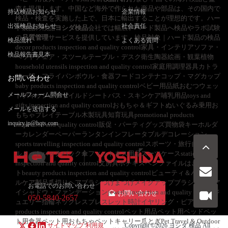
査を提供します。中国など海外で作られた商品や部品は、その国内で
持込検品お知らせ
企業情報
検品・検査を実施した上で、日本に輸出することが理想的です。ハー
出張検品お知らせ
社会責任
ド製品の検品
ヨシダ検品
会社では幅広いハード製品へ検品やラボ試験
の
品質管理
サービスを提供しています。検品対象｜ハード製品の検品
検品流れ
よくある質問
decor products inspection and quality control家具・インテリアソファ・
検品報告書見本
ベッドチェア・スツールテーブル・デスク衛生陶器絵画・観葉植物
household utensils inspection and quality control家庭用調理器具カトラ
リー鍋・フライパンボウル・食器フードコンテナコップ・マグカップ
お問い合わせ
baby products inspection and quality controlベビー用品紙おむつウェッ
メールフォーム問合せ
トティッシュチャイルドシートバス・スキンケア哺乳用品toys and
gifts inspection and quality controlおもちゃ＆ギフトぬいぐるみ乗用お
メールを送信する
もちゃプレイテーブル木製玩具知育玩具promotional products
inquiry.jp@hqts.com
inspection and quality control販促・パーティグッズ買物袋キーホルダ
ーカレンダーペーパーランタンインフレータブルデコレーション
sports travelling inspection and quality controlスポーツ・旅行自転車ヘ
ルメットバックパック傘フィットネス用品スーツケースstationery
inspection and quality control文房具ホチキスペンファイルはさみノー
トbeauty products inspection and quality controlビューティ＆パーソナ
ルケア製品爪切りヘアブラシつけまつげメイクアップブラシ口紅・ア
お電話でのお問い合わせ
イシャドウ・ファンデーションjewerly inspection and quality controlジ
お問い合わせ
050-5840-2657
ュエリー指輪ネックレスブレスレット時計イヤリング・ピアスpet
products inspection and quality controlペット用品ペット用ベッドペッ
ト用食器ペット用おもちゃペットキャリー爪とぎPet Travel & Outdoor
サイトマップ
利用規
Copyright ©2026
ヨシダ 検品
All