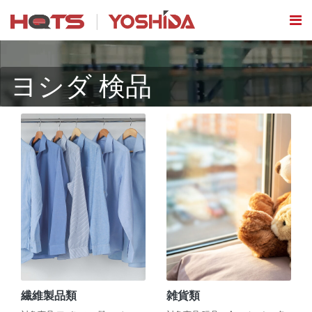
ヨシダ 検品
繊維製品類
雑貨類