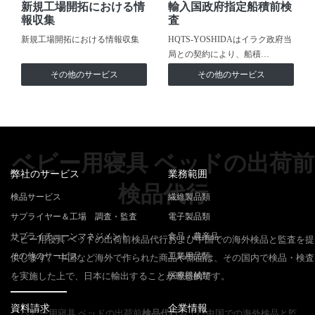
新規工場開拓における情
輸入国政府指定船積前検
報収集
査
新規工場開拓における情報収集
HQTS-YOSHIDAはイラク政府当
局との契約により、船積…
その他のサービス
その他のサービス
ベビー用寝具 ベッドの出荷前
弊社のサービス
業務範囲
検品代行
検品サービス
繊維製品類
サプライヤー＆工場 調査・監査
電子製品類
サプライチェーンマネジメント
食品・農産品
ベビー用寝具 ベッドの出荷前検品代行および中国での海外検品と監査を提
その他のサービス
工業用品類
供します。 中国など海外で作られた商品や部品は、その国内で検品・検査
を実施した上で、日本に輸出することが理想的です。
医療器械類
資料請求
企業情報
ベビー用寝具 ベッドの出荷前
検品代行
および中国での海外検品と監