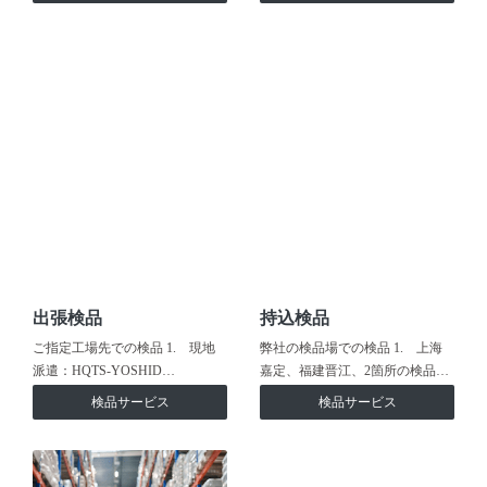
出張検品
持込検品
ご指定工場先での検品 1. 現地
弊社の検品場での検品 1. 上海
派遣：HQTS-YOSHID…
嘉定、福建晋江、2箇所の検品…
検品サービス
検品サービス