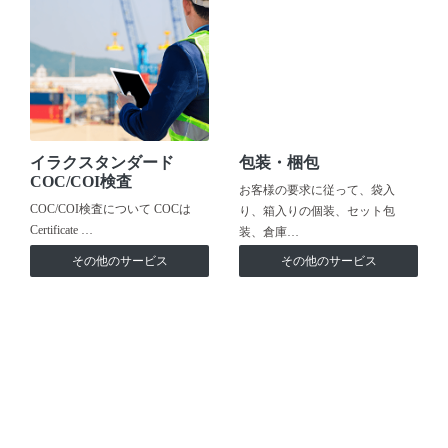
イラクスタンダード
包装・梱包
COC/COI検査
お客様の要求に従って、袋入
COC/COI検査について COCは
り、箱入りの個装、セット包
Certificate …
装、倉庫…
その他のサービス
その他のサービス