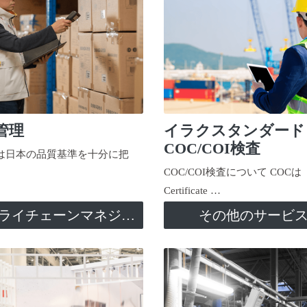
管理
イラクスタンダード
COC/COI検査
日本の品質基準を十分に把
COC/COI検査について COCは
Certificate …
サプライチェーンマネジメント
その他のサービ