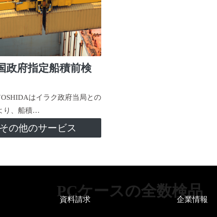
国政府指定船積前検
-YOSHIDAはイラク政府当局との
より、船積…
その他のサービス
PCケースの全数検品
資料請求
企業情報