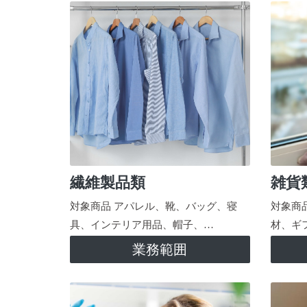
繊維製品類
雑貨
対象商品 アパレル、靴、バッグ、寝
対象商
具、インテリア用品、帽子、…
材、ギ
業務範囲