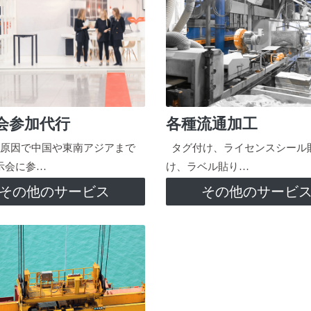
会参加代行
各種流通加工
原因で中国や東南アジアまで
タグ付け、ライセンスシール
示会に参…
け、ラベル貼り…
その他のサービス
その他のサービ