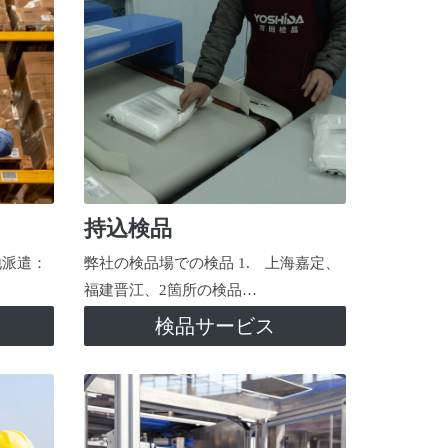
持込検品
地派遣：
弊社の検品場での検品 1. 上海嘉定、
福建晋江、2箇所の検品…
検品サービス