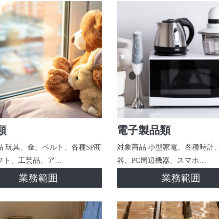
類
電子製品類
品 玩具、傘、ベルト、各種SP商
対象商品 小型家電、各種時計
フト、工芸品、ア…
器、PC周辺機器、スマホ…
業務範囲
業務範囲