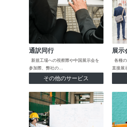
通訳同行
展示
新規工場への視察際や中国展示会を
各種の
参加際、弊社の…
直接展
その他のサービス