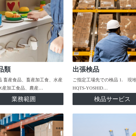
品類
出張検品
品 畜産食品、畜産加工食、水産
ご指定工場先での検品 1. 現
水産加工食品、農産…
HQTS-YOSHID…
業務範囲
検品サービス