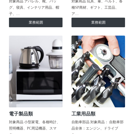
対象商品 アパレル、靴、バッ
対象商品 玩具、傘、ベルト、各
グ、寝具、インテリア用品、帽
種SP商材、ギフト、工芸品、
子、…
ア…
業務範囲
業務範囲
電子製品類
工業用品類
対象商品 小型家電、各種時計、
自動車部品 対象商品： 自動車部
照明機器、PC周辺機器、スマ
品全体：エンジン、ドライブ