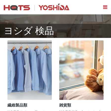
ヨシダ 検品
繊維製品類
雑貨類