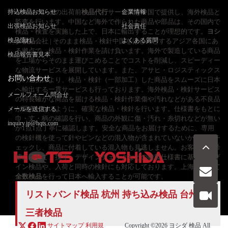
持込検品お知らせ
リストバンドの出荷前
検品代行
サービスを中国で提供し、海外検品と
企業情報
監査を行います。中国など海外で作られた商品や部品は、その国内で
出張検品お知らせ
社会責任
検品・検査を実施した上で、日本に輸出することが理想的です。
ヨシ
検品流れ
よくある質問
ダ検品
会社 | そのまま検品・検針中国をはじめとするアジア各国にあ
る拠点で、検品・検針作業を請け負います。海外で製造している商品
検品報告書見本
を工場からそのまま運びこめることでコストを削減し、スピーディー
な物流サービスを展開しています。また、アサヒ・ロジスティックス
お問い合わせ
との連携により、検品・検針（一部加工）した商品をスムーズに日本
へ輸出する一貫サービスも行っております。海外検品・検針サービス
メールフォーム問合せ
の特長確かな商品を届ける検品・検針作業傷や汚れなどがある不良品
が混在しないように、確実な検品・検針を行います。仕様書をもとに
メールを送信する
巾・丈・柄の確認を行い、商品の外観に傷・汚れ・糸切れなどが無い
inquiry.jp@hqts.com
か1点1点丁寧に確認します。安全な商品をお届けするために、専用
の検針機を使って針やピンなどの混入物が含まれていないか入念にチ
ェックし、商品に付着している混入物も見逃しません。お客様のご希
望に応じて、採寸・デザインチェックなどの縫製仕様書に基づくデザ
イン検品や、入荷と同時の検針にも対応しております。上海工場にて
全数検品
を行って日本へ輸入することが可能です。
お電話でのお問い合わせ
リストバンド検品 杭州 持ち込み検品 台州
お問い合わせ
第
050-5840-2657
三者検品
サイトマップ
利用規
Copyright ©2026
ヨシダ 検品
All