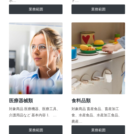
ホ…
ト…
業務範囲
業務範囲
医療器械類
食料品類
対象商品 医療機器、医療工具、
対象商品 畜産食品、畜産加工
介護用品など 基本内容 1. …
食、水産食品、水産加工食品、
農産…
業務範囲
業務範囲