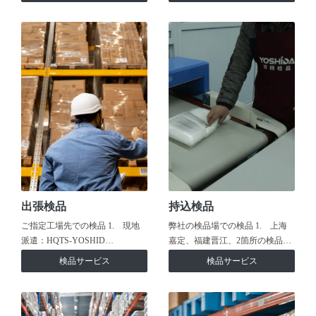
出張検品
持込検品
ご指定工場先での検品 1. 現地
弊社の検品場での検品 1. 上海
派遣：HQTS-YOSHID…
嘉定、福建晋江、2箇所の検品…
検品サービス
検品サービス