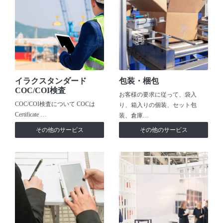
イラクスタンダード
包装・梱包
COC/COI検査
お客様の要求に従って、袋入
COC/COI検査について COCは
り、箱入りの個装、セット包
Certificate …
装、倉庫…
その他のサービス
その他のサービス