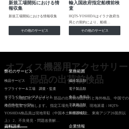
新規工場開拓における情
輸入国政府指定船積前検
報収集
査
新規工場開拓における情報収集
HQTS-YOSHIDAはイラク政府当
局との契約により、船積…
その他のサービス
その他のサービス
オフィス機器用アクセサリー
弊社のサービス
業務範囲
部品の出荷前検品
検品サービス
繊維製品類
サプライヤー＆工場 調査・監査
電子製品類
サプライチェーンマネジメント
食品・農産品
オフィス機器用アクセサリー 部品の出荷前検品代行と海外検品、中国での
その他のサービス
工業用品類
検品と監査を実施します。 指定工場先での検品1、現地派遣：HQTS-
YOSHIDA検品員は現地常駐（中国本土80箇所以上、東南アジア26箇所以
医療器械類
上） 2、不良発見・問題改善解…
資料請求
企業情報