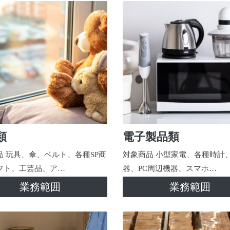
類
電子製品類
品 玩具、傘、ベルト、各種SP商
対象商品 小型家電、各種時計
フト、工芸品、ア…
器、PC周辺機器、スマホ…
業務範囲
業務範囲