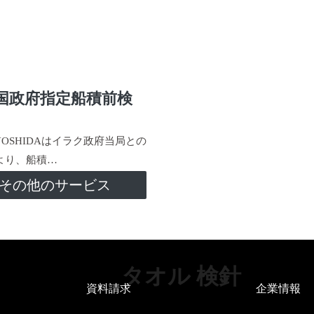
国政府指定船積前検
-YOSHIDAはイラク政府当局との
より、船積…
その他のサービス
タオル 検針
資料請求
企業情報