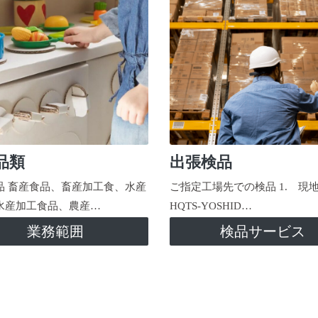
品類
出張検品
品 畜産食品、畜産加工食、水産
ご指定工場先での検品 1. 現
水産加工食品、農産…
HQTS-YOSHID…
業務範囲
検品サービス