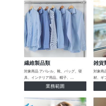
繊維製品類
雑貨
対象商品 アパレル、靴、バッグ、寝
対象商
具、インテリア用品、帽子、…
材、ギ
業務範囲