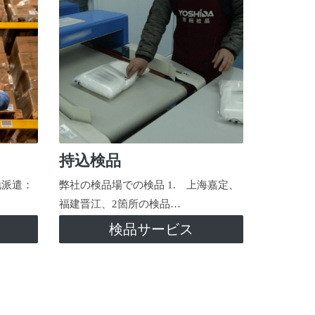
持込検品
地派遣：
弊社の検品場での検品 1. 上海嘉定、
福建晋江、2箇所の検品…
検品サービス