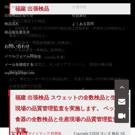
持込検品お知らせ
企業情報
福建
出張検品
出張検品お知らせ
社会責任
ご
指定工場先での検品
検品流れ
よくある質問
1、現地派遣：HQTS-YOSHIDA検品員は現地常駐（中国本土80箇所以上、
検品報告書見本
東南アジア26箇所以上）
2、不良発見・問題改善解決に効果的に
お問い合わせ
3、不良品修理・再検品に効率的に
メールフォーム問合せ
4、1人当たりの単価（manday単価）
メールを送信する
上海嘉定、福建晋江、カンボジアプノンペン、3箇所の検品場
検品代行
品代行
inquiry.jp@hqts.com
また、弊社センター内での検品以外に、生産工場様への出張や輸出前の一
次保管場所での出荷
福建 出張検品 スウェットの
全数検品
と生産
現場の
品質管理
監査を実施します。 ペット用
お電話でのお問い合わせ
お問い合わせ
050-5840-2657
食器の全数検品と生産現場の品質管理監査を
実施。
サイトマップ
利用規
Copyright ©2026
ヨシダ 検品
All