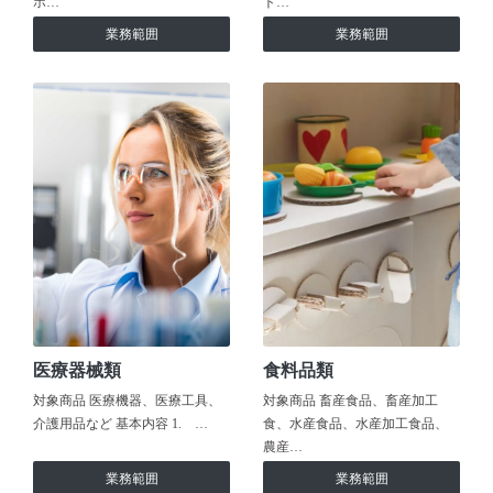
ホ…
ト…
業務範囲
業務範囲
医療器械類
食料品類
対象商品 医療機器、医療工具、
対象商品 畜産食品、畜産加工
介護用品など 基本内容 1. …
食、水産食品、水産加工食品、
農産…
業務範囲
業務範囲