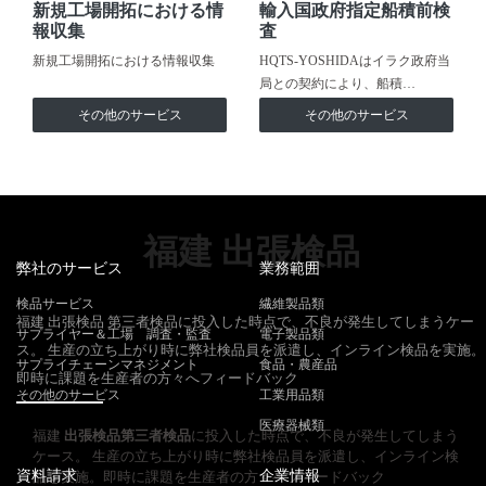
新規工場開拓における情
輸入国政府指定船積前検
報収集
査
新規工場開拓における情報収集
HQTS-YOSHIDAはイラク政府当
局との契約により、船積…
その他のサービス
その他のサービス
福建 出張検品
弊社のサービス
業務範囲
検品サービス
繊維製品類
福建 出張検品 第三者検品に投入した時点で、不良が発生してしまうケー
サプライヤー＆工場 調査・監査
電子製品類
ス。 生産の立ち上がり時に弊社検品員を派遣し、インライン検品を実施。
サプライチェーンマネジメント
食品・農産品
即時に課題を生産者の方々へフィードバック
その他のサービス
工業用品類
医療器械類
福建
出張検品
第三者検品
に投入した時点で、不良が発生してしまう
ケース。 生産の立ち上がり時に弊社検品員を派遣し、インライン検
資料請求
企業情報
品を実施。即時に課題を生産者の方々へフィードバック