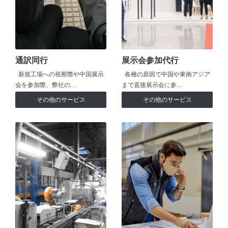
通訳同行
展示会参加代行
新規工場への視察際や中国展示
各種の原因で中国や東南アジア
会を参加際、弊社の…
まで直接展示会に参…
その他のサービス
その他のサービス