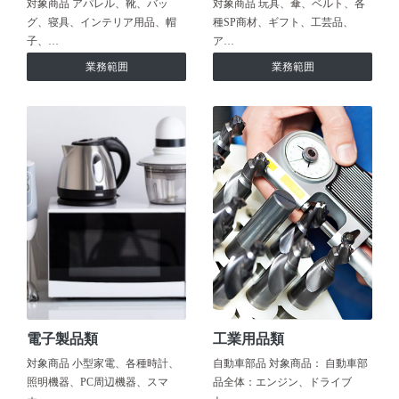
対象商品 アパレル、靴、バッ
対象商品 玩具、傘、ベルト、各
グ、寝具、インテリア用品、帽
種SP商材、ギフト、工芸品、
子、…
ア…
業務範囲
業務範囲
電子製品類
工業用品類
対象商品 小型家電、各種時計、
自動車部品 対象商品： 自動車部
照明機器、PC周辺機器、スマ
品全体：エンジン、ドライブ