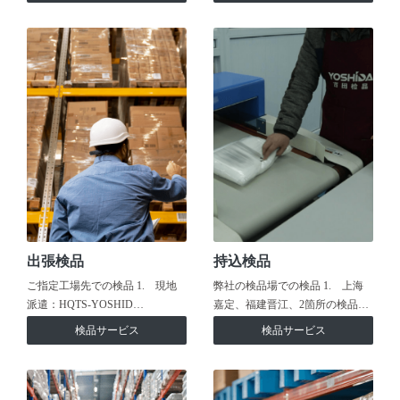
出張検品
持込検品
ご指定工場先での検品 1. 現地
弊社の検品場での検品 1. 上海
派遣：HQTS-YOSHID…
嘉定、福建晋江、2箇所の検品…
検品サービス
検品サービス