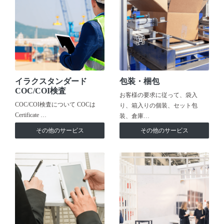
イラクスタンダード
包装・梱包
COC/COI検査
お客様の要求に従って、袋入
COC/COI検査について COCは
り、箱入りの個装、セット包
Certificate …
装、倉庫…
その他のサービス
その他のサービス