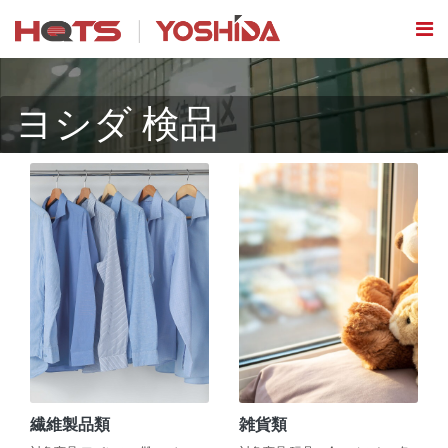
ヨシダ 検品
繊維製品類
雑貨類