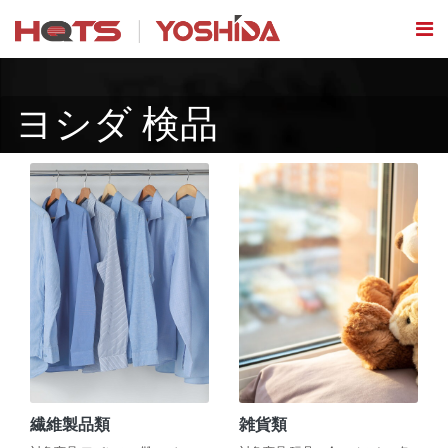
ヨシダ 検品
繊維製品類
雑貨類