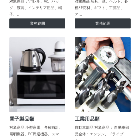
対象商品 アパレル、靴、バッ
対象商品 玩具、傘、ベルト、各
グ、寝具、インテリア用品、帽
種SP商材、ギフト、工芸品、
子、…
ア…
業務範囲
業務範囲
電子製品類
工業用品類
対象商品 小型家電、各種時計、
自動車部品 対象商品： 自動車部
照明機器、PC周辺機器、スマ
品全体：エンジン、ドライブ