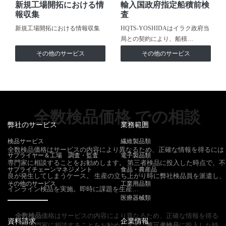
新規工場開拓における情
輸入国政府指定船積前検
報収集
査
新規工場開拓における情報収集
HQTS-YOSHIDAはイラク政府当
局との契約により、船積…
その他のサービス
その他のサービス
全数検品価格 での相談
弊社のサービス
業務範囲
検品サービス
繊維製品類
全数検品価格はサービスの内容により異なるため、正確な情報を得るには
サプライヤー＆工場 調査・監査
電子製品類
専門家に相談することをお勧めします。 第三者検品に投入した時点で、不
サプライチェーンマネジメント
食品・農産品
良が発生してしまうケース。 生産の立ち上がり時に弊社検品員を派遣し、
その他のサービス
工業用品類
インライン検品を実施。即時に課題を生産…
医療器械類
全数検品
価格はサービスの内容により異なるため、正確な情報を得る
資料請求
企業情報
には専門家に相談することをお勧めします。
第三者検品
に投入した時