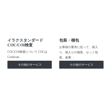
イラクスタンダード
包装・梱包
COC/COI検査
お客様の要求に従って、袋入
COC/COI検査について COCは
り、箱入りの個装、セット包
Certificate …
装、倉庫…
その他のサービス
その他のサービス