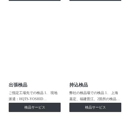
出張検品
持込検品
ご指定工場先での検品 1. 現地
弊社の検品場での検品 1. 上海
派遣：HQTS-YOSHID…
嘉定、福建晋江、2箇所の検品…
検品サービス
検品サービス