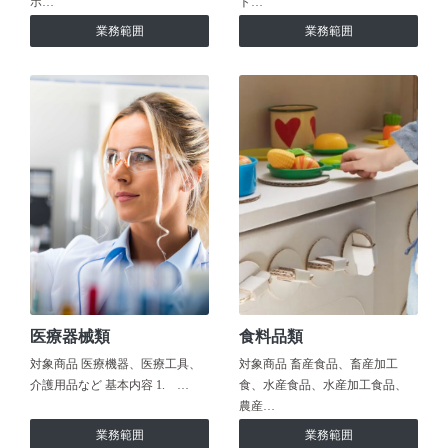
ホ…
ト…
業務範囲
業務範囲
医療器械類
食料品類
対象商品 医療機器、医療工具、
対象商品 畜産食品、畜産加工
介護用品など 基本内容 1. …
食、水産食品、水産加工食品、
農産…
業務範囲
業務範囲