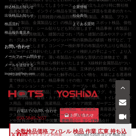
点で、不良が発生してしまうケース。 生産の立ち上がり時に弊社検
持込検品お知らせ
企業情報
品員を派遣し、インライン検品を実施。即時に課題を生産者の方々へ
出張検品お知らせ
社会責任
フィードバック 日用雑貨の検品日用雑貨（布製品、木製品、プラス
チック製品、金属製品など）の検品を致します。スポット検品、個包
検品流れ
よくある質問
装、タグ付け、シール貼りなども対応致します。検品事例（布製品）
検品報告書見本
目視、触診異物混入、縫製のほつれ・汚れ・縫製の歪みやステッチ切
れ・穴あき不良・ボタンやジッパー等の装飾品の破損・検寸など、丁
寧に検品いたします。コンベアー検針厚手の布製品や大ぶりな商品を
お問い合わせ
スピーディに検針いたします。ハンディ検針人の手によって、より入
メールフォーム問合せ
念な検針を行います。薄い布製品から特殊な形状の立体物まで、裏
表、さまざまな角度から検針をいたします。X線検針金属部品がつい
メールを送信する
た衣類や、異素材を組み合わせた商品、立体的な雑貨類など、従来の
inquiry.jp@hqts.com
検針機では検出の難しかった触手のしにくい物を、Ｘ線による透過検
査で検針いたします。検品事例（その他） マットレス、布団・寝
具、クッション・カバー、こたつ、テーブル・机、椅子、収納用品、
ランドセル 、子供用品、カーテン、カーペット、ラグ、キッチン用
品・調理器具、食器・カトラリー、家電、照明器具、トイレ用品、バ
ス用品、掃除用具、洗濯用品、インテリア雑貨、ガーデニング雑貨、
園芸用品、アウトドア用品、旅行用品、健康器具、美容器具、リラッ
お電話でのお問い合わせ
クス用品、ペット用品、ベビー用品、おもちゃ、ノベルティグッズな
お問い合わせ
050-5840-2657
ど中国 検品と監査｜中国
第三者検品
会社
ヨシダ検品
会社
全数検品価格 アパレル 検品 作業 広東 持ち込
サイトマップ
利用規
Copyright ©2026
ヨシダ 検品
All