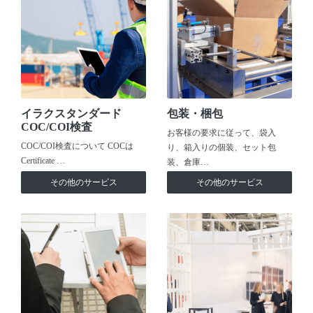
イラクスタンダード
包装・梱包
COC/COI検査
お客様の要求に従って、袋入
COC/COI検査について COCは
り、箱入りの個装、セット包
Certificate …
装、倉庫…
その他のサービス
その他のサービス