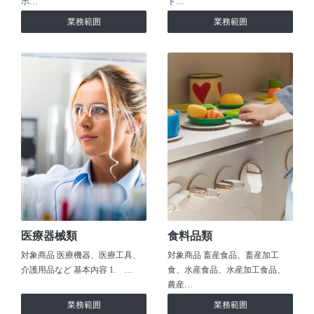
ホ…
ト…
業務範囲
業務範囲
医療器械類
食料品類
対象商品 医療機器、医療工具、
対象商品 畜産食品、畜産加工
介護用品など 基本内容 1. …
食、水産食品、水産加工食品、
農産…
業務範囲
業務範囲