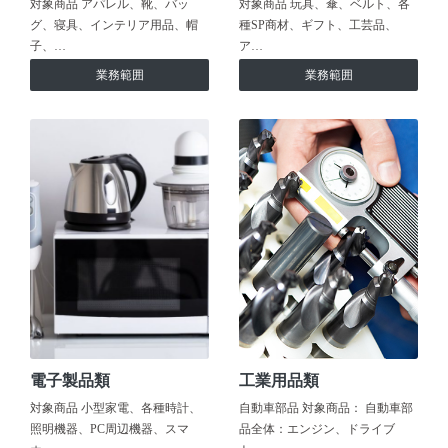
対象商品 アパレル、靴、バッ
対象商品 玩具、傘、ベルト、各
グ、寝具、インテリア用品、帽
種SP商材、ギフト、工芸品、
子、…
ア…
業務範囲
業務範囲
電子製品類
工業用品類
対象商品 小型家電、各種時計、
自動車部品 対象商品： 自動車部
照明機器、PC周辺機器、スマ
品全体：エンジン、ドライブ