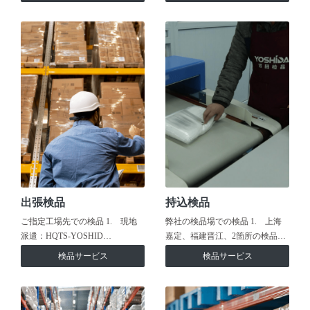
出張検品
持込検品
ご指定工場先での検品 1. 現地
弊社の検品場での検品 1. 上海
派遣：HQTS-YOSHID…
嘉定、福建晋江、2箇所の検品…
検品サービス
検品サービス