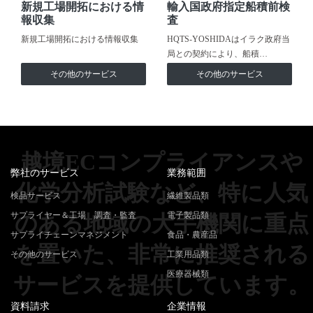
新規工場開拓における情
輸入国政府指定船積前検
報収集
査
新規工場開拓における情報収集
HQTS-YOSHIDAはイラク政府当
局との契約により、船積…
その他のサービス
その他のサービス
越境ECコンプライアンスや
弊社のサービス
業務範囲
化学分析試験など、特に人気
検品サービス
繊維製品類
サプライヤー＆工場 調査・監査
電子製品類
のある地域の大手機関に重点
サプライチェーンマネジメント
食品・農産品
を置いた、非常に推奨される
その他のサービス
工業用品類
医療器械類
サービスを提供しています。
資料請求
企業情報