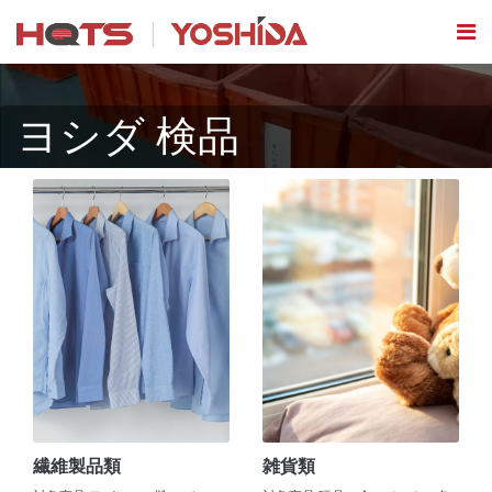
ヨシダ 検品
繊維製品類
雑貨類