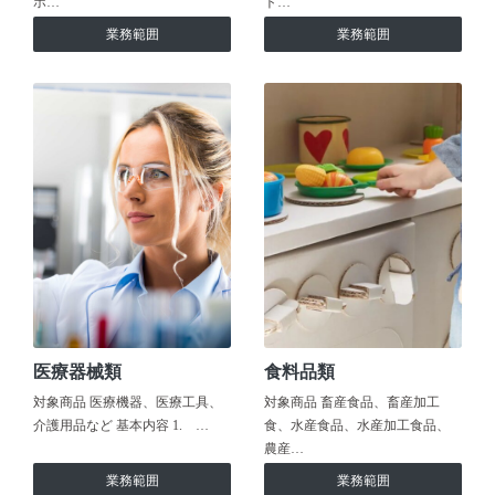
ホ…
ト…
業務範囲
業務範囲
医療器械類
食料品類
対象商品 医療機器、医療工具、
対象商品 畜産食品、畜産加工
介護用品など 基本内容 1. …
食、水産食品、水産加工食品、
農産…
業務範囲
業務範囲